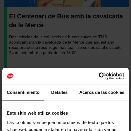
El Centenari de Bus amb la cavalcada
de la Mercè
Dos vehicles de la col·lecció de busos antics de TMB
acompanyaran la cavalcada de la Mercè que aquest any
recupera el seu recorregut habitual i se celebrarà el dissabte
24 de setembre a partir de les 18:00.
Twittear
Consentimiento
Detalles
Acerca de las cookies
Este sitio web utiliza cookies
Las cookies son pequeños archivos de texto que los
sitios web pueden instalar en tu navegador con varias