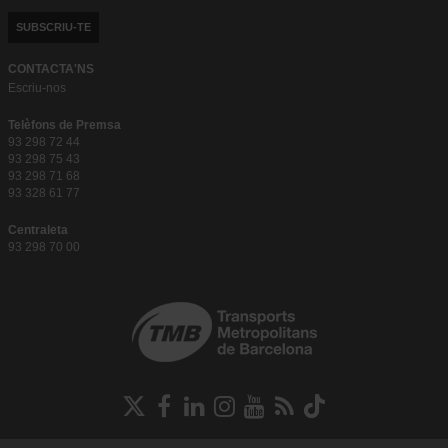
SUBSCRIU-TE
CONTACTA'NS
Escriu-nos
Telèfons de Premsa
93 298 72 44
93 298 75 43
93 298 71 68
93 328 61 77
Centraleta
93 298 70 00
Xarxes