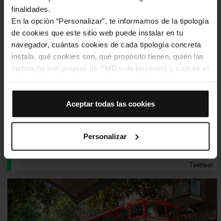
finalidades.
En la opción “Personalizar”, te informamos de la tipología
de cookies que este sitio web puede instalar en tu
navegador, cuántas cookies de cada tipología concreta
instala, qué cookies son, qué propósito tienen, quién las
Les portes obertes de TMB per la
instala (si son propias de TMB o de terceros) y cuál es el
Setmana de la Mobilitat en imatges
plazo máximo en el que quedan instaladas en tu
navegador. Si el panel de cookies muestra (0), significa
Transports Metropolitans de Barcelona
va obrir les portes
que no instala ninguna cookie de esta tipología.
Aceptar todas las cookies
per la Setmana Europea de la Mobilitat. Les persones
Si eliges la opción “Aceptar todas las cookies”, permites
prèviament inscrites van poder visitar les instal·lacions de L'10
que todas estas cookies se instalen en tu navegador.
Sud a Riu Vell o les instal·lacions del CON d'Horta. Els
Personalizar
assistents van poder conèixer així l'operativa de les línies
El selector que se encuentra a la derecha de cada
automàtiques o de part de la xarxa de busos. També va estar
tipología de cookies permite indicar si quieres que se
oberta al públic l'exposició de busos clàssics al carrer Creu
instalen o no las cookies de esa clase.
Coberta de Sants.
Twittear
Una vez que hayas marcado tus preferencias, debes
hacer clic en “Seleccionar y configurar”. Así se instalarán
solo las cookies de la tipología que hayas seleccionado
previamente. Te sugerimos que selecciones las cookies