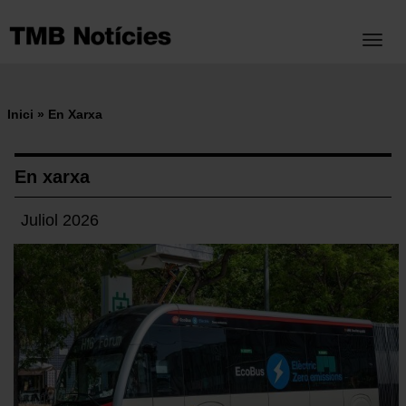
Vés
al
Toggl
contingut
Inici
En Xarxa
Fil
d'ariadna
En xarxa
Juliol 2026