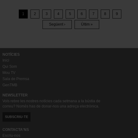
Paginació
1
2
3
4
5
6
7
8
9
Pàgina
Pàgina
Pàgina
Pàgina
Pàgina
Pàgina
Pàgina
Pàgina
Següent ›
Últim »
Pàgina
Última
Següent
Pàgina
NOTÍCIES
Inici
Qui Som
Mou TV
Sala de Premsa
GenTMB
NEWSLETTER
Vols rebre les nostres notícies cada setmana a la bústia de
correu? Només has de donar-nos una adreça electrònica.
SUBSCRIU-TE
CONTACTA'NS
Escriu-nos