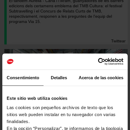
El tàndem Aurèlia - Carla i l'Ikram, guanyadores de les darrers
edicions dels certamens emblema del TMB Cultura: el festival
Subtravelling i el Concurs de Relats Curts de TMB,
respectivament, responen a les preguntes de l'equip del
programa Via 15.
Twittear
Consentimiento
Detalles
Acerca de las cookies
Este sitio web utiliza cookies
Las cookies son pequeños archivos de texto que los
sitios web pueden instalar en tu navegador con varias
finalidades.
En la opción “Personalizar”, te informamos de la tipología
L’Autoritat del Transport de Nova York