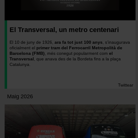
experiencia de usuario.
Las cookies necesarias son imprescindibles para el
funcionamiento de la web y, por tanto, si no las aceptas,
no puedes empezar a navegar. Solo puedes consultar
El Transversal, un metro centenari
nuestra
Política de cookies
.
En cualquier momento de la navegación en esta web,
El 10 de juny de 1926,
ara fa tot just 100 anys
, s’inaugurava
podrás modificar tu selección de cookies seleccionando
oficialment el
primer tram del Ferrocarril Metropolità de
la opción “Gestor de cookies”, que encontrarás en el
Barcelona (FMB)
, més conegut popularment com
el
Transversal
, que anava des de la Bordeta fins a la plaça
menú de la parte inferior de la web.
Catalunya.
Twittear
Maig 2026