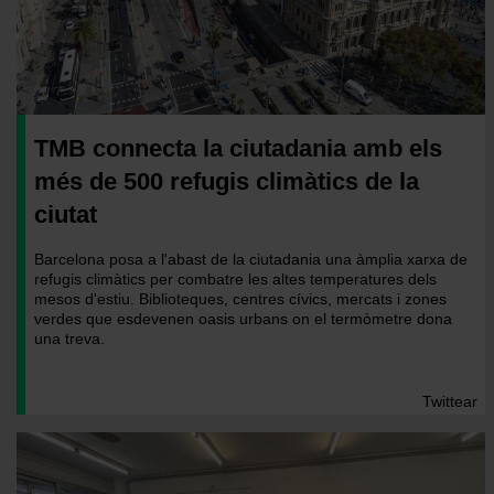
TMB connecta la ciutadania amb els
més de 500 refugis climàtics de la
ciutat
Barcelona posa a l'abast de la ciutadania una àmplia xarxa de
refugis climàtics per combatre les altes temperatures dels
mesos d'estiu. Biblioteques, centres cívics, mercats i zones
verdes que esdevenen oasis urbans on el termòmetre dona
una treva.
El metro i el bus es converteix en la millor opció de transport a
través d'una xarxa connectada que permet arribar als espais
Twittear
de manera còmoda i eficient.