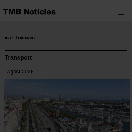
Vés
al
Toggl
contingut
Inici
Transport
Fil
d'ariadna
Transport
Agost 2026