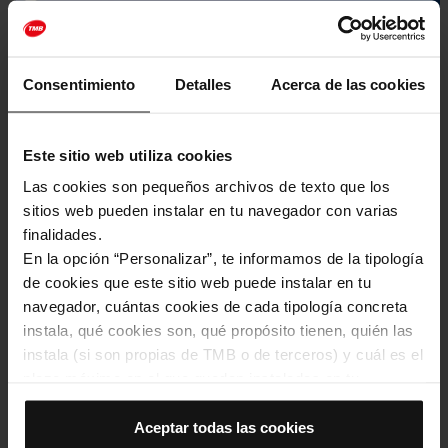
Consentimiento
Detalles
Acerca de las cookies
Este sitio web utiliza cookies
Las cookies son pequeños archivos de texto que los
sitios web pueden instalar en tu navegador con varias
finalidades.
Transport públic per al concert
En la opción “Personalizar”, te informamos de la tipología
de Chayanne al Palau Sant Jordi
de cookies que este sitio web puede instalar en tu
navegador, cuántas cookies de cada tipología concreta
instala, qué cookies son, qué propósito tienen, quién las
instala (si son propias de TMB o de terceros) y cuál es el
plazo máximo en el que quedan instaladas en tu
navegador. Si el panel de cookies muestra (0), significa
que no instala ninguna cookie de esta tipología.
Aceptar todas las cookies