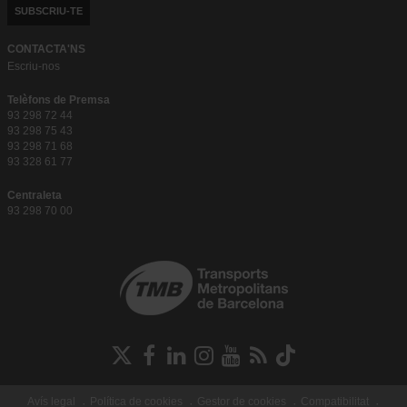
SUBSCRIU-TE
CONTACTA'NS
Escriu-nos
Telèfons de Premsa
93 298 72 44
93 298 75 43
93 298 71 68
93 328 61 77
Centraleta
93 298 70 00
Xarxes
Socials
Avís legal
Política de cookies
Gestor de cookies
Compatibilitat