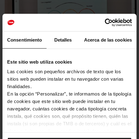
Consentimiento
Detalles
Acerca de las cookies
Este sitio web utiliza cookies
Las cookies son pequeños archivos de texto que los
sitios web pueden instalar en tu navegador con varias
finalidades.
Nova jornada informativa de TMB
En la opción “Personalizar”, te informamos de la tipología
sobre el programa de compra pública
de cookies que este sitio web puede instalar en tu
innovadora
navegador, cuántas cookies de cada tipología concreta
instala, qué cookies son, qué propósito tienen, quién las
Aquesta sessió presencial de TMBinnova és un pas més per
instala (si son propias de TMB o de terceros) y cuál es el
facilitar la col·laboració entre entitats i empreses públiques i
plazo máximo en el que quedan instaladas en tu
privades per a desenvolupar solucions que permetin millorar
l’accessibilitat i els serveis
navegador. Si el panel de cookies muestra (0), significa