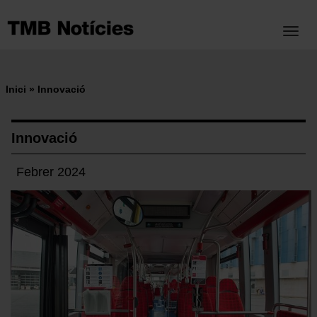
Vés
al
Toggl
contingut
Inici
Innovació
Fil
d'ariadna
Innovació
Febrer 2024