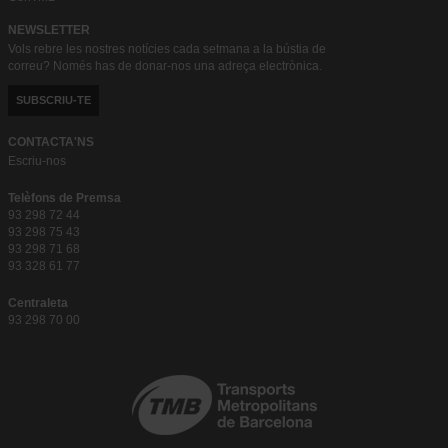
NEWSLETTER
Vols rebre les nostres notícies cada setmana a la bústia de
correu? Només has de donar-nos una adreça electrònica.
SUBSCRIU-TE
CONTACTA'NS
Escriu-nos
Telèfons de Premsa
93 298 72 44
93 298 75 43
93 298 71 68
93 328 61 77
Centraleta
93 298 70 00