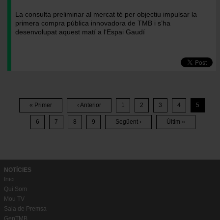
La consulta preliminar al mercat té per objectiu impulsar la
primera compra pública innovadora de TMB i s’ha
desenvolupat aquest matí a l‘Espai Gaudí
Paginació
« Primer
‹ Anterior
1
2
3
4
5
Primera
Pàgina
Pàgina
Pàgina
Pàgina
Pàgina
Pàgina
Anterior
6
7
8
9
Següent ›
Últim »
Pàgina
Pàgina
Pàgina
Pàgina
Pàgina
Última
Següent
Pàgina
NOTÍCIES
Inici
Qui Som
Mou TV
Sala de Premsa
GenTMB