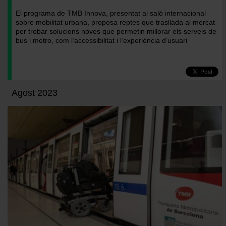
podrás modificar tu selección de cookies seleccionando
El programa de TMB Innova, presentat al saló internacional
la opción “Gestor de cookies”, que encontrarás en el
sobre mobilitat urbana, proposa reptes que trasllada al mercat
menú de la parte inferior de la web.
per trobar solucions noves que permetin millorar els serveis de
bus i metro, com l’accessibilitat i l’experiència d’usuari
Agost 2023