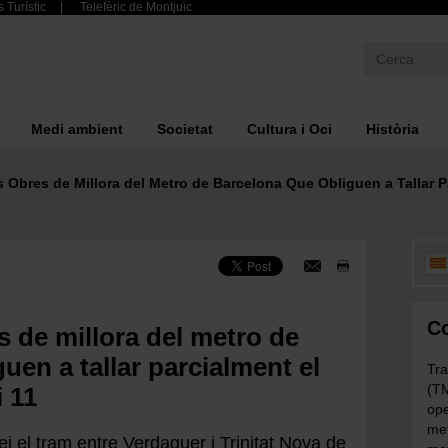
 Turístic
Telefèric de Montjuïc
Medi ambient
Societat
Cultura i Oci
Història
bres de Millora del Metro de Barcelona Que Obliguen a Tallar Par
Co
 de millora del metro de
uen a tallar parcialment el
Tra
(TM
i 11
ope
met
ei el tram entre Verdaguer i Trinitat Nova de