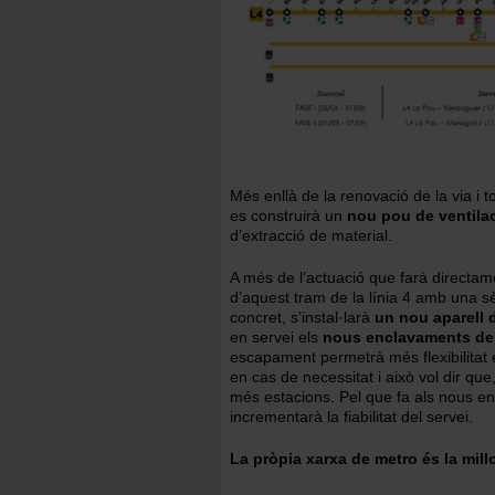
Més enllà de la renovació de la via i t
es construirà un
nou pou de ventila
d’extracció de material.
A més de l’actuació que farà directam
d’aquest tram de la línia 4 amb una s
concret, s’instal·larà
un nou aparell 
en servei els
nous enclavaments de T
escapament permetrà més flexibilitat e
en cas de necessitat i això vol dir qu
més estacions. Pel que fa als nous e
incrementarà la fiabilitat del servei.
La pròpia xarxa de metro és la millo