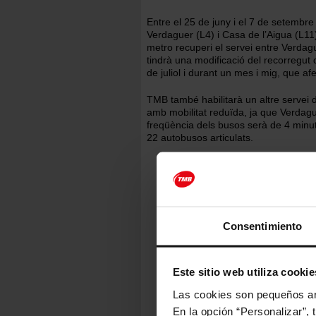
Entre el 25 de juny i el 7 de setembre
Verdaguer (L4) i Casa de l’Aigua (L11)
metro recuperi el servei entre Verdag
tindrà una modificació del recorregut 
de juliol i durant un mes i mig, que a
TMB també habilitarà un altre servei 
amb mobilitat reduïda, ja que Verdagu
freqüència dels busos serà de 4 minu
22 autobusos articulats.
Imatge
Consentimiento
Este sitio web utiliza cookie
Las cookies son pequeños arc
En la opción “Personalizar”, 