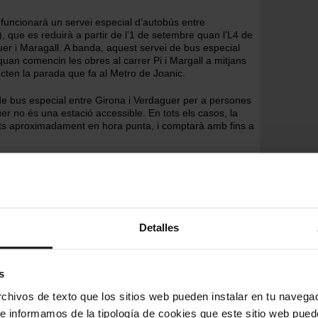
 funcionarà un servei especial d’autobús entre
, que es reduirà a partir de l’1 de setembre quan l’L4 de
uer i Maragall. A banda, aquest servei de bus especial
quan comencin les obres al carrer Pi i Margall a mitjans
fecten la parada que fa al Metro de Joanic.
de bus especial entre Girona i Verdaguer per a persones
er no és una estació accessible. En tots els casos, la
ts aproximadament en hora punta, i comptarà amb fins a
Detalles
s
hivos de texto que los sitios web pueden instalar en tu navegad
te informamos de la tipología de cookies que este sitio web pued