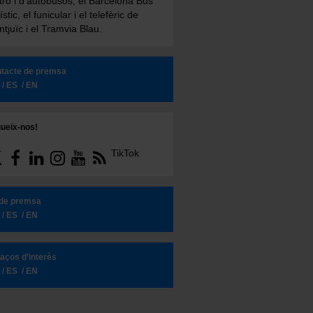
ro i d'autobusos, el Barcelona Bus
ístic, el funicular i el telefèric de
tjuïc i el Tramvia Blau.
tacte de premsa
ES
EN
ueix-nos!
TikTok
 de premsa
ES
EN
laços d’interès
ES
EN