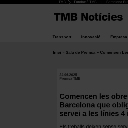
Header
TMB
Fundació TMB
Barcelona Bus
Vés
al
Top
contingut
menu
Transport
Innovació
Empresa
Main
navigation
Inici
Sala de Premsa
Comencen Les O
Fil
d'ariadna
24.06.2025
Premsa TMB
Comencen les obres
Barcelona que oblig
servei a les línies 4 
Els treballs deixen sense serv