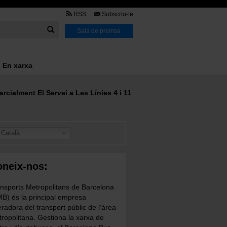
TMB
RSS
Subscriu-te
Link
Sala de premsa
En xarxa
cialment El Servei a Les Línies 4 i 11
Català
neix-nos:
nsports Metropolitans de Barcelona
B) és la principal empresa
radora del transport públic de l'àrea
ropolitana. Gestiona la xarxa de