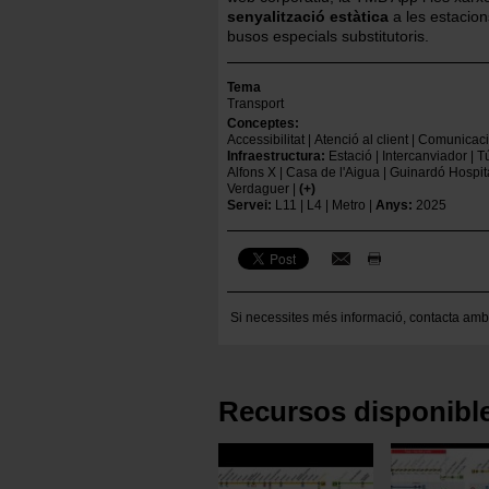
senyalització estàtica
a les estacions
busos especials substitutoris.
Tema
Transport
Conceptes
Accessibilitat
Atenció al client
Comunicac
Infraestructura
Estació
Intercanviador
T
Alfons X
Casa de l'Aigua
Guinardó Hospit
Verdaguer
Servei
L11
L4
Metro
Anys
2025
Si necessites més informació,
contacta amb
Recursos disponibl