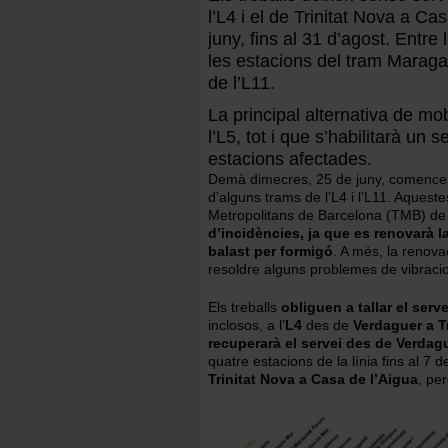
l’L4 i el de Trinitat Nova a C
juny, fins al 31 d’agost. Entre l
les estacions del tram Maragall
de l’L11.
La principal alternativa de mob
l’L5, tot i que s’habilitarà u
estacions afectades.
Demà dimecres, 25 de juny, comencen l
d’alguns trams de l’L4 i l’L11. Aques
Metropolitans de Barcelona (TMB) d
d’incidències, ja que es renovarà la
balast per formigó
. A més, la renov
resoldre alguns problemes de vibraci
Els treballs
obliguen a tallar el serv
inclosos, a l’
L4
des de
Verdaguer a Tr
recuperarà el servei des de Verdagu
quatre estacions de la línia fins al 7 d
Trinitat Nova a Casa de l’Aigua
, pe
Imatge