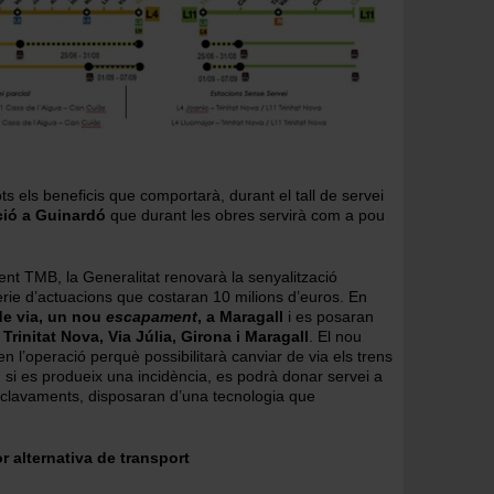
ots els beneficis que comportarà, durant el tall de servei
ció a Guinardó
que durant les obres servirà com a pou
ent TMB, la Generalitat renovarà la senyalització
èrie d’actuacions que costaran 10 milions d’euros. En
de via, un nou
escapament
, a Maragall
i es posaran
rinitat Nova, Via Júlia, Girona i Maragall
. El nou
n l’operació perquè possibilitarà canviar de via els trens
e, si es produeix una incidència, es podrà donar servei a
nclavaments, disposaran d’una tecnologia que
r alternativa de transport