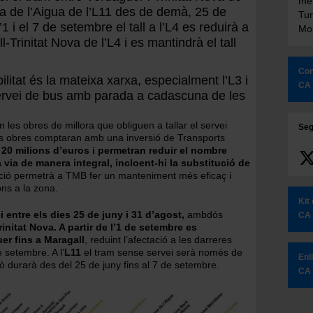
met
asa de l’Aigua de l’L11 des de demà, 25 de
Tur
’1 i el 7 de setembre el tall a l’L4 es reduirà a
Mon
-Trinitat Nova de l’L4 i es mantindrà el tall
Con
ilitat és la mateixa xarxa, especialment l’L3 i
CA
n servei de bus amb parada a cadascuna de les
es obres de millora que obliguen a tallar el servei
Seg
tes obres comptaran amb una inversió de Transports
e
20 milions d’euros i permetran reduir el nombre
 via de manera integral, incloent-hi la substitució de
ació permetrà a TMB fer un manteniment més eficaç i
ons a la zona.
Kit
ei entre els dies 25 de juny i 31 d’agost,
ambdós
CA
initat Nova. A partir de l’1 de setembre es
er fins a Maragall
, reduint l’afectació a les darreres
e setembre. A l’
L11
el tram sense servei serà només de
Enl
rò durarà des del 25 de juny fins al 7 de setembre.
CA