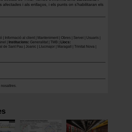
 afectades i als enllaços, i els punts on s’habilitaran els
ió
Informació al client
Manteniment
Obres
Servei
Usuaris
únel
Institucions
Generalitat
TMB
Llocs
al de Sant Pau
Joanic
Llucmajor
Maragall
Trinitat Nova
 nosaltres
.
es