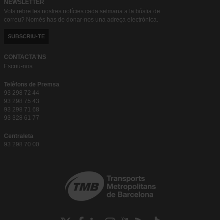
NEWSLETTER
Vols rebre les nostres notícies cada setmana a la bústia de
correu? Només has de donar-nos una adreça electrònica.
SUBSCRIU-TE
CONTACTA'NS
Escriu-nos
Telèfons de Premsa
93 298 72 44
93 298 75 43
93 298 71 68
93 328 61 77
Centraleta
93 298 70 00