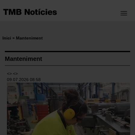
Vés
al
Toggl
contingut
Inici
Manteniment
Fil
d'ariadna
Manteniment
<> <>
09.07.2026 08:58