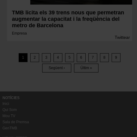
TMB licita els 39 trens nous que permetran
augmentar la capacitat i la freqüència del
metro de Barcelona
Empresa
Twittear
Paginació
1
2
3
4
5
6
7
8
9
Pàgina
Pàgina
Pàgina
Pàgina
Pàgina
Pàgina
Pàgina
Pàgina
Següent ›
Últim »
Pàgina
Última
Següent
Pàgina
NOTÍCIES
Inici
Qui Som
Mou TV
Sala de Premsa
GenTMB