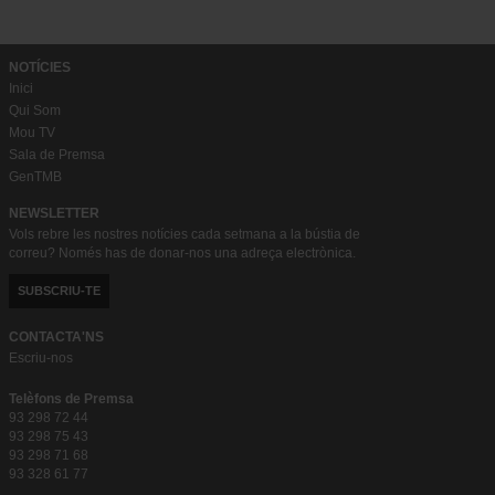
NOTÍCIES
Inici
Qui Som
Mou TV
Sala de Premsa
GenTMB
NEWSLETTER
Vols rebre les nostres notícies cada setmana a la bústia de
correu? Només has de donar-nos una adreça electrònica.
SUBSCRIU-TE
CONTACTA'NS
Escriu-nos
Telèfons de Premsa
93 298 72 44
93 298 75 43
93 298 71 68
93 328 61 77