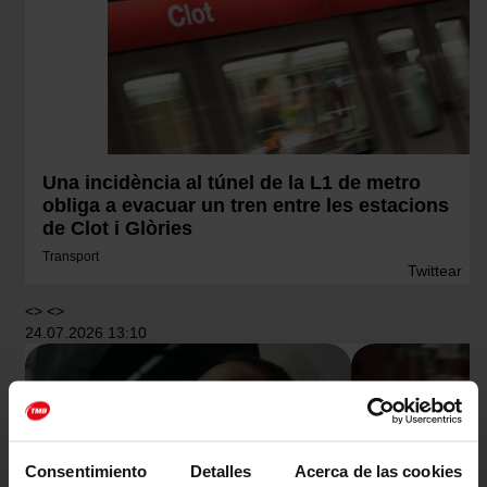
Una incidència al túnel de la L1 de metro
obliga a evacuar un tren entre les estacions
de Clot i Glòries
Transport
Twittear
<> <>
24.07.2026 13:10
Consentimiento
Detalles
Acerca de las cookies