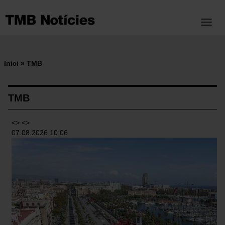
Vés
al
Toggl
contingut
Inici
TMB
Fil
d'ariadna
TMB
<> <>
07.08.2026 10:06