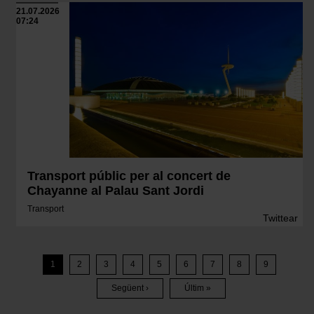
21.07.2026
07:24
Transport públic per al concert de
Chayanne al Palau Sant Jordi
Transport
Twittear
Paginació
1
2
3
4
5
6
7
8
9
Pàgina
Pàgina
Pàgina
Pàgina
Pàgina
Pàgina
Pàgina
Pàgina
Següent ›
Últim »
Pàgina
Última
Següent
Pàgina