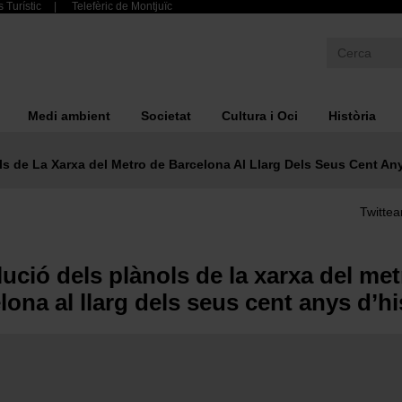
 Turístic
Telefèric de Montjuïc
Medi ambient
Societat
Cultura i Oci
Història
ls de La Xarxa del Metro de Barcelona Al Llarg Dels Seus Cent Any
Twittea
lució dels plànols de la xarxa del me
lona al llarg dels seus cent anys d’hi