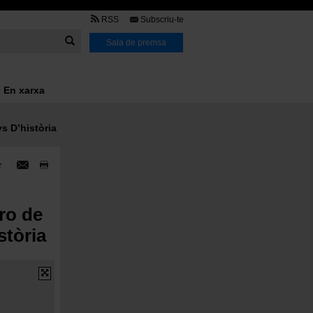
TMB
RSS
Subscriu-te
Link
Sala de premsa
En xarxa
s D’història
r
tro de
stòria