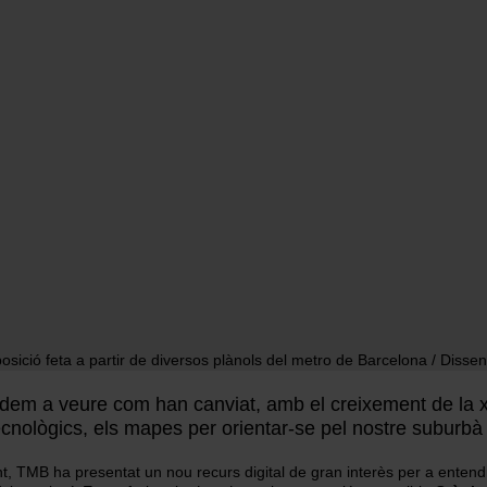
ó
sició feta a partir de diversos plànols del metro de Barcelona / Disse
ió
dem a veure com han canviat, amb el creixement de la xa
ecnològics, els mapes per orientar-se pel nostre suburb
, TMB ha presentat un nou recurs digital de gran interès per a entendr