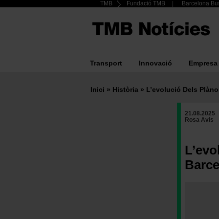
Header
TMB
Fundació TMB
Barcelona Bus
Vés
al
Top
contingut
menu
Transport
Innovació
Empresa
Main
navigation
Inici
Història
L’evolució Dels Plàno
Fil
21.08.2025
d'ariadna
Rosa Avis
L’evo
Barce
Imatge