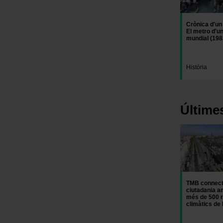
Crònica d'un
El metro d'un
mundial (198
Història
Últime
Imatge
TMB connect
ciutadania a
més de 500 r
climàtics de 