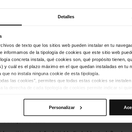
talana. L’encreuament del
Gran Metro
i el
Transversal
com una gran cr
ue data de 1932. La prolongació de les línies existents i la creació de
més complexitat i va portar a l’adaptació de l’esquema de Harry Beck p
Detalles
ions dels posteriors mapes del nostre suburbà. Era l’opció més clarific
 partint de la base que la informació més rellevant per a la persona us
tacions i canvis de línia que ha de fer per arribar a la seva destinació
es estacions d’intercanvi a altra línia o alternativa de transport, igual que
s
a línia.
hivos de texto que los sitios web pueden instalar en tu navegad
a majoria dels mapes de metro d’avui dia segueixen un disseny similar 
te informamos de la tipología de cookies que este sitio web pued
 1931 i són referències ràpides i pràctiques per moure’s en transport 
ogía concreta instala, qué cookies son, qué propósito tienen, qui
ciutats sense un excés d'informació que ens confongui. La característi
) y cuál es el plazo máximo en el que quedan instaladas en tu n
en molta informació en poc espai. Intuïtivament, aprenem com anar d
guint fàcilment línies de colors. La veritat és que els plànols de metro, 
a que no instala ninguna cookie de esta tipología.
 el suburbà (la seva imatge corporativa o la senyalística, per exemple
todas las cookies”, permites que todas estas cookies se instalen
s, símbols molt recognoscibles de les grans ciutats del planeta, entre 
a la derecha de cada tipología de cookies permite indicar si quie
 la seva àrea metropolitana.
nvis tecnològics, els mapes conviuen avui en
versió analògica
impres
s preferencias, debes hacer clic en “Seleccionar y configurar”. 
 tríptics per portar a la butxaca, i
digital
, amb la totalitat de possibilit
Personalizar
Ace
hayas seleccionado previamente. Te sugerimos que selecciones 
es actuals aplicacions dinàmiques i interactives per a dispositius mòbils, t
iten recordar tus opciones de navegación (como el idioma) y me
, i amb altres formats accessibles, com el
mapa tàctil de metro
per a p
mb discapacitats visuals.
mprescindibles para el funcionamiento de la web y, por tanto, si