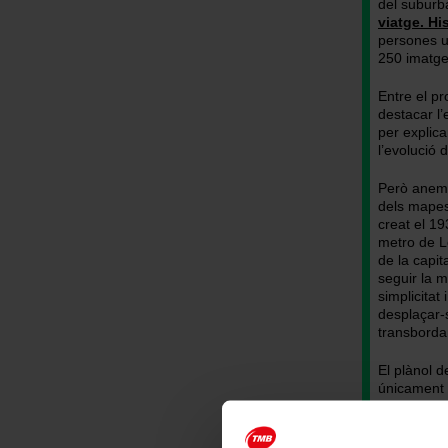
plànols
diversos
del suburb
viatge. Hi
del
plànols
persones u
metro
del
250 imatge
de
metro
Barcelona
de
Entre el p
/
Barcelona
destacar l’
Disseny:
/
per explica
TMB
Disseny:
l’evolució 
TMB
Però anem 
dels mapes
creat el 1
metro de L
de la capit
seguir la m
simplicitat
desplaçar-s
transbordam
El plànol 
únicament a
són els any
entre l’ex
Gran Metrop