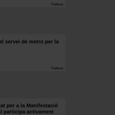
Twittear
l servei de metro per la
Twittear
t per a la Manifestació
al participa activament