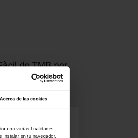
 Fàcil de TMB per
Acerca de las cookies
oncert de Don Omar a
ompanys
or con varias finalidades.
e instalar en tu navegador,