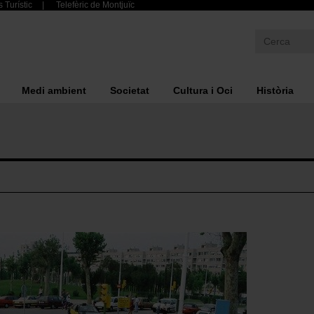
 Turístic
Telefèric de Montjuïc
Medi ambient
Societat
Cultura i Oci
Història