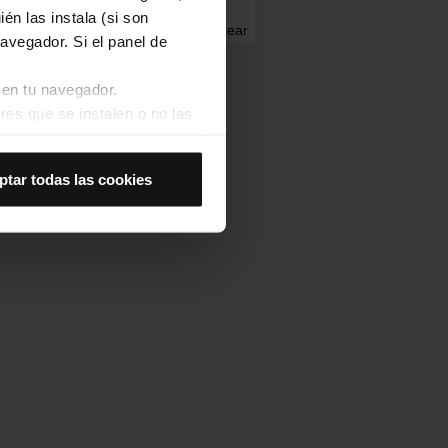
én las instala (si son
Twittear
avegador. Si el panel de
 en tu navegador.
res que se instalen o no las
Así se instalarán solo las
ptar todas las cookies
las cookies de
joran tu experiencia de
 no las aceptas, no puedes
es seleccionando la opción