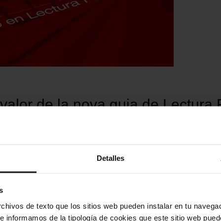
valor de la nova guia de Lectura
 al metro
Detalles
Transport públic per al c
s
l’Estadi Olímpic Lluís C
hivos de texto que los sitios web pueden instalar en tu navegad
te informamos de la tipología de cookies que este sitio web pued