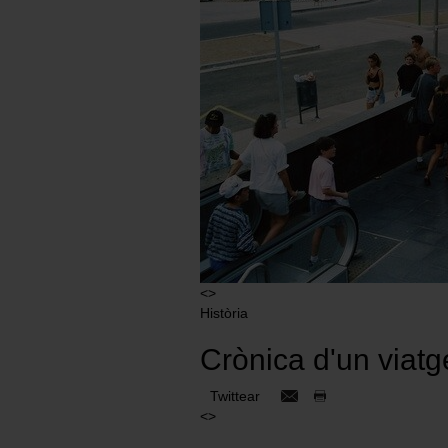
<>
Història
Crònica d'un viatg
Twittear
<>