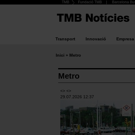
Header
TMB
Fundació TMB
Barcelona Bus
Vés
al
Top
contingut
menu
Transport
Innovació
Empresa
Main
navigation
Inici
Metro
Fil
d'ariadna
Metro
<> <>
29.07.2026 12:37