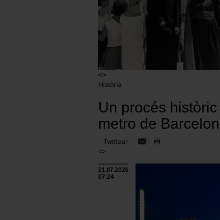
<>
Història
Un procés històric 
metro de Barcelo
Twittear
<>
21.07.2026
07:24