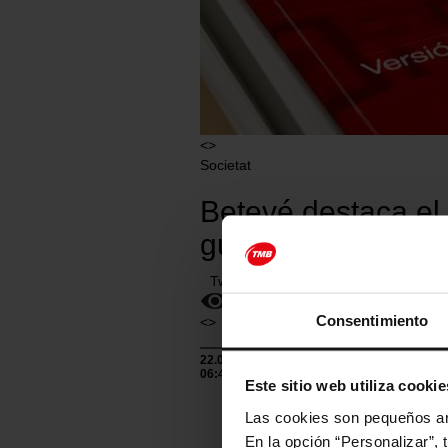
<>
Societat
Betevé destaca el 
guanyar autonomia
Twittear
Consentimiento
<>
22.07.2026
06:44
Este sitio web utiliza cookie
Las cookies son pequeños arc
En la opción “Personalizar”, 