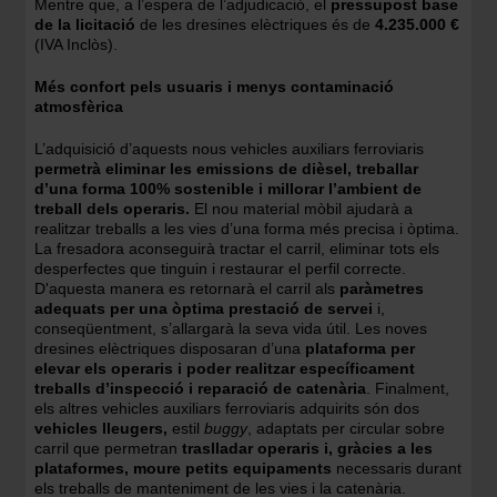
Mentre que, a l’espera de l’adjudicació, el
pressupost base
de la licitació
de les dresines elèctriques és de
4.235.000 €
(IVA Inclòs).
Més confort pels usuaris i menys contaminació
atmosfèrica
L’adquisició d’aquests nous vehicles auxiliars ferroviaris
permetrà eliminar les emissions de dièsel, treballar
d’una forma 100% sostenible i millorar l’ambient de
treball dels operaris.
El nou material mòbil ajudarà a
realitzar treballs a les vies d’una forma més precisa i òptima.
La fresadora aconseguirà tractar el carril, eliminar tots els
desperfectes que tinguin i restaurar el perfil correcte.
D'aquesta manera es retornarà el carril als
paràmetres
adequats per una òptima prestació de servei
i,
conseqüentment, s’allargarà la seva vida útil. Les noves
dresines elèctriques disposaran d’una
plataforma per
elevar els operaris i poder realitzar específicament
treballs d’inspecció i reparació de catenària
. Finalment,
els altres vehicles auxiliars ferroviaris adquirits són dos
vehicles lleugers,
estil
buggy
, adaptats per circular sobre
carril que permetran
traslladar operaris i, gràcies a les
plataformes, moure petits equipaments
necessaris durant
els treballs de manteniment de les vies i la catenària.