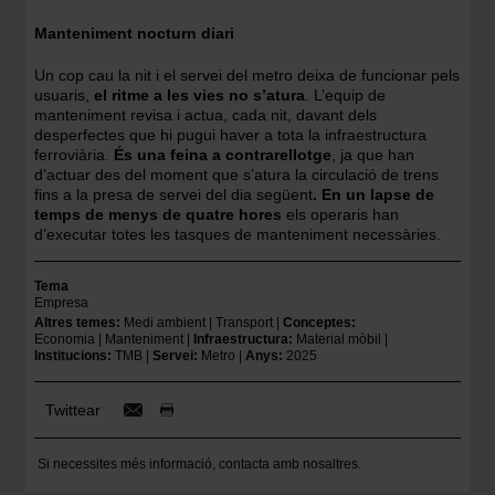
Manteniment nocturn diari
Un cop cau la nit i el servei del metro deixa de funcionar pels
usuaris,
el ritme a les vies no s’atura
. L’equip de
manteniment revisa i actua, cada nit, davant dels
desperfectes que hi pugui haver a tota la infraestructura
ferroviària.
És una feina a contrarellotge
, ja que han
d’actuar des del moment que s’atura la circulació de trens
fins a la presa de servei del dia següent
. En un lapse de
temps de menys de quatre hores
els operaris han
d’executar totes les tasques de manteniment necessàries.
Tema
Empresa
Altres temes
Medi ambient
Transport
Conceptes
Economia
Manteniment
Infraestructura
Material mòbil
Institucions
TMB
Servei
Metro
Anys
2025
Twittear
Si necessites més informació,
contacta amb nosaltres
.