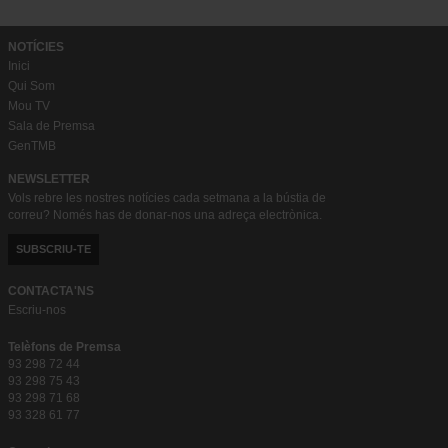
NOTÍCIES
Inici
Qui Som
Mou TV
Sala de Premsa
GenTMB
NEWSLETTER
Vols rebre les nostres notícies cada setmana a la bústia de
correu? Només has de donar-nos una adreça electrònica.
SUBSCRIU-TE
CONTACTA'NS
Escriu-nos
Telèfons de Premsa
93 298 72 44
93 298 75 43
93 298 71 68
93 328 61 77