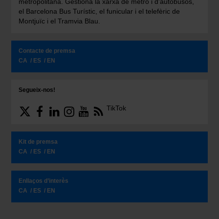
metropolitana. Gestiona la xarxa de metro i d'autobusos,
el Barcelona Bus Turístic, el funicular i el telefèric de
Montjuïc i el Tramvia Blau.
Contacte de premsa
CA
ES
EN
Segueix-nos!
TikTok
Kit de premsa
CA
ES
EN
Enllaços d’interès
CA
ES
EN