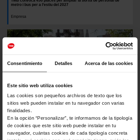
TMB convoca 450 places per ampliar la borsa de personal de
metro i bus per a l’estiu del 2027
Empresa
Consentimiento
Detalles
Acerca de las cookies
Este sitio web utiliza cookies
Las cookies son pequeños archivos de texto que los
sitios web pueden instalar en tu navegador con varias
finalidades.
TMB suma 229 professionals de conducció a bus i 129 agents
En la opción “Personalizar”, te informamos de la tipología
d’atenció al client a metro durant aquest estiu
de cookies que este sitio web puede instalar en tu
navegador, cuántas cookies de cada tipología concreta
Empresa