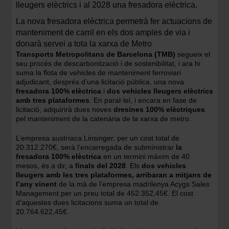
lleugers elèctrics i al 2028 una fresadora elèctrica.
La nova fresadora elèctrica permetrà fer actuacions de
manteniment de carril en els dos amples de via i
donarà servei a tota la xarxa de Metro
Transports Metropolitans de Barcelona (TMB)
segueix el
seu procés de descarbonització i de sostenibilitat, i ara hi
suma la flota de vehicles de manteniment ferroviari
adjudicant, després d’una licitació pública, una nova
fresadora 100% elèctrica
i
dos vehicles lleugers elèctrics
amb tres plataformes
. En paral·lel, i encara en fase de
licitació, adquirirà dues noves
dresines 100% elèctriques
pel manteniment de la catenària de la xarxa de metro.
L’empresa austríaca Linsinger, per un cost total de
20.312.270€, serà l’encarregada de subministrar
la
fresadora 100% elèctrica
en un termini màxim de 40
mesos, és a dir, a
finals del 2028
. Els
dos vehicles
lleugers amb les tres plataformes, arribaran a mitjans de
l’any vinent
de la mà de l’empresa madrilenya Acygs Sales
Management per un preu total de 452.352,45€. El cost
d’aquestes dues licitacions suma un total de
20.764.622,45€.