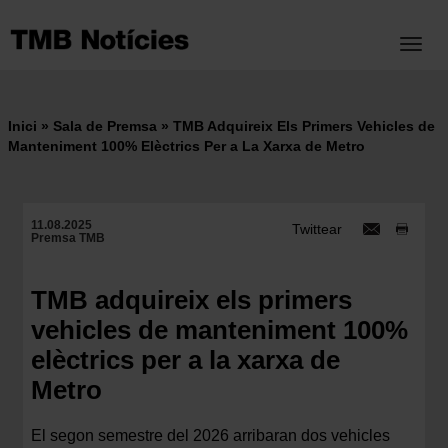
Vés
al
Toggl
contingut
Inici
Sala de Premsa
TMB Adquireix Els Primers Vehicles de
Fil
Manteniment 100% Elèctrics Per a La Xarxa de Metro
d'ariadna
11.08.2025
Twittear
Premsa TMB
TMB adquireix els primers
vehicles de manteniment 100%
elèctrics per a la xarxa de
Metro
El segon semestre del 2026 arribaran dos vehicles