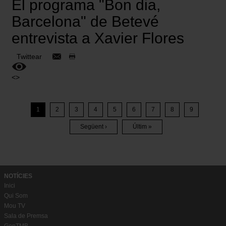
El programa "Bon dia,
Barcelona" de Betevé
entrevista a Xavier Flores
Twittear
<>
Paginació
1
2
3
4
5
6
7
8
9
Pàgina
Pàgina
Pàgina
Pàgina
Pàgina
Pàgina
Pàgina
Pàgina
Següent ›
Últim »
Pàgina
Última
Següent
Pàgina
NOTÍCIES
Inici
Qui Som
Mou TV
Sala de Premsa