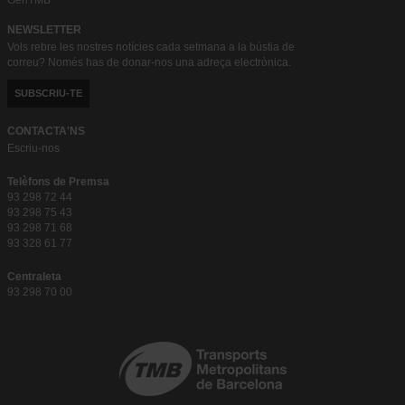
GenTMB
NEWSLETTER
Vols rebre les nostres notícies cada setmana a la bústia de
correu? Només has de donar-nos una adreça electrònica.
SUBSCRIU-TE
CONTACTA'NS
Escriu-nos
Telèfons de Premsa
93 298 72 44
93 298 75 43
93 298 71 68
93 328 61 77
Centraleta
93 298 70 00