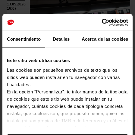
13.05.2026
16:07
Consentimiento
Detalles
Acerca de las cookies
Este sitio web utiliza cookies
Las cookies son pequeños archivos de texto que los
Finalitzen les obres de millora de
sitios web pueden instalar en tu navegador con varias
l’accessibilitat de l’intercanviador de Clot
finalidades.
(L1 i L2)
En la opción “Personalizar”, te informamos de la tipología
Transport
de cookies que este sitio web puede instalar en tu
Twittear
navegador, cuántas cookies de cada tipología concreta
20.04.2026
instala, qué cookies son, qué propósito tienen, quién las
09:44
instala (si son propias de TMB o de terceros) y cuál es el
plazo máximo en el que quedan instaladas en tu
navegador. Si el panel de cookies muestra (0), significa