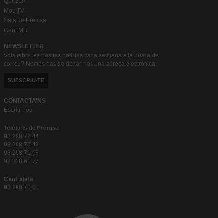
Qui Som
Mou TV
Sala de Premsa
GenTMB
NEWSLETTER
Vols rebre les nostres notícies cada setmana a la bústia de
correu? Només has de donar-nos una adreça electrònica.
SUBSCRIU-TE
CONTACTA'NS
Escriu-nos
Telèfons de Premsa
93 298 72 44
93 298 75 43
93 298 71 68
93 328 61 77
Centraleta
93 298 70 00