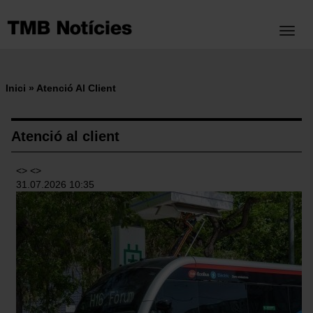
Vés
al
Toggl
contingut
Inici
Atenció Al Client
Fil
d'ariadna
Atenció al client
<> <>
31.07.2026 10:35