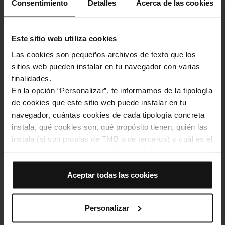
Consentimiento
Detalles
Acerca de las cookies
Este sitio web utiliza cookies
Las cookies son pequeños archivos de texto que los
sitios web pueden instalar en tu navegador con varias
finalidades.
En la opción “Personalizar”, te informamos de la tipología
de cookies que este sitio web puede instalar en tu
navegador, cuántas cookies de cada tipología concreta
instala, qué cookies son, qué propósito tienen, quién las
instala (si son propias de TMB o de terceros) y cuál es el
plazo máximo en el que quedan instaladas en tu
navegador. Si el panel de cookies muestra (0), significa
que no instala ninguna cookie de esta tipología.
Aceptar todas las cookies
Si eliges la opción “Aceptar todas las cookies”, permites
que todas estas cookies se instalen en tu navegador.
Personalizar
El selector que se encuentra a la derecha de cada
tipología de cookies permite indicar si quieres que se