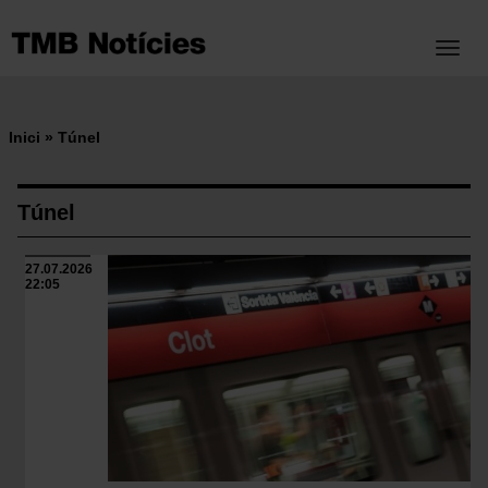
Vés
al
Toggl
contingut
Inici
Túnel
Fil
d'ariadna
Túnel
27.07.2026
22:05