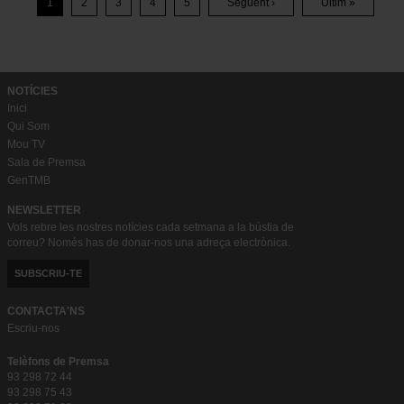
1
2
3
4
5
Següent ›
Últim »
Pàgina
Pàgina
Pàgina
Pàgina
Pàgina
Última
Següent
Pàgina
NOTÍCIES
Inici
Qui Som
Mou TV
Sala de Premsa
GenTMB
NEWSLETTER
Vols rebre les nostres notícies cada setmana a la bústia de
correu? Només has de donar-nos una adreça electrònica.
SUBSCRIU-TE
CONTACTA'NS
Escriu-nos
Telèfons de Premsa
93 298 72 44
93 298 75 43