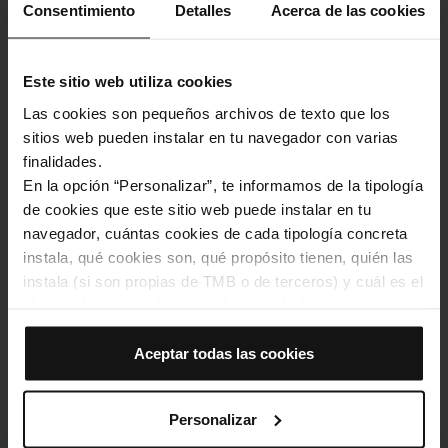
a l'àrea metropolitana de Perpinyà
Consentimiento
Detalles
Acerca de las cookies
Empresa
Este sitio web utiliza cookies
27.12.2012
16:49
Las cookies son pequeños archivos de texto que los
sitios web pueden instalar en tu navegador con varias
finalidades.
En la opción “Personalizar”, te informamos de la tipología
de cookies que este sitio web puede instalar en tu
navegador, cuántas cookies de cada tipología concreta
instala, qué cookies son, qué propósito tienen, quién las
Subtravelling, 3a mostra internacional de
instala (si son propias de TMB o de terceros) y cuál es el
curtmetratges al metro fins al 30 d'octubre
plazo máximo en el que quedan instaladas en tu
navegador. Si el panel de cookies muestra (0), significa
Cultura i Oci
que no instala ninguna cookie de esta tipología.
Aceptar todas las cookies
Si eliges la opción “Aceptar todas las cookies”, permites
21.12.2012
09:29
que todas estas cookies se instalen en tu navegador.
Personalizar
El selector que se encuentra a la derecha de cada