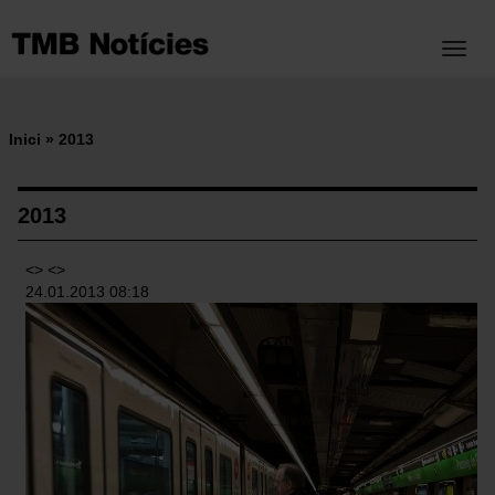
Vés
al
Toggl
contingut
Inici
2013
Fil
d'ariadna
2013
<> <>
24.01.2013 08:18