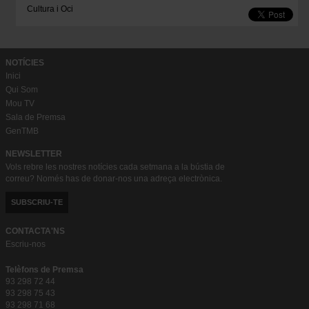
Cultura i Oci
NOTÍCIES
Inici
Qui Som
Mou TV
Sala de Premsa
GenTMB
NEWSLETTER
Vols rebre les nostres notícies cada setmana a la bústia de
correu? Només has de donar-nos una adreça electrònica.
SUBSCRIU-TE
CONTACTA'NS
Escriu-nos
Telèfons de Premsa
93 298 72 44
93 298 75 43
93 298 71 68