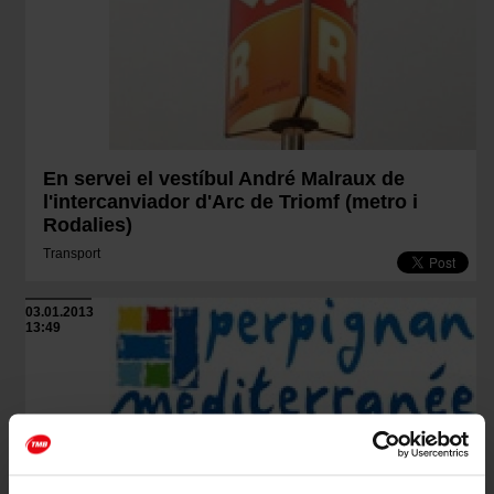
En servei el vestíbul André Malraux de
l'intercanviador d'Arc de Triomf (metro i
Rodalies)
Transport
03.01.2013
13:49
TMB i Vectalia operaran el transport públic