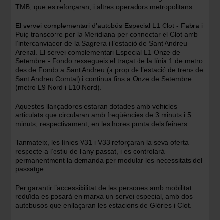
TMB, que es reforçaran, i altres operadors metropolitans.
El servei complementari d’autobús Especial L1 Clot - Fabra i
Puig transcorre per la Meridiana per connectar el Clot amb
l’intercanviador de la Sagrera i l’estació de Sant Andreu
Arenal. El servei complementari Especial L1 Onze de
Setembre - Fondo ressegueix el traçat de la línia 1 de metro
des de Fondo a Sant Andreu (a prop de l’estació de trens de
Sant Andreu Comtal) i continua fins a Onze de Setembre
(metro L9 Nord i L10 Nord).
Aquestes llançadores estaran dotades amb vehicles
articulats que circularan amb freqüències de 3 minuts i 5
minuts, respectivament, en les hores punta dels feiners.
Tanmateix, les línies V31 i V33 reforçaran la seva oferta
respecte a l’estiu de l’any passat, i es controlarà
permanentment la demanda per modular les necessitats del
passatge.
Per garantir l’accessibilitat de les persones amb mobilitat
reduïda es posarà en marxa un servei especial, amb dos
autobusos que enllaçaran les estacions de Glòries i Clot.