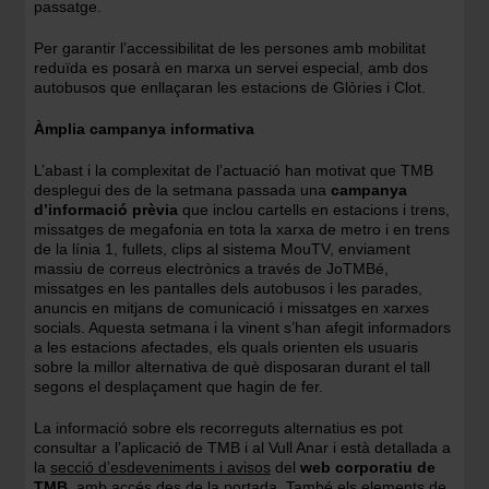
passatge.
Per garantir l’accessibilitat de les persones amb mobilitat
reduïda es posarà en marxa un servei especial, amb dos
autobusos que enllaçaran les estacions de Glòries i Clot.
Àmplia campanya informativa
L’abast i la complexitat de l’actuació han motivat que TMB
desplegui des de la setmana passada una
campanya
d’informació prèvia
que inclou cartells en estacions i trens,
missatges de megafonia en tota la xarxa de metro i en trens
de la línia 1, fullets, clips al sistema MouTV, enviament
massiu de correus electrònics a través de JoTMBé,
missatges en les pantalles dels autobusos i les parades,
anuncis en mitjans de comunicació i missatges en xarxes
socials. Aquesta setmana i la vinent s’han afegit informadors
a les estacions afectades, els quals orienten els usuaris
sobre la millor alternativa de què disposaran durant el tall
segons el desplaçament que hagin de fer.
La informació sobre els recorreguts alternatius es pot
consultar a l’aplicació de TMB i al Vull Anar i està detallada a
la
secció d’esdeveniments i avisos
del
web corporatiu de
TMB
, amb accés des de la portada. També els elements de