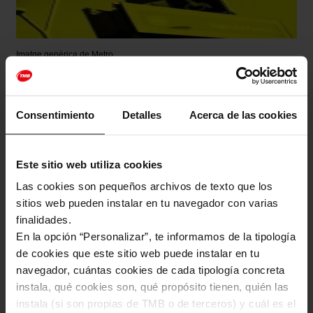
Imatge genèrica de Metro
Descarrega l’arxiu
Consentimiento
Detalles
Acerca de las cookies
Este sitio web utiliza cookies
Las cookies son pequeños archivos de texto que los
sitios web pueden instalar en tu navegador con varias
Descarrega l’arxiu
finalidades.
En la opción “Personalizar”, te informamos de la tipología
de cookies que este sitio web puede instalar en tu
navegador, cuántas cookies de cada tipología concreta
instala, qué cookies son, qué propósito tienen, quién las
instala (si son propias de TMB o de terceros) y cuál es el