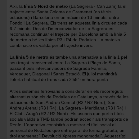
Així, la
línia 9 Nord de metro
(La Sagrera - Can Zam) fa el
trajecte entre Santa Coloma de Gramenet (on té sis
estacions) i Barcelona en un màxim de 13 minuts, entre
Fondo i La Sagrera. Els trens en aquesta línia circulen cada
6-7 minuts. Des de l’intercanviador de La Sagrera es
recomana continuar el trajecte per Barcelona amb la línia 5
de metro o bé les línies R3 i R4 de Rodalies. La mateixa
combinació és vàlida per al trajecte invers.
La
línia 5 de metro
és també una alternativa a la línia 1 pel
seu traçat transversal entre La Sagrera i Plaça de Sants,
passant pels intercanviadors de Sagrada Família,
Verdaguer, Diagonal i Sants Estació. El juliol mantindrà
l’oferta habitual de trens cada 2’55” en hora punta.
Altres sistemes ferroviaris a considerar en els recorreguts
alternatius són els de Rodalies de Catalunya, a través de les
estacions de Sant Andreu Comtal (R2 / R2 Nord), Sant
Andreu Arenal (R3 i R4), La Sagrera - Meridiana (R3 i R4) i
El Clot - Aragó (R2 / R2 Nord). Els usuaris que portin títols
socials vàlids a TMB també podran accedir als transports de
Renfe. L’operativa consistirà a mostrar el títol social al
personal de Rodalies que entregarà, de forma gratuïta, un
títol anomenat “ Devolució Xpress monomodal”. Aquest títol