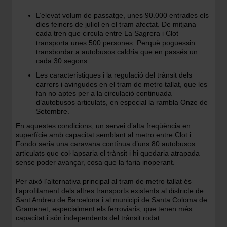
L’elevat volum de passatge, unes 90.000 entrades els
dies feiners de juliol en el tram afectat. De mitjana
cada tren que circula entre La Sagrera i Clot
transporta unes 500 persones. Perquè poguessin
transbordar a autobusos caldria que en passés un
cada 30 segons.
Les característiques i la regulació del trànsit dels
carrers i avingudes en el tram de metro tallat, que les
fan no aptes per a la circulació continuada
d’autobusos articulats, en especial la rambla Onze de
Setembre.
En aquestes condicions, un servei d’alta freqüència en
superfície amb capacitat semblant al metro entre Clot i
Fondo seria una caravana contínua d’uns 80 autobusos
articulats que col·lapsaria el trànsit i hi quedaria atrapada
sense poder avançar, cosa que la faria inoperant.
Per això l’alternativa principal al tram de metro tallat és
l’aprofitament dels altres transports existents al districte de
Sant Andreu de Barcelona i al municipi de Santa Coloma de
Gramenet, especialment els ferroviaris, que tenen més
capacitat i són independents del trànsit rodat.