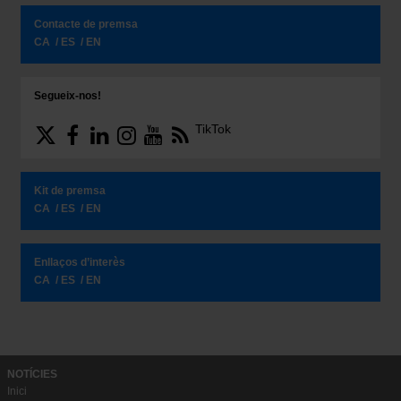
Contacte de premsa
CA
ES
EN
Segueix-nos!
TikTok
Kit de premsa
CA
ES
EN
Enllaços d’interès
CA
ES
EN
NOTÍCIES
Inici