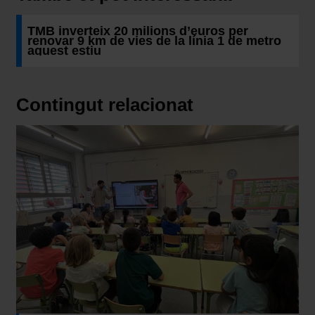
En cualquier momento de la navegación en esta web,
podrás modificar tu selección de cookies seleccionando
TMB inverteix 20 milions d’euros per
renovar 9 km de vies de la línia 1 de metro
la opción “Gestor de cookies”, que encontrarás en el
aquest estiu
menú de la parte inferior de la web.
Contingut relacionat