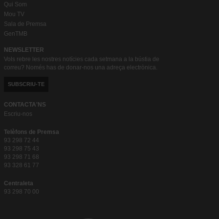
Qui Som
Mou TV
Sala de Premsa
GenTMB
NEWSLETTER
Vols rebre les nostres notícies cada setmana a la bústia de
correu? Només has de donar-nos una adreça electrònica.
SUBSCRIU-TE
CONTACTA'NS
Escriu-nos
Telèfons de Premsa
93 298 72 44
93 298 75 43
93 298 71 68
93 328 61 77
Centraleta
93 298 70 00