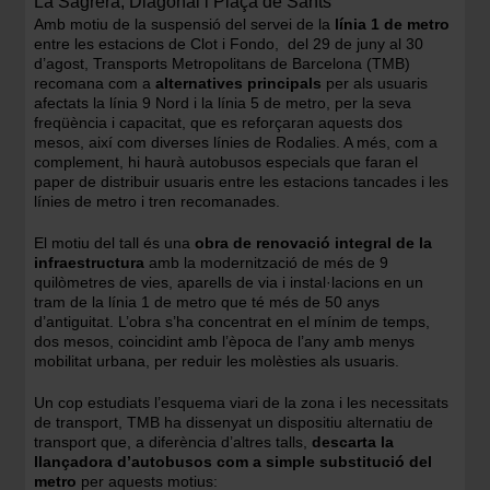
La Sagrera, Diagonal i Plaça de Sants
Amb motiu de la suspensió del servei de la
línia 1 de metro
entre les estacions de Clot i Fondo, del 29 de juny al 30
d’agost, Transports Metropolitans de Barcelona (TMB)
recomana com a
alternatives principals
per als usuaris
afectats la línia 9 Nord i la línia 5 de metro, per la seva
freqüència i capacitat, que es reforçaran aquests dos
mesos, així com diverses línies de Rodalies. A més, com a
complement, hi haurà autobusos especials que faran el
paper de distribuir usuaris entre les estacions tancades i les
línies de metro i tren recomanades.
El motiu del tall és una
obra de renovació integral de la
infraestructura
amb la modernització de més de 9
quilòmetres de vies, aparells de via i instal·lacions en un
tram de la línia 1 de metro que té més de 50 anys
d’antiguitat. L’obra s’ha concentrat en el mínim de temps,
dos mesos, coincidint amb l’època de l’any amb menys
mobilitat urbana, per reduir les molèsties als usuaris.
Un cop estudiats l’esquema viari de la zona i les necessitats
de transport, TMB ha dissenyat un dispositiu alternatiu de
transport que, a diferència d’altres talls,
descarta la
llançadora d’autobusos com a simple substitució del
metro
per aquests motius: