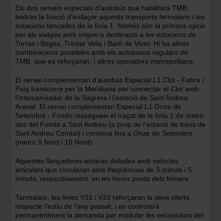
Els dos serveis especials d’autobús que habilitarà TMB
tindran la funció d’enllaçar aquests transports ferroviaris i les
estacions tancades de la línia 1. Només són la primera opció
per als viatges amb origen o destinació a les estacions de
Torras i Bages, Trinitat Vella i Baró de Viver. Hi ha altres
combinacions possibles amb els autobusos regulars de
TMB, que es reforçaran, i altres operadors metropolitans.
El servei complementari d’autobús Especial L1 Clot - Fabra i
Puig transcorre per la Meridiana per connectar el Clot amb
l’intercanviador de la Sagrera i l’estació de Sant Andreu
Arenal. El servei complementari Especial L1 Onze de
Setembre - Fondo ressegueix el traçat de la línia 1 de metro
des del Fondo a Sant Andreu (a prop de l’estació de trens de
Sant Andreu Comtal) i continua fins a Onze de Setembre
(metro 9 Nord i 10 Nord).
Aquestes llançadores estaran dotades amb vehicles
articulats que circularan amb freqüències de 3 minuts i 5
minuts, respectivament, en les hores punta dels feiners.
Tanmateix, les línies V31 i V33 reforçaran la seva oferta,
respecte l’estiu de l’any passat, i es controlarà
permanentment la demanda per modular les necessitats del