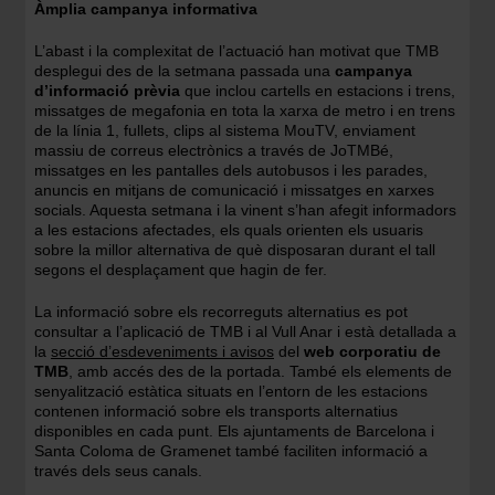
Àmplia campanya informativa
L’abast i la complexitat de l’actuació han motivat que TMB
desplegui des de la setmana passada una
campanya
d’informació prèvia
que inclou cartells en estacions i trens,
missatges de megafonia en tota la xarxa de metro i en trens
de la línia 1, fullets, clips al sistema MouTV, enviament
massiu de correus electrònics a través de JoTMBé,
missatges en les pantalles dels autobusos i les parades,
anuncis en mitjans de comunicació i missatges en xarxes
socials. Aquesta setmana i la vinent s’han afegit informadors
a les estacions afectades, els quals orienten els usuaris
sobre la millor alternativa de què disposaran durant el tall
segons el desplaçament que hagin de fer.
La informació sobre els recorreguts alternatius es pot
consultar a l’aplicació de TMB i al Vull Anar i està detallada a
la
secció d’esdeveniments i avisos
del
web corporatiu de
TMB
, amb accés des de la portada. També els elements de
senyalització estàtica situats en l’entorn de les estacions
contenen informació sobre els transports alternatius
disponibles en cada punt. Els ajuntaments de Barcelona i
Santa Coloma de Gramenet també faciliten informació a
través dels seus canals.