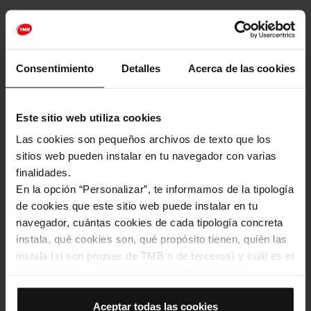
Consentimiento
Detalles
Acerca de las cookies
Este sitio web utiliza cookies
Las cookies son pequeños archivos de texto que los
sitios web pueden instalar en tu navegador con varias
finalidades.
En la opción “Personalizar”, te informamos de la tipología
de cookies que este sitio web puede instalar en tu
navegador, cuántas cookies de cada tipología concreta
instala, qué cookies son, qué propósito tienen, quién las
instala (si son propias de TMB o de terceros) y cuál es el
plazo máximo en el que quedan instaladas en tu
navegador. Si el panel de cookies muestra (0), significa
que no instala ninguna cookie de esta tipología.
Aceptar todas las cookies