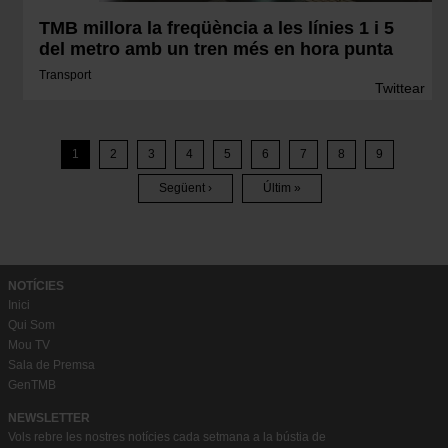
TMB millora la freqüència a les línies 1 i 5
del metro amb un tren més en hora punta
Transport
Twittear
Paginació
1
2
3
4
5
6
7
8
9
Pàgina
Pàgina
Pàgina
Pàgina
Pàgina
Pàgina
Pàgina
Pàgina
Següent ›
Últim »
Pàgina
Última
Següent
Pàgina
NOTÍCIES
Inici
Qui Som
Mou TV
Sala de Premsa
GenTMB
NEWSLETTER
Vols rebre les nostres notícies cada setmana a la bústia de