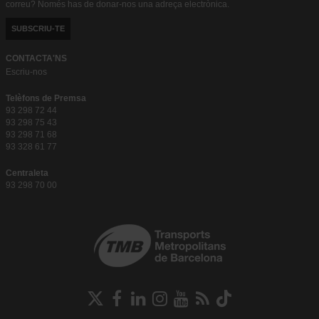
correu? Només has de donar-nos una adreça electrònica.
SUBSCRIU-TE
CONTACTA'NS
Escriu-nos
Telèfons de Premsa
93 298 72 44
93 298 75 43
93 298 71 68
93 328 61 77
Centraleta
93 298 70 00
Xarxes