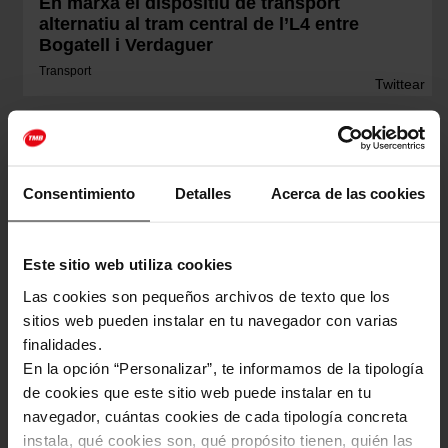
En marxa el dispositiu de transport
alternatiu al tram central de l’L4 entre
Bogatell i Verdaguer
Transport
Twittear
01.06.2023
13:31
Consentimiento
Detalles
Acerca de las cookies
Este sitio web utiliza cookies
Las cookies son pequeños archivos de texto que los
sitios web pueden instalar en tu navegador con varias
finalidades.
Dues obres ferroviàries coincidiran aquest
En la opción “Personalizar”, te informamos de la tipología
estiu: la renovació de via a l'L4 de metro
de cookies que este sitio web puede instalar en tu
per garantir un servei de màxima qualitat i
navegador, cuántas cookies de cada tipología concreta
la connexió del tramvia que afectarà la T4
instala, qué cookies son, qué propósito tienen, quién las
Transport