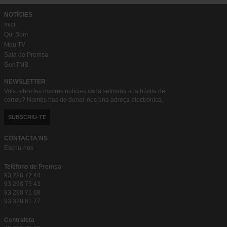
NOTÍCIES
Inici
Qui Som
Mou TV
Sala de Premsa
GenTMB
NEWSLETTER
Vols rebre les nostres notícies cada setmana a la bústia de
correu? Només has de donar-nos una adreça electrònica.
SUBSCRIU-TE
CONTACTA'NS
Escriu-nos
Telèfons de Premsa
93 298 72 44
93 298 75 43
93 298 71 68
93 328 61 77
Centraleta