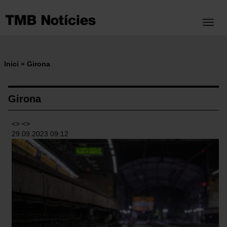
Vés
al
Toggl
contingut
Inici
Girona
Fil
d'ariadna
Girona
<> <>
29.09.2023 09:12