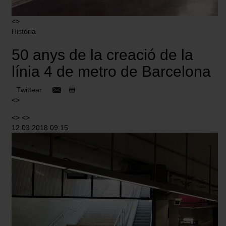
nuestra
Política de cookies
.
<>
En cualquier momento de la navegación en esta web,
Història
podrás modificar tu selección de cookies seleccionando
la opción “Gestor de cookies”, que encontrarás en el
50 anys de la creació de la
menú de la parte inferior de la web.
línia 4 de metro de Barcelona
Twittear
<>
<> <>
12.03.2018 09:15