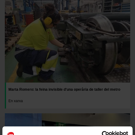
Imatge
Marta Romero: la feina invisible d'una operària de taller del metro
En xarxa
Imatge