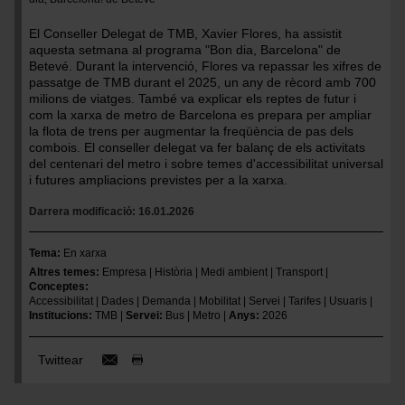
El Conseller Delegat de TMB, Xavier Flores, ha assistit
aquesta setmana al programa "Bon dia, Barcelona" de
Betevé. Durant la intervenció, Flores va repassar les xifres de
passatge de TMB durant el 2025, un any de rècord amb 700
milions de viatges. També va explicar els reptes de futur i
com la xarxa de metro de Barcelona es prepara per ampliar
la flota de trens per augmentar la freqüència de pas dels
combois. El conseller delegat va fer balanç de els activitats
del centenari del metro i sobre temes d'accessibilitat universal
i futures ampliacions previstes per a la xarxa.
Darrera modificació
16.01.2026
Tema
En xarxa
Altres temes
Empresa
Història
Medi ambient
Transport
Conceptes
Accessibilitat
Dades
Demanda
Mobilitat
Servei
Tarifes
Usuaris
Institucions
TMB
Servei
Bus
Metro
Anys
2026
Twittear