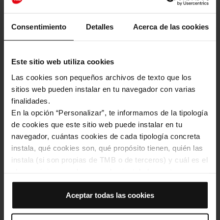
Consentimiento
Detalles
Acerca de las cookies
Este sitio web utiliza cookies
Las cookies son pequeños archivos de texto que los
sitios web pueden instalar en tu navegador con varias
finalidades.
En la opción “Personalizar”, te informamos de la tipología
El projecte cultural de TMB, protagonista al programa Via 15 de La
Xarxa
de cookies que este sitio web puede instalar en tu
navegador, cuántas cookies de cada tipología concreta
En xarxa
instala, qué cookies son, qué propósito tienen, quién las
instala (si son propias de TMB o de terceros) y cuál es el
plazo máximo en el que quedan instaladas en tu
navegador. Si el panel de cookies muestra (0), significa
Últimes notícies
que no instala ninguna cookie de esta tipología.
Aceptar todas las cookies
Si eliges la opción “Aceptar todas las cookies”, permites
Imatge
que todas estas cookies se instalen en tu navegador.