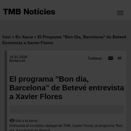
Vés
al
Toggl
contingut
Inici
En Xarxa
El Programa "Bon Dia, Barcelona" de Betevé
Fil
Entrevista a Xavier Flores
d'ariadna
16.01.2026
Twittear
Redacció
El programa "Bon dia,
Barcelona" de Betevé entrevista
a Xavier Flores
Vist a la xarxa
Entrevista al conseller delegat de TMB, Xavier Flores, al programa "Bon
dia, Barcelona! de Betevé