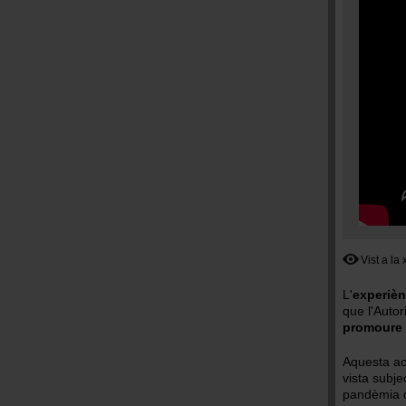
Vist a la
L'
experièn
que l'Autor
promoure e
Aquesta ac
vista subje
pandèmia d