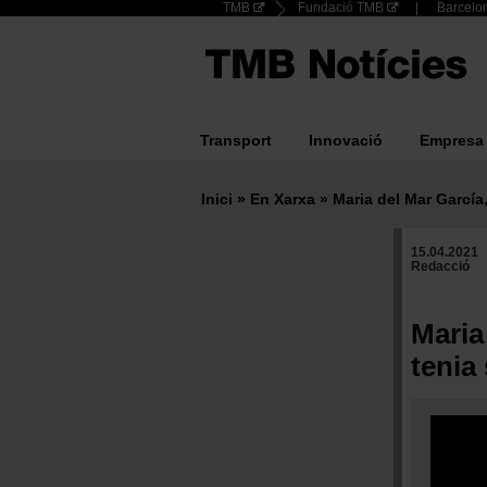
Header
TMB
Fundació TMB
Barcelon
Vés
al
Top
contingut
menu
Transport
Innovació
Empresa
Main
navigation
Inici
En Xarxa
Maria del Mar García
Fil
15.04.2021
d'ariadna
Redacció
Maria
tenia