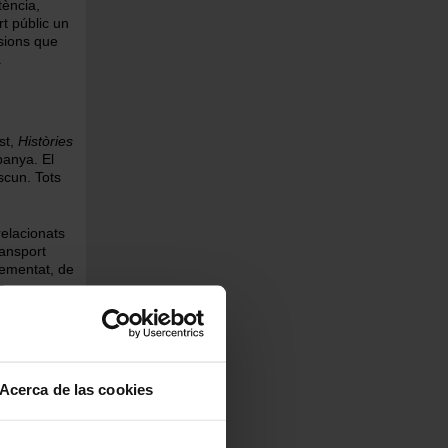
tència,
rt públic un
sions que
.
st,
Històries
anya. El
scun. Tots
elacionats
ransport
lementat, de
s
litana de
AMTU)—,
ntint la
eneral.
Acerca de las cookies
 presidenta