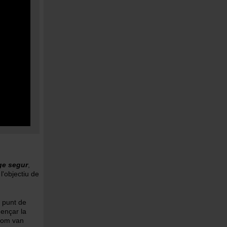
ge segur
,
'objectiu de
n punt de
ençar la
 com van