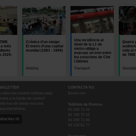
Imatge
Imatge
Una incidència al
 TMB
Crònica d'un viatge:
Quatre 
túnel de la L1 de
 a més
El metro d'una capital
audiovi
metro obliga a
diants
mundial (1983 - 1999)
vida al
evacuar un tren entre
rs 2025-
de TMB
les estacions de Clot
i Glòries
Història
Transport
Societat
WSLETTER
CONTACTA'NS
s rebre les nostres notícies cada
Escriu-nos
mana a la bústia de correu?
és has de donar-nos una
Telèfons de Premsa
eça electrònica.
93 298 72 44
93 298 75 43
UBSCRIU-TE
93 298 71 68
93 328 61 77