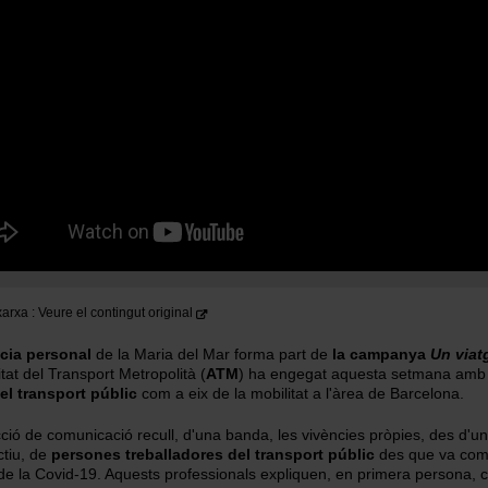
 xarxa
Veure el contingut original
cia personal
de la Maria del Mar forma part de
la campanya
Un viat
itat del Transport Metropolità (
ATM
) ha engegat aquesta setmana amb l
l transport públic
com a eix de la mobilitat a l'àrea de Barcelona.
ció de comunicació recull, d'una banda, les vivències pròpies, des d'u
ctiu, de
persones treballadores del transport públic
des que va com
e la Covid-19. Aquests professionals expliquen, en primera persona,