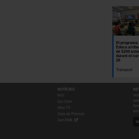
El programa
Educa arriba
de 5200 estu
durant el cu
26
Transport
NOTÍCIES
NE
Inici
Vol
set
Qui Som
Nom
Mou TV
adr
Sala de Premsa
GenTMB
S