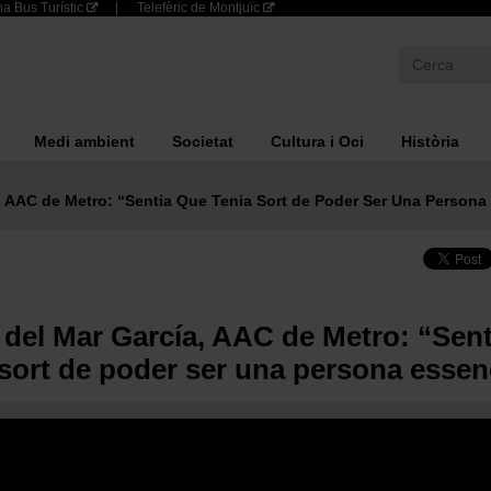
a Bus Turístic
Telefèric de Montjuïc
Medi ambient
Societat
Cultura i Oci
Història
, AAC de Metro: “Sentia Que Tenia Sort de Poder Ser Una Persona
 del Mar García, AAC de Metro: “Sen
 sort de poder ser una persona essen