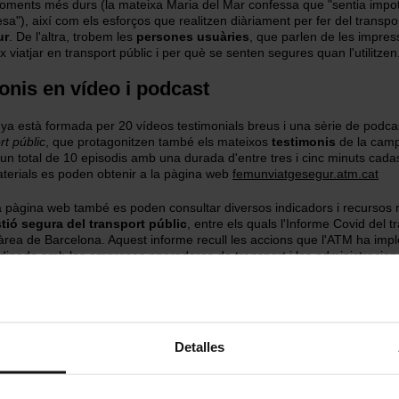
moments més durs (la mateixa Maria del Mar confessa que "sentia impo
tesa"), així com els esforços que realitzen diàriament per fer del transpo
ur
.
De
l'altra, trobem les
persones usuàries
, que parlen de les impres
x viatjar en transport públic i per què se senten segures quan l'utilitzen
onis en vídeo i podcast
a està formada per 20 vídeos testimonials breus i una sèrie de podca
rt públic
, que protagonitzen també els mateixos
testimonis
de la camp
un total de 10 episodis amb una durada d'entre tres i cinc minuts cada
terials es poden obtenir a la pàgina web
femunviatgesegur.atm.cat
 pàgina web també es poden consultar diversos indicadors i recursos r
tió segura del transport públic
, entre els quals l'Informe Covid del t
l'àrea de Barcelona. Aquest informe recull les accions que l'ATM ha imp
dinada amb les empreses operadores de transport i les administracion
es —Generalitat de Catalunya, Ajuntament de Barcelona, Àrea Metropo
(AMB) i Associació de Municipis per la Mobilitat i el Transport Urbà (
n valor el servei de transport col·lectiu en temps de pandèmia, tot gara
s persones treballadores, de les persones usuàries i de la societat en g
Detalles
ració de la confiança
te de presentació de la campanya,
divendres 9 d'abril,
Rosa Alarcón
,