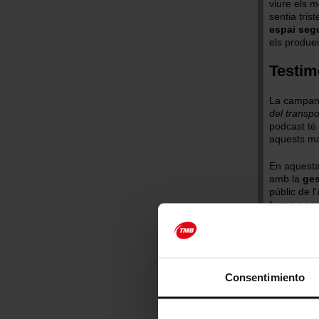
viure els 
sentia tris
espai seg
els produei
Testim
La campany
del transpo
podcast té 
aquests ma
En aquesta
amb la
ges
públic de 
forma coor
responsabl
Barcelona 
per posar e
salut de le
Consentimiento
Recupe
Durant l'
ac