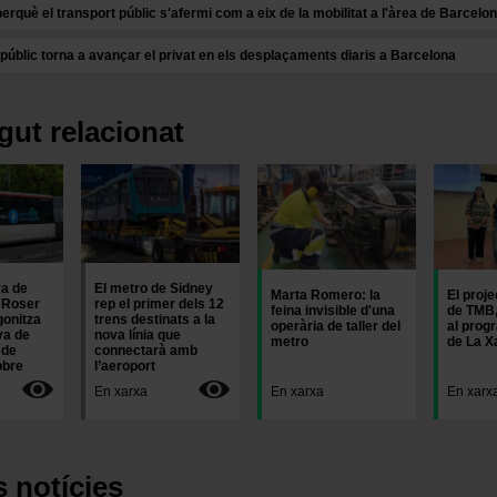
què el transport públic s'afermi com a eix de la mobilitat a l'àrea de Barcelo
 públic torna a avançar el privat en els desplaçaments diaris a Barcelona
gut relacionat
Imatge
Imatge
Imatge
ra de
El metro de Sidney
Marta Romero: la
El proje
 Roser
rep el primer dels 12
feina invisible d'una
de TMB,
gonitza
trens destinats a la
operària de taller del
al prog
ya de
nova línia que
metro
de La X
 de
connectarà amb
obre
l’aeroport
En xarxa
En xarxa
En xarx
s notícies