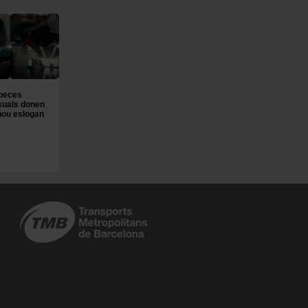
peces
suals donen
 nou eslogan