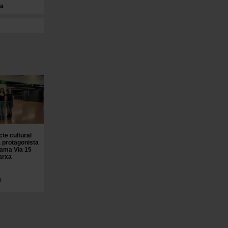
na
cte cultural
 protagonista
rama Via 15
arxa
a