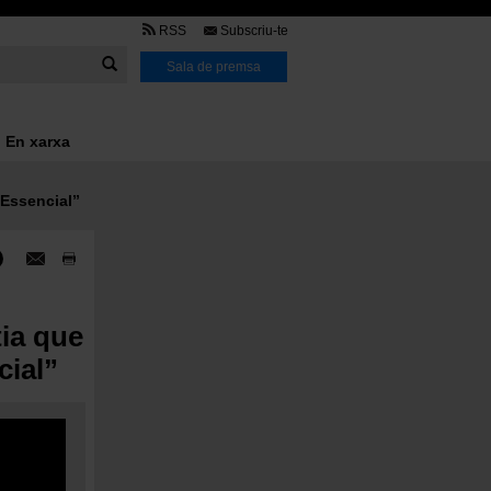
TMB
RSS
Subscriu-te
Link
Sala de premsa
En xarxa
 Essencial”
tia que
cial”