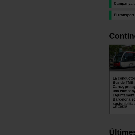
Campanya per
El transport
Contin
Imatge
La conducto
Bus de TMB,
Caroz, prota
una campan
l'Ajuntament
Barcelona s
sostenibilitat
En xarxa
Últime