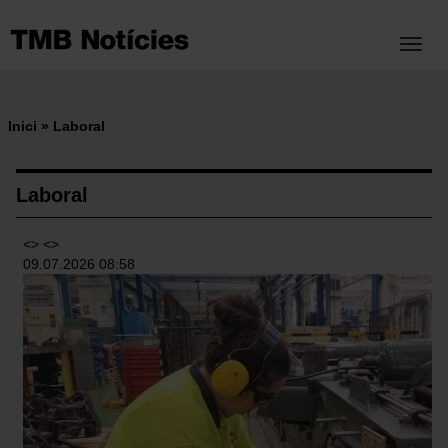
Vés
al
Toggl
contingut
Inici
Laboral
Fil
d'ariadna
Laboral
<> <>
09.07.2026 08:58