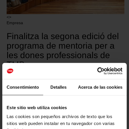
<>
Empresa
Finalitza la segona edició del
programa de mentoria per a
les dones professionals de
TMB
Twittear
<>
Consentimiento
Detalles
Acerca de las cookies
10.04.2026
10:31
Este sitio web utiliza cookies
Las cookies son pequeños archivos de texto que los
sitios web pueden instalar en tu navegador con varias