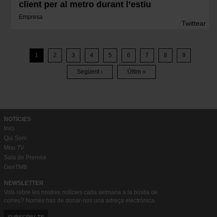
client per al metro durant l’estiu
Empresa
Twittear
Paginació
1
2
3
4
5
6
7
8
9
Pàgina
Pàgina
Pàgina
Pàgina
Pàgina
Pàgina
Pàgina
Pàgina
Següent ›
Últim »
Pàgina
Última
Següent
Pàgina
NOTÍCIES
Inici
Qui Som
Mou TV
Sala de Premsa
GenTMB
NEWSLETTER
Vols rebre les nostres notícies cada setmana a la bústia de
correu? Només has de donar-nos una adreça electrònica.
SUBSCRIU-TE