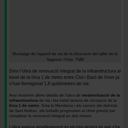
Muntatge
<
Muntatge de l’aparell de via de la bifurcació del taller de la
de
>Muntatge
Sagrera / Foto: TMB
l’aparell
de
de
l’aparell
Dins l’obra de renovació integral de la infraestructura al
via
de
túnel de la línia 1 de metro entre Clot i Baró de Viver ja
de
via
s’han formigonat 1,8 quilòmetres de via.
la
de
bifurcació
la
Avui mostrem altres detalls de l’obra de
modernització de la
del
bifurcació
infraestructura
de via i les instal·lacions de circulació de la
taller
del
línia 1 de metro
. Sota la Meridiana i els carrers del districte
de Sant Andreu, els treballs progressen al ritme previst per
de
taller
completar la renovació integral en dos mesos.
la
de
Sagrera
la
L’obra avança simultàniament en els tres sectors en què s’ha