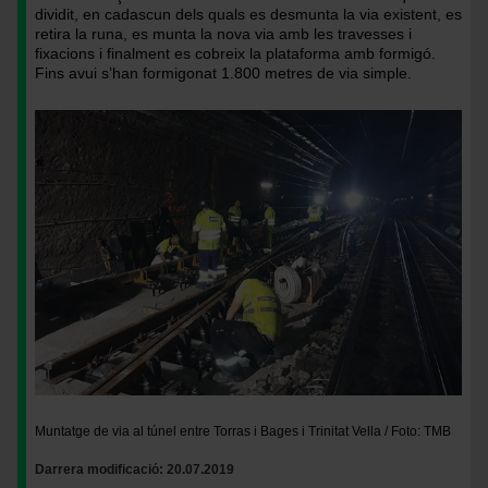
/
Sagrera
dividit, en cadascun dels quals es desmunta la via existent, es
Foto:
/
retira la runa, es munta la nova via amb les travesses i
TMB
Foto:
fixacions i finalment es cobreix la plataforma amb formigó.
TMB
Fins avui s’han formigonat 1.800 metres de via simple.
Imatge
Muntatge de via al túnel entre Torras i Bages i Trinitat Vella / Foto: TMB
Darrera modificació
20.07.2019