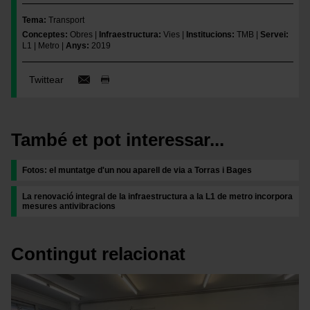
Tema
Transport
Conceptes
Obres
Infraestructura
Vies
Institucions
TMB
Servei
L1
Metro
Anys
2019
Twittear
També et pot interessar...
Fotos: el muntatge d'un nou aparell de via a Torras i Bages
La renovació integral de la infraestructura a la L1 de metro incorpora
mesures antivibracions
Contingut relacionat