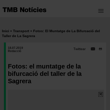
Vés
al
Toggl
contingut
Inici
Transport
Fotos: El Muntatge de La Bifurcació del
Fil
Taller de La Sagrera
d'ariadna
18.07.2019
Twittear
Redacció
Fotos: el muntatge de la
bifurcació del taller de la
Sagrera
Imatge