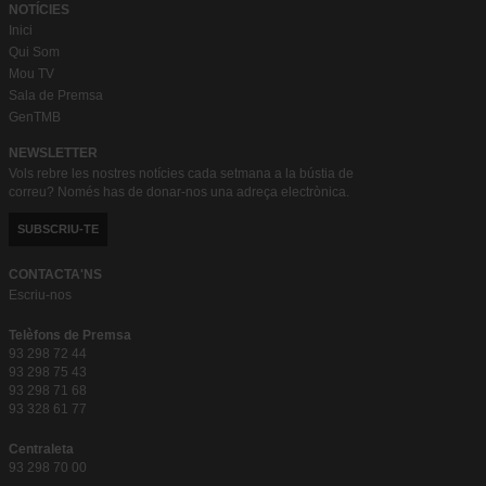
NOTÍCIES
Inici
Qui Som
Mou TV
Sala de Premsa
GenTMB
NEWSLETTER
Vols rebre les nostres notícies cada setmana a la bústia de
correu? Només has de donar-nos una adreça electrònica.
SUBSCRIU-TE
CONTACTA'NS
Escriu-nos
Telèfons de Premsa
93 298 72 44
93 298 75 43
93 298 71 68
93 328 61 77
Centraleta
93 298 70 00