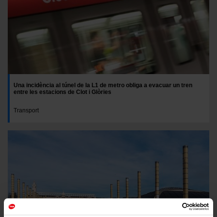
Una incidència al túnel de la L1 de metro obliga a evacuar un tren
entre les estacions de Clot i Glòries
Transport