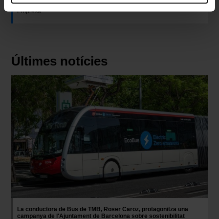
tipología de cookies permite indicar si quieres que se
Empresa
instalen o no las cookies de esa clase.
Una vez que hayas marcado tus preferencias, debes
hacer clic en “Seleccionar y configurar”. Así se instalarán
solo las cookies de la tipología que hayas seleccionado
Últimes notícies
previamente. Te sugerimos que selecciones las cookies
de personalización, porque permiten recordar tus
Imatge
opciones de navegación (como el idioma) y mejoran tu
experiencia de usuario.
Las cookies necesarias son imprescindibles para el
funcionamiento de la web y, por tanto, si no las aceptas,
no puedes empezar a navegar. Solo puedes consultar
nuestra
Política de cookies
.
En cualquier momento de la navegación en esta web,
podrás modificar tu selección de cookies seleccionando
la opción “Gestor de cookies”, que encontrarás en el
menú de la parte inferior de la web.
La conductora de Bus de TMB, Roser Caroz, protagonitza una
campanya de l'Ajuntament de Barcelona sobre sostenibilitat