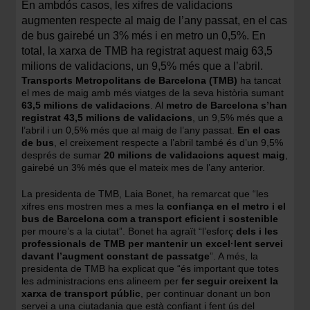
En ambdós casos, les xifres de validacions
augmenten respecte al maig de l’any passat, en el cas
de bus gairebé un 3% més i en metro un 0,5%. En
total, la xarxa de TMB ha registrat aquest maig 63,5
milions de validacions, un 9,5% més que a l’abril.
Transports Metropolitans de Barcelona (TMB)
ha tancat
el mes de maig amb més viatges de la seva història sumant
63,5 milions de validacions
. Al
metro de Barcelona s’han
registrat 43,5 milions de validacions
, un 9,5% més que a
l’abril i un 0,5% més que al maig de l’any passat.
En el cas
de bus
, el creixement respecte a l’abril també és d’un 9,5%
després de sumar
20 milions de validacions aquest maig
,
gairebé un 3% més que el mateix mes de l’any anterior.
La presidenta de TMB, Laia Bonet, ha remarcat que “les
xifres ens mostren mes a mes la
confiança en el metro i el
bus de Barcelona com a transport eficient i sostenible
per moure’s a la ciutat”. Bonet ha agraït “l’esforç
dels i les
professionals de TMB per mantenir un excel·lent servei
davant l’augment constant de passatge
”. A més, la
presidenta de TMB ha explicat que “és important que totes
les administracions ens alineem per
fer seguir creixent la
xarxa de transport públic
, per continuar donant un bon
servei a una ciutadania que està confiant i fent ús del