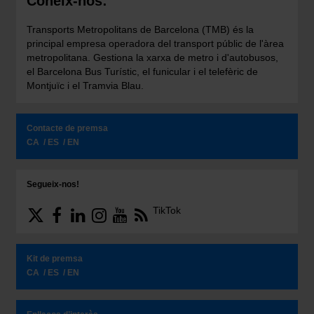
Coneix-nos:
Transports Metropolitans de Barcelona (TMB) és la
principal empresa operadora del transport públic de l'àrea
metropolitana. Gestiona la xarxa de metro i d'autobusos,
el Barcelona Bus Turístic, el funicular i el telefèric de
Montjuïc i el Tramvia Blau.
Contacte de premsa
CA
ES
EN
Segueix-nos!
TikTok
Kit de premsa
CA
ES
EN