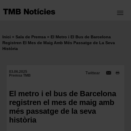
Vés
al
Toggl
contingut
Inici
Sala de Premsa
El Metro i El Bus de Barcelona
Fil
Registren El Mes de Maig Amb Més Passatge de La Seva
Història
d'ariadna
03.06.2025
Twittear
Premsa TMB
El metro i el bus de Barcelona
registren el mes de maig amb
més passatge de la seva
història