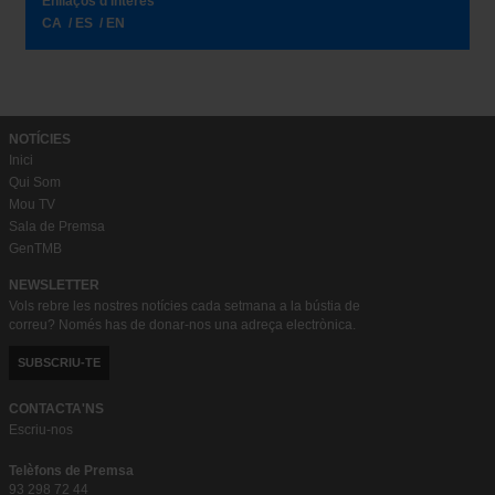
Enllaços d’interès
CA
ES
EN
NOTÍCIES
Inici
Qui Som
Mou TV
Sala de Premsa
GenTMB
NEWSLETTER
Vols rebre les nostres notícies cada setmana a la bústia de
correu? Només has de donar-nos una adreça electrònica.
SUBSCRIU-TE
CONTACTA'NS
Escriu-nos
Telèfons de Premsa
93 298 72 44