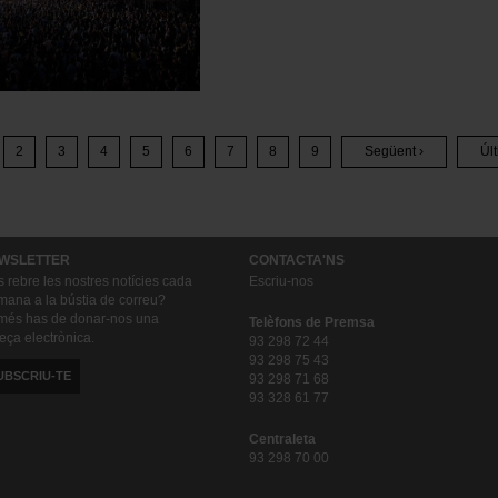
2
3
4
5
6
7
8
9
Següent ›
Últ
Pàgina
Pàgina
Pàgina
Pàgina
Pàgina
Pàgina
Pàgina
Pàgina
Pàgina
Úl
Següent
Pà
WSLETTER
CONTACTA'NS
s rebre les nostres notícies cada
Escriu-nos
mana a la bústia de correu?
és has de donar-nos una
Telèfons de Premsa
eça electrònica.
93 298 72 44
93 298 75 43
UBSCRIU-TE
93 298 71 68
93 328 61 77
Centraleta
93 298 70 00