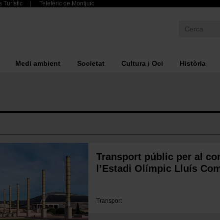
 Turístic
Telefèric de Montjuïc
Medi ambient
Societat
Cultura i Oci
Història
Transport públic per al c
l’Estadi Olímpic Lluís C
Transport