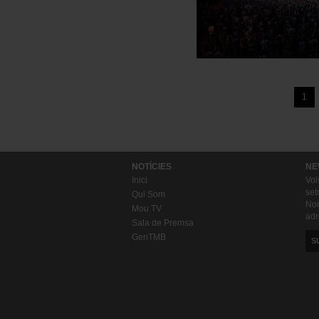
Paginació
1
NOTÍCIES
NE
Inici
Vol
set
Qui Som
Nom
Mou TV
adr
Sala de Premsa
GenTMB
S