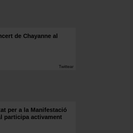
oncert de Chayanne al
Twittear
t per a la Manifestació
al participa activament