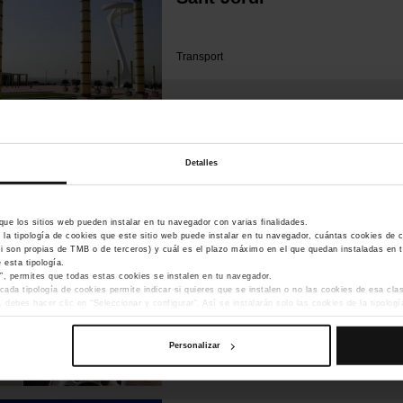
Transport
Detalles
TMB sumarà 136 busos aba
terç de la flota ja serà de
ue los sitios web pueden instalar en tu navegador con varias finalidades.
 la tipología de cookies que este sitio web puede instalar en tu navegador, cuántas cookies de c
(si son propias de TMB o de terceros) y cuál es el plazo máximo en el que quedan instaladas en 
 esta tipología.
s”, permites que todas estas cookies se instalen en tu navegador.
Transport
cada tipología de cookies permite indicar si quieres que se instalen o no las cookies de esa cla
debes hacer clic en “Seleccionar y configurar”. Así se instalarán solo las cookies de la tipolo
sonalización, porque permiten recordar tus opciones de navegación (como el idioma) y mejoran 
ara el funcionamiento de la web y, por tanto, si no las aceptas, no puedes empezar a navegar.
Personalizar
a web, podrás modificar tu selección de cookies seleccionando la opción “Gestor de cookies”, 