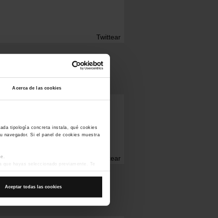
Twittear
Acerca de las cookies
ns que acabi 2027 i un
 zero emissions
ada tipología concreta instala, qué cookies
tu navegador. Si el panel de cookies muestra
se.
Twittear
gía que hayas seleccionado previamente. Te
tu experiencia de usuario.
 Solo puedes consultar nuestra
Política de
Aceptar todas las cookies
que encontrarás en el menú de la parte