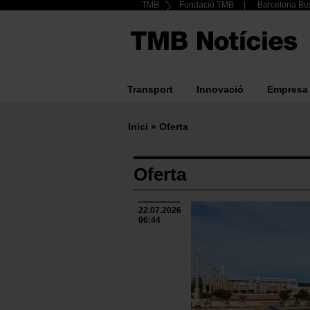
Header
TMB
Fundació TMB
Barcelona Bus
Vés
al
Top
contingut
menu
Transport
Innovació
Empresa
Main
navigation
Inici
Oferta
Fil
d'ariadna
Oferta
22.07.2026
06:44