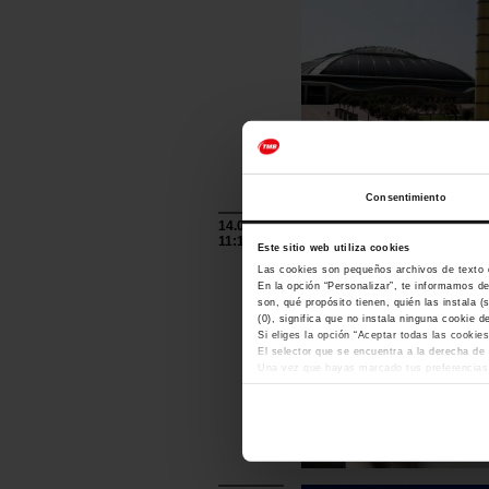
Consentimiento
14.07.2026
11:12
Este sitio web utiliza cookies
Las cookies son pequeños archivos de texto q
En la opción “Personalizar”, te informamos de
son, qué propósito tienen, quién las instala 
(0), significa que no instala ninguna cookie de
Si eliges la opción “Aceptar todas las cookie
El selector que se encuentra a la derecha de 
Una vez que hayas marcado tus preferencias, 
sugerimos que selecciones las cookies de per
Las cookies necesarias son imprescindibles p
cookies
.
En cualquier momento de la navegación en est
inferior de la web.