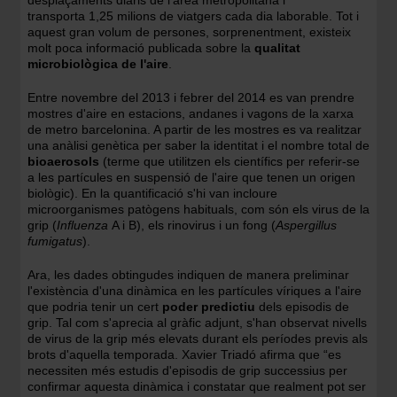
desplaçaments diaris de l'àrea metropolitana i
transporta 1,25 milions de viatgers cada dia laborable. Tot i
aquest gran volum de persones, sorprenentment, existeix
molt poca informació publicada sobre la
qualitat
microbiològica de l'aire
.
Entre novembre del 2013 i febrer del 2014 es van prendre
mostres d'aire en estacions, andanes i vagons de la xarxa
de metro barcelonina. A partir de les mostres es va realitzar
una anàlisi genètica per saber la identitat i el nombre total de
bioaerosols
(terme que utilitzen els científics per referir-se
a les partícules en suspensió de l'aire que tenen un origen
biològic). En la quantificació s'hi van incloure
microorganismes patògens habituals, com són els virus de la
grip (
Influenza
A i B), els rinovirus i un fong (
Aspergillus
fumigatus
).
Ara, les dades obtingudes indiquen de manera preliminar
l'existència d'una dinàmica en les partícules víriques a l'aire
que podria tenir un cert
poder predictiu
dels episodis de
grip. Tal com s'aprecia al gràfic adjunt, s'han observat nivells
de virus de la grip més elevats durant els períodes previs als
brots d'aquella temporada. Xavier Triadó afirma que “es
necessiten més estudis d'episodis de grip successius per
confirmar aquesta dinàmica i constatar que realment pot ser