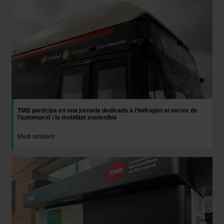
experiencia de usuario.
Las cookies necesarias son imprescindibles para el
funcionamiento de la web y, por tanto, si no las aceptas,
no puedes empezar a navegar. Solo puedes consultar
nuestra
Política de cookies
.
En cualquier momento de la navegación en esta web,
podrás modificar tu selección de cookies seleccionando
la opción “Gestor de cookies”, que encontrarás en el
menú de la parte inferior de la web.
TMB participa en una jornada dedicada a l'hidrogen al sector de
l'automoció i la mobilitat sostenible
Medi ambient
Imatge