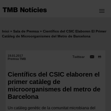
Vés
al
Toggl
contingut
Inici
Sala de Premsa
Científics del CSIC Elaboren El Primer
Fil
Catàleg de Microorganismes del Metro de Barcelona
d'ariadna
19.01.2017
Twittear
Premsa TMB
Científics del CSIC elaboren el
primer catàleg de
microorganismes del metro de
Barcelona
Un catàleg genètic de la comunitat microbiana del