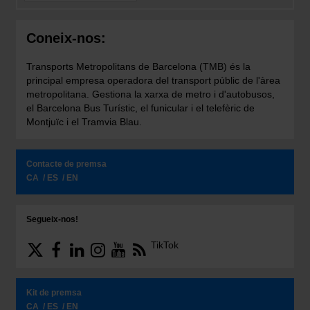
Coneix-nos:
Transports Metropolitans de Barcelona (TMB) és la
principal empresa operadora del transport públic de l'àrea
metropolitana. Gestiona la xarxa de metro i d'autobusos,
el Barcelona Bus Turístic, el funicular i el telefèric de
Montjuïc i el Tramvia Blau.
Contacte de premsa
CA
ES
EN
Segueix-nos!
TikTok
Kit de premsa
CA
ES
EN