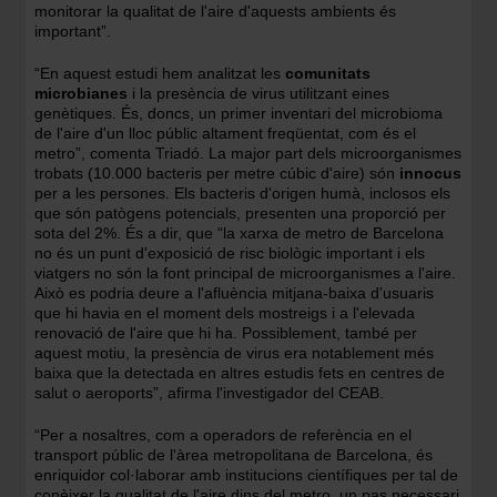
monitorar la qualitat de l'aire d'aquests ambients és
important”.
“En aquest estudi hem analitzat les
comunitats
microbianes
i la presència de virus utilitzant eines
genètiques. És, doncs, un primer inventari del microbioma
de l'aire d'un lloc públic altament freqüentat, com és el
metro”, comenta Triadó. La major part dels microorganismes
trobats (10.000 bacteris per metre cúbic d'aire) són
innocus
per a les persones. Els bacteris d'origen humà, inclosos els
que són patògens potencials, presenten una proporció per
sota del 2%. És a dir, que “la xarxa de metro de Barcelona
no és un punt d'exposició de risc biològic important i els
viatgers no són la font principal de microorganismes a l'aire.
Això es podria deure a l'afluència mitjana-baixa d'usuaris
que hi havia en el moment dels mostreigs i a l'elevada
renovació de l'aire que hi ha. Possiblement, també per
aquest motiu, la presència de virus era notablement més
baixa que la detectada en altres estudis fets en centres de
salut o aeroports”, afirma l'investigador del CEAB.
“Per a nosaltres, com a operadors de referència en el
transport públic de l'àrea metropolitana de Barcelona, és
enriquidor col·laborar amb institucions científiques per tal de
conèixer la qualitat de l'aire dins del metro, un pas necessari