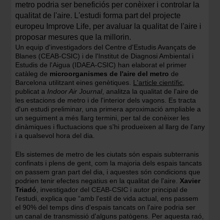
metro podria ser beneficiós per conèixer i controlar la
qualitat de l'aire. L'estudi forma part del projecte
europeu Improve Life, per avaluar la qualitat de l'aire i
proposar mesures que la millorin.
Un equip d'investigadors del Centre d'Estudis Avançats de
Blanes (CEAB-CSIC) i de l'Institut de Diagnosi Ambiental i
Estudis de l'Aigua (IDAEA-CSIC) han elaborat el primer
catàleg de
microorganismes de l'aire del metro
de
Barcelona utilitzant eines genètiques.
L'article científic
,
publicat a
Indoor Air Journal
, analitza la qualitat de l'aire de
les estacions de metro i de l'interior dels vagons. Es tracta
d'un estudi preliminar, una primera aproximació ampliable a
un seguiment a més llarg termini, per tal de conèixer les
dinàmiques i fluctuacions que s'hi produeixen al llarg de l'any
i a qualsevol hora del dia.
Els sistemes de metro de les ciutats són espais subterranis
confinats i plens de gent, com la majoria dels espais tancats
on passem gran part del dia, i aquestes són condicions que
podrien tenir efectes negatius en la qualitat de l'aire.
Xavier
Triadó
, investigador del CEAB-CSIC i autor principal de
l'estudi, explica que “amb l'estil de vida actual, ens passem
el 90% del temps dins d'espais tancats on l'aire podria ser
un canal de transmissió d'alguns patògens. Per aquesta raó,