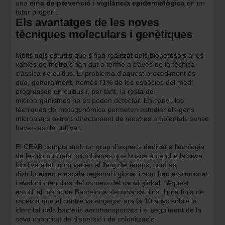
una
eina de prevenció i vigilància epidemiològica
en un
futur proper”.
Els avantatges de les noves
tècniques moleculars i genètiques
Molts dels estudis que s'han realitzat dels bioaerosols a les
xarxes de metro s'han dut a terme a través de la tècnica
clàssica de cultius. El problema d'aquest procediment és
que, generalment, només l'1% de les espècies del medi
progressen en cultius i, per tant, la resta de
microorganismes no es poden detectar. En canvi, les
tècniques de metagenòmica permeten estudiar els gens
microbians extrets directament de mostres ambientals sense
haver-les de cultivar.
El CEAB compta amb un grup d'experts dedicat a l'ecologia
de les comunitats microbianes que busca entendre la seva
biodiversitat, com varien al llarg del temps, com es
distribueixen a escala regional i global i com han evolucionat
i evolucionen dins del context del canvi global. “Aquest
estudi al metro de Barcelona s'emmarca dins d'una línia de
recerca que el centre va engegar ara fa 10 anys sobre la
identitat dels bacteris aerotransportats i el seguiment de la
seva capacitat de dispersió i de colonització