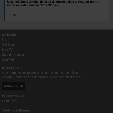
Una incidència al túnel de la L1 de metro obliga a evacuar un tren
entre les estacions de Clot i Glòries
Transport
NOTÍCIES
Inici
Qui Som
Mou TV
Sala de Premsa
GenTMB
NEWSLETTER
Vols rebre les nostres notícies cada setmana a la bústia de
correu? Només has de donar-nos una adreça electrònica.
SUBSCRIU-TE
CONTACTA'NS
Escriu-nos
Telèfons de Premsa