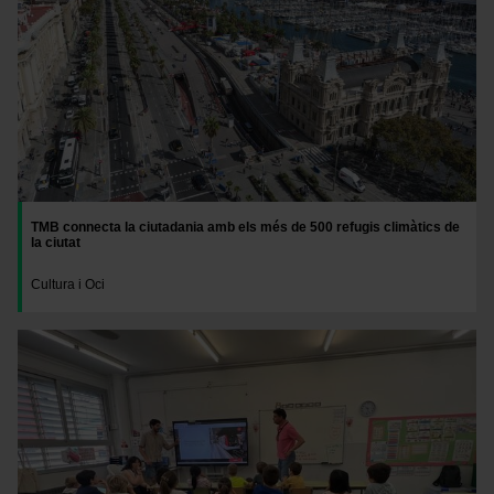
Las cookies necesarias son imprescindibles para el
funcionamiento de la web y, por tanto, si no las aceptas,
no puedes empezar a navegar. Solo puedes consultar
nuestra
Política de cookies
.
En cualquier momento de la navegación en esta web,
podrás modificar tu selección de cookies seleccionando
la opción “Gestor de cookies”, que encontrarás en el
menú de la parte inferior de la web.
TMB connecta la ciutadania amb els més de 500 refugis climàtics de
la ciutat
Cultura i Oci