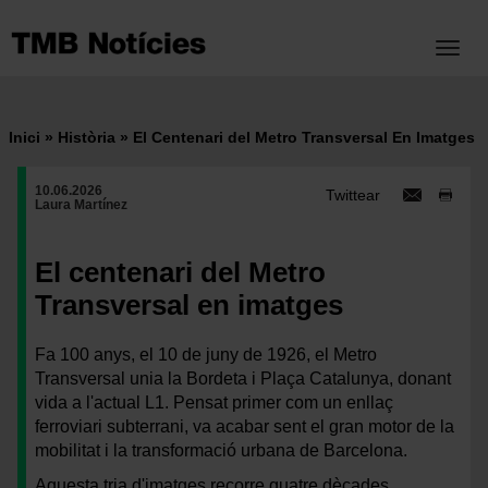
Vés
al
Toggl
contingut
Inici
Història
El Centenari del Metro Transversal En Imatges
Fil
10.06.2026
d'ariadna
Twittear
Laura Martínez
El centenari del Metro
Transversal en imatges
Fa 100 anys, el 10 de juny de 1926, el Metro
Transversal unia la Bordeta i Plaça Catalunya, donant
vida a l'actual L1. Pensat primer com un enllaç
ferroviari subterrani, va acabar sent el gran motor de la
mobilitat i la transformació urbana de Barcelona.
Aquesta tria d'imatges recorre quatre dècades