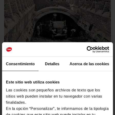
Viatja de forma interactiva i reviu l’expansió del metro de Barcelona a
la segona meitat del segle XX
Consentimiento
Detalles
Acerca de las cookies
Història
Este sitio web utiliza cookies
Imatge
Las cookies son pequeños archivos de texto que los
sitios web pueden instalar en tu navegador con varias
finalidades.
En la opción “Personalizar”, te informamos de la tipología
de cookies que este sitio web puede instalar en tu