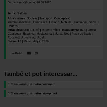
Darrera modificació
10.06.2026
Tema
Història
Altres temes
Societat
Transport
Conceptes
#metrotransversal
Curiositats
Històric
Mobilitat
Patrimoni
Servei
Usuaris
Infraestructura
Estació
Material mòbil
Institucions
TMB
Llocs
Catalunya
Espanya
Hostafrancs
Mercat Nou
Plaça de Sants
Rocafort
Universitat
Urgell
Servei
L1
Metro
Anys
2026
Twittear
També et pot interessar...
El Transversal, un metro centenari
El Transversal, un metro nonagenari