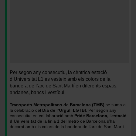
L'estació
<
d'Universitat
>L'estació
Per segon any consecutiu, la cèntrica estació
llueix
d'Universitat
d’Universitat L1 es vesteix amb els colors de la
els
llueix
bandera de l’arc de Sant Martí en diferents espais:
colors
els
andanes, bancs i vestíbul.
de
colors
la
de
Transports Metropolitans de Barcelona (TMB)
se suma a
bandera
la
la celebració del
Dia de l’Orgull LGTBI
. Per segon any
de
bandera
consecutiu,
en col·laboració amb
Pride Barcelona,
l’
estació
l'arc
de
d’Universitat
de la línia 1 del metro de Barcelona s’ha
decorat amb els colors de la bandera de l’arc de Sant Martí.
de
l'arc
sant
de