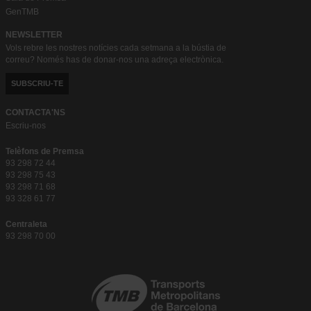
GenTMB
NEWSLETTER
Vols rebre les nostres notícies cada setmana a la bústia de
correu? Només has de donar-nos una adreça electrònica.
SUBSCRIU-TE
CONTACTA'NS
Escriu-nos
Telèfons de Premsa
93 298 72 44
93 298 75 43
93 298 71 68
93 328 61 77
Centraleta
93 298 70 00