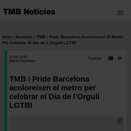
Vés
al
Toggl
contingut
Inici
Societat
TMB i Pride Barcelona Acoloreixen El Metro
Fil
Per Celebrar El Dia de L’Orgull LGTBI
d'ariadna
27.06.2025
Twittear
Marta Espinosa
TMB i Pride Barcelona
acoloreixen el metro per
celebrar el Dia de l’Orgull
LGTBI
Imatge