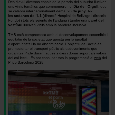
Des d'avui diversos espais de la parada del suburbà llueixen
martí
sant
uns vinils temàtics que commemoren el
Dia de l’Orgull
, que
pel
martí
se celebra internacionalment demà,
28 de juny
. Així,
Pride
pel
les
andanes de l'L1
(direcció Hospital de Bellvitge i direcció
Barcelona
Pride
Fondo) i tots els seients de l'andana i també una
paret del
2025
Barcelona
vestíbul
llueixen vinils amb la bandera inclusiva.
/
2025
Foto:
/
TMB està compromesa amb el desenvolupament sostenible i
Pep
Foto:
equitatiu de la societat que aposta per la igualtat
Herrero
Pep
d’oportunitats i la no discriminació
. L’objectiu de l’acció és
promocionar el transport públic als esdeveniments que
(TMB)
Herrero
organitza Pride durant aquests dies i donar suport als valors
(TMB)
del col·lectiu. Es pot consultar tota la programació al
web
del
Pride Barcelona 2025.
Imatge