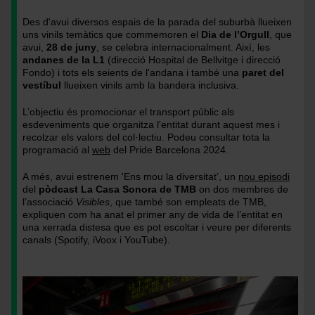
Pep
Foto:
Herrero
Pep
Des d'avui diversos espais de la parada del suburbà llueixen
(TMB)
Herrero
uns vinils temàtics que commemoren el
Dia de l’Orgull
, que
(TMB)
avui,
28 de juny
, se celebra internacionalment. Així, les
andanes de la L1
(direcció Hospital de Bellvitge i direcció
Fondo) i tots els seients de l'andana i també una
paret del
vestíbul
llueixen vinils amb la bandera inclusiva.
L’objectiu és promocionar el transport públic als
esdeveniments que organitza l'entitat durant aquest mes i
recolzar els valors del col·lectiu. Podeu consultar tota la
programació al
web
del Pride Barcelona 2024.
A més, avui estrenem 'Ens mou la diversitat’, un
nou episodi
del
pòdcast La Casa Sonora de TMB
on dos membres de
l’associació
Visibles
, que també son empleats de TMB,
expliquen com ha anat el primer any de vida de l’entitat en
una xerrada distesa que es pot escoltar i veure per diferents
canals (Spotify, iVoox i YouTube).
Imatge