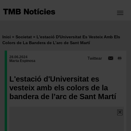
Vés
al
Toggl
contingut
Inici
Societat
L'estació D'Universitat Es Vesteix Amb Els
Fil
Colors de La Bandera de L’arc de Sant Martí
d'ariadna
28.06.2024
Twittear
Marta Espinosa
L'estació d'Universitat es
vesteix amb els colors de la
bandera de l’arc de Sant Martí
Imatge