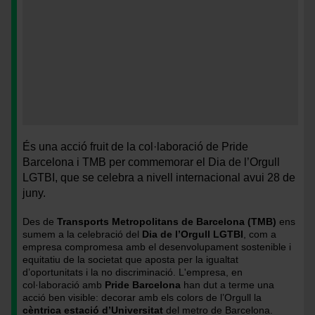
Detall
<
de
>Detall
És una acció fruit de la col·laboració de Pride
la
de
Barcelona i TMB per commemorar el Dia de l’Orgull
bandera
la
LGTBI, que se celebra a nivell internacional avui 28 de
de
bandera
juny.
l'Orgull
de
instal·lada
l'Orgull
De
s de
Transports Metropolitans de Barcelona (TMB)
ens
a
instal·lada
sumem a la celebració del
Dia de l’Orgull LGTBI
, com a
l'andana
a
empresa compromesa amb el desenvolupament sostenible i
d'Universitat
l'andana
equitatiu de la societat que aposta per la igualtat
d’oportunitats i la no discriminació.
L'empresa,
en
L1
d'Universitat
col·laboració amb
Pride Barcelona
han dut a terme una
/
L1
acció ben visible: decorar amb els colors de l’Orgull la
Foto:
/
cèntrica estació d’Universitat
del metro de Barcelona.