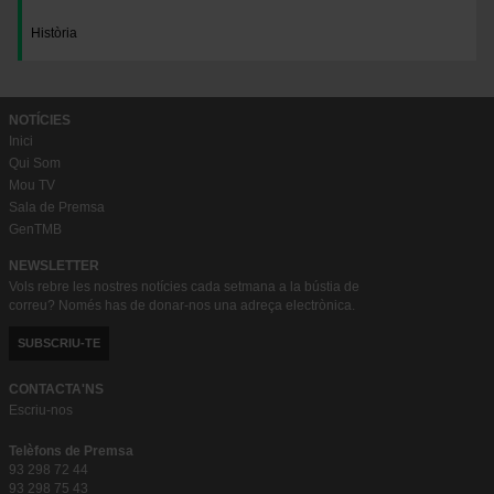
Història
NOTÍCIES
Inici
Qui Som
Mou TV
Sala de Premsa
GenTMB
NEWSLETTER
Vols rebre les nostres notícies cada setmana a la bústia de
correu? Només has de donar-nos una adreça electrònica.
SUBSCRIU-TE
CONTACTA'NS
Escriu-nos
Telèfons de Premsa
93 298 72 44
93 298 75 43