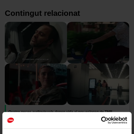
Contingut relacionat
Imatge
Quatre peces audiovisuals donen vida al nou eslogan de TMB
Societat