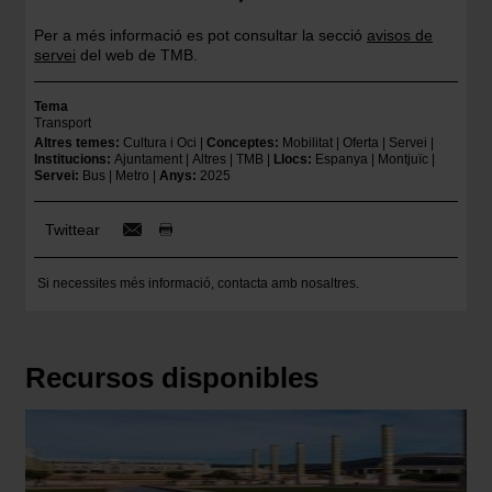
Per a més informació es pot consultar la secció
avisos de
servei
del web de TMB.
Tema
Transport
Altres temes
Cultura i Oci
Conceptes
Mobilitat
Oferta
Servei
Institucions
Ajuntament
Altres
TMB
Llocs
Espanya
Montjuïc
Servei
Bus
Metro
Anys
2025
Twittear
Si necessites més informació,
contacta amb nosaltres
.
Recursos disponibles