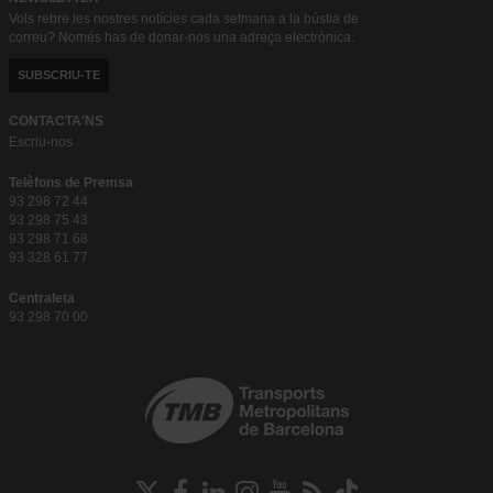
Vols rebre les nostres notícies cada setmana a la bústia de
correu? Només has de donar-nos una adreça electrònica.
SUBSCRIU-TE
CONTACTA'NS
Escriu-nos
Telèfons de Premsa
93 298 72 44
93 298 75 43
93 298 71 68
93 328 61 77
Centraleta
93 298 70 00