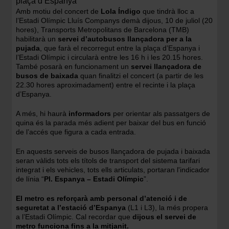
plaça d’Espanya
Amb motiu del concert de
Lola Índigo
que tindrà lloc a
l’Estadi Olímpic Lluís Companys demà dijous, 10 de juliol (20
hores), Transports Metropolitans de Barcelona (TMB)
habilitarà un
servei d’autobusos llançadora per a la
pujada
, que farà el recorregut entre la plaça d’Espanya i
l’Estadi Olímpic i circularà entre les 16 h i les 20.15 hores.
També posarà en funcionament un
servei llançadora de
busos de baixada
quan finalitzi el concert (a partir de les
22.30 hores aproximadament) entre el recinte i la plaça
d’Espanya.
A més, hi haurà
informadors
per orientar als passatgers de
quina és la parada més adient per baixar del bus en funció
de l’accés que figura a cada entrada.
En aquests serveis de busos llançadora de pujada i baixada
seran vàlids tots els títols de transport del sistema tarifari
integrat i els vehicles, tots ells articulats, portaran l'indicador
de línia “
Pl. Espanya – Estadi Olímpic
”.
El metro es reforçarà amb personal d’atenció i de
seguretat a l’estació d’Espanya
(L1 i L3), la més propera
a l’Estadi Olímpic. Cal recordar que
dijous el servei de
metro funciona fins a la mitjanit.