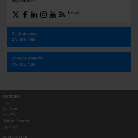
Segueix-nos!
TikTok
Kit de premsa
CA
ES
EN
Enllaços d’interès
CA
ES
EN
NOTÍCIES
Inici
Qui Som
Mou TV
Sala de Premsa
GenTMB
NEWSLETTER