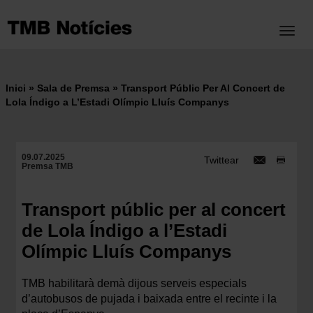
Vés
al
Toggl
contingut
Inici
Sala de Premsa
Transport Públic Per Al Concert de
Fil
Lola Índigo a L’Estadi Olímpic Lluís Companys
d'ariadna
09.07.2025
Twittear
Premsa TMB
Transport públic per al concert
de Lola Índigo a l’Estadi
Olímpic Lluís Companys
TMB habilitarà demà dijous serveis especials
d’autobusos de pujada i baixada entre el recinte i la