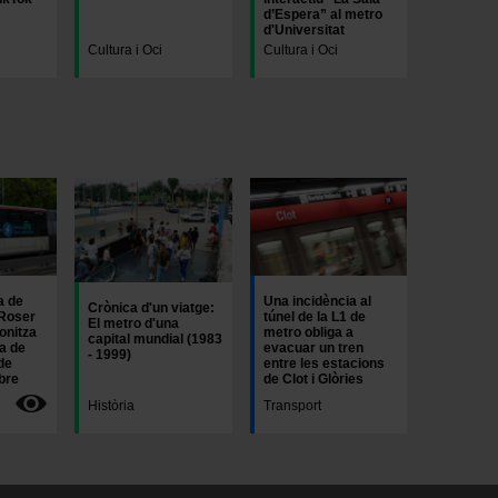
d’Espera” al metro
d'Universitat
Cultura i Oci
Cultura i Oci
Imatge
a de
Una incidència al
Crònica d'un viatge:
Roser
túnel de la L1 de
El metro d'una
onitza
metro obliga a
capital mundial (1983
a de
evacuar un tren
- 1999)
de
entre les estacions
bre
de Clot i Glòries
Història
Transport