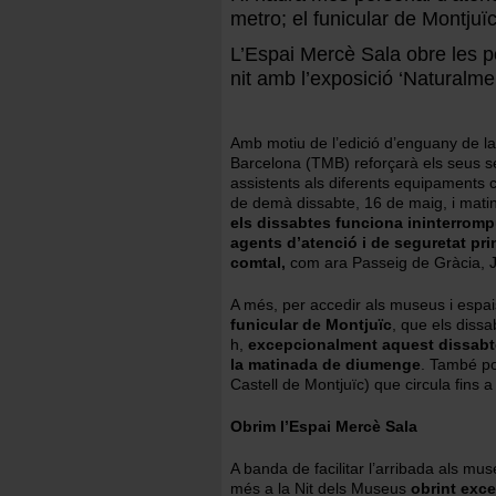
metro; el funicular de Montjuïc
L’Espai Mercè Sala obre les p
nit amb l’exposició ‘Naturalme
Amb motiu de l’edició d’enguany de l
Barcelona (TMB) reforçarà els seus ser
assistents als diferents equipaments c
de demà dissabte, 16 de maig, i mat
els dissabtes funciona ininterromp
agents d’atenció i de seguretat pri
comtal,
com ara Passeig de Gràcia, 
A més, per accedir als museus i espais
funicular de Montjuïc
, que els dissa
h,
excepcionalment aquest dissabte 
la matinada de diumenge
. També p
Castell de Montjuïc) que circula fins a
Obrim l’Espai Mercè Sala
A banda de facilitar l’arribada als m
més a la Nit dels Museus
obrint exc