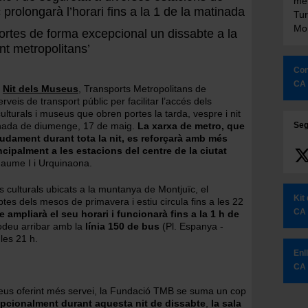
met
 prolongarà l’horari fins a la 1 de la matinada
Tur
Mon
ortes de forma excepcional un dissabte a la
nt metropolitans’
Con
CA
a
Nit dels Museus
, Transports Metropolitans de
veis de transport públic per facilitar l’accés dels
ulturals i museus que obren portes la tarda, vespre i nit
inada de diumenge, 17 de maig.
La xarxa de metro, que
Seg
udament durant tota la nit, es reforçarà amb més
ncipalment a les estacions del centre de la ciutat
Jaume I i Urquinaona.
 culturals ubicats a la muntanya de Montjuïc, el
Kit
btes dels mesos de primavera i estiu circula fins a les 22
CA
ampliarà el seu horari i funcionarà fins a la 1 h de
odeu arribar amb la
línia 150 de bus
(Pl. Espanya -
 les 21 h.
Enl
CA
useus oferint més servei, la Fundació TMB se suma un cop
epcionalment durant aquesta nit de dissabte
,
la sala