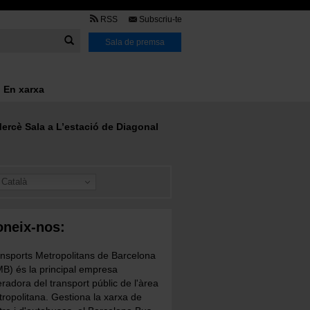
TMB
RSS
Subscriu-te
Link
Sala de premsa
En xarxa
ercè Sala a L’estació de Diagonal
Català
neix-nos:
nsports Metropolitans de Barcelona
B) és la principal empresa
radora del transport públic de l'àrea
ropolitana. Gestiona la xarxa de