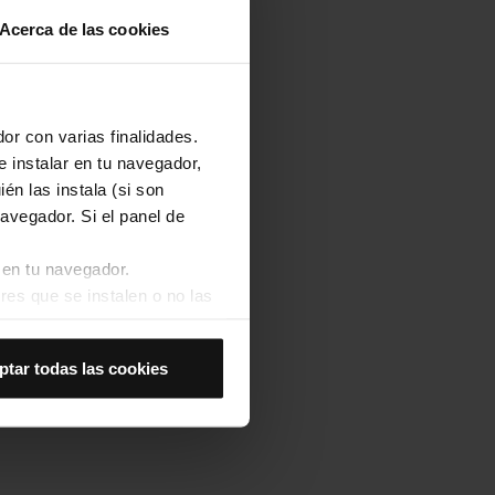
Acerca de las cookies
or con varias finalidades.
e instalar en tu navegador,
én las instala (si son
avegador. Si el panel de
 en tu navegador.
res que se instalen o no las
Así se instalarán solo las
ptar todas las cookies
las cookies de
joran tu experiencia de
 no las aceptas, no puedes