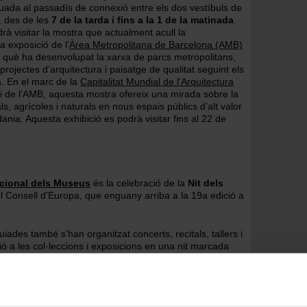
ituada al passadís de connexió entre els dos vestíbuls de
, des de les
7 de la tarda i fins a la 1 de la matinada
.
rà visitar la mostra que actualment acull la
a exposició de l’
Àrea Metropolitana de Barcelona (AMB)
mb què ha desenvolupat la xarxa de parcs metropolitans,
rojectes d’arquitectura i paisatge de qualitat seguint els
. En el marc de la
Capitalitat Mundial de l'Arquitectura
ri de l’AMB, aquesta mostra ofereix una mirada sobre la
ls, agrícoles i naturals en nous espais públics d’alt valor
dania. Aquesta exhibició es podrà visitar fins al 22 de
acional dels Museus
és la celebració de la
Nit dels
l Consell d'Europa, que enguany arriba a la 19a edició a
uiades també s’han organitzat concerts, recitals, tallers i
 a les col·leccions i exposicions en una nit marcada
culturals i per aniversaris, com el del Monestir de
laboren 94 equipaments
de vuit ciutats de l’àrea
let, Badalona, Cornellà de Llobregat, Esplugues de
t Joan Despí i Santa Coloma de Gramenet.