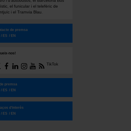
ro i d'autobusos, el Barcelona Bus
ístic, el funicular i el telefèric de
tjuïc i el Tramvia Blau.
tacte de premsa
ES
EN
ueix-nos!
TikTok
 de premsa
ES
EN
laços d’interès
ES
EN