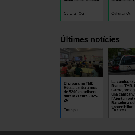
Cultura i Oci
Cultura i Oci
Últimes notícies
Imatge
La conductor
El programa TMB
Bus de TMB, 
Educa arriba a més
Caroz, protag
de 5200 estudiants
una campany
durant el curs 2025-
l'Ajuntament 
26
Barcelona so
sostenibilitat
Transport
En xarxa