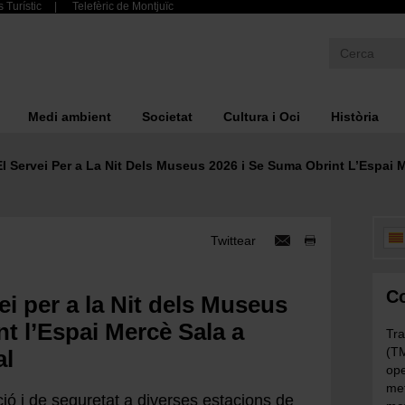
 Turístic
Telefèric de Montjuïc
Medi ambient
Societat
Cultura i Oci
Història
 Servei Per a La Nit Dels Museus 2026 i Se Suma Obrint L’Espai M
Twittear
Co
ei per a la Nit dels Museus
nt l’Espai Mercè Sala a
Tra
(TM
al
ope
met
ió i de seguretat a diverses estacions de