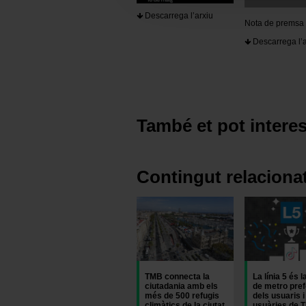
En cualquier momento de la n
Descarrega l’arxiu
“Gestor de cookies”, que enco
Nota de premsa
Descarrega l’a
També et pot interes
Contingut relaciona
Imatge
Imatge
TMB connecta la
La línia 5 és la
ciutadania amb els
de metro pref
més de 500 refugis
dels usuaris i
climàtics de la ciutat
usuàries de T