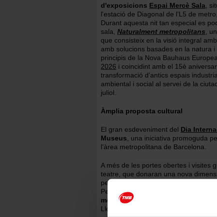
d'exposicions
Espai Mercè Sala
, s
l'estació de Diagonal de l’L5 de metro
Durant aquesta nit tan especial es pod
sala,
Naturalment metropolitans
, un
que consisteix en la visió integral a
amb solucions basades en la natura i p
principis de la Nova Bauhaus Europea
2026
i coincidint amb el 15è aniversa
transformació d’antics espais industria
ambiental i social al servei de la ciuta
juliol.
Àmplia proposta cultural
El gran esdeveniment del
Dia Intern
Museus
, una iniciativa promoguda pe
l’àrea metropolitana de Barcelona.
A més de les portes obertes i visites g
teatre, que donaran una nova dimensió
per la renovació d’alguns equipaments 
Pedralbes. En
aquesta edició
hi col·
metropolitana
: Barcelona, l’Hospita
Llobregat, Sant Adrià de Besòs, San