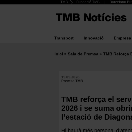
Header
TMB
Fundació TMB
Barcelona Bus
Vés
al
Top
contingut
menu
Transport
Innovació
Empresa
Main
navigation
Inici
Sala de Premsa
TMB Reforça El
Fil
d'ariadna
15.05.2026
Premsa TMB
TMB reforça el serv
2026 i se suma obri
l’estació de Diagon
Hi haurà més personal d’atenc