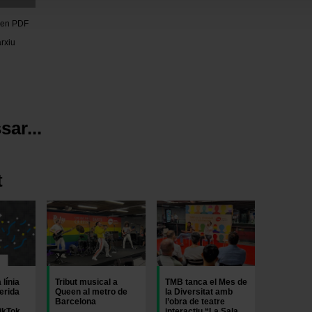
avegación en esta web, podrás modificar tu selección de cooki
ntrarás en el menú de la parte inferior de la web.
 en PDF
rxiu
sar...
t
Imatge
Imatge
 línia
Tribut musical a
TMB tanca el Mes de
erida
Queen al metro de
la Diversitat amb
Barcelona
l’obra de teatre
ikTok
interactiu “La Sala