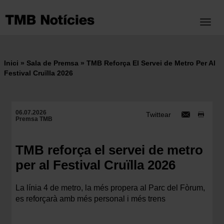
Vés
al
Toggl
contingut
Inici
Sala de Premsa
TMB Reforça El Servei de Metro Per Al
Fil
Festival Cruïlla 2026
d'ariadna
06.07.2026
Twittear
Premsa TMB
TMB reforça el servei de metro
per al Festival Cruïlla 2026
La línia 4 de metro, la més propera al Parc del Fòrum,
es reforçarà amb més personal i més trens