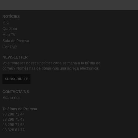
NOTÍCIES
Inici
Qui Som
Mou TV
Sala de Premsa
GenTMB
NEWSLETTER
Vols rebre les nostres notícies cada setmana a la bústia de
correu? Només has de donar-nos una adreça electrònica.
SUBSCRIU-TE
CONTACTA'NS
Escriu-nos
Telèfons de Premsa
93 298 72 44
93 298 75 43
93 298 71 68
93 328 61 77