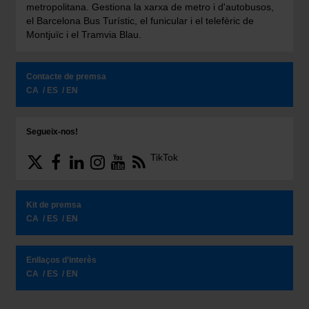
metropolitana. Gestiona la xarxa de metro i d'autobusos,
el Barcelona Bus Turístic, el funicular i el telefèric de
Montjuïc i el Tramvia Blau.
Contacte de premsa
CA
ES
EN
Segueix-nos!
TikTok
Kit de premsa
CA
ES
EN
Enllaços d’interès
CA
ES
EN