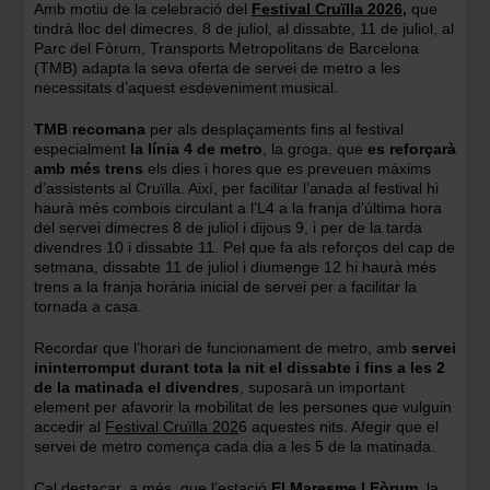
Amb motiu de la celebració del
Festival Cruïlla 2026
,
que
tindrà lloc del dimecres, 8 de juliol, al dissabte, 11 de juliol, al
Parc del Fòrum, Transports Metropolitans de Barcelona
(TMB) adapta la seva oferta de servei de metro a les
necessitats d’aquest esdeveniment musical.
TMB recomana
per als desplaçaments fins al festival
especialment
la línia 4 de metro
, la groga, que
es reforçarà
amb més trens
els dies i hores que es preveuen màxims
d’assistents al Cruïlla. Així, per facilitar l’anada al festival hi
haurà més combois circulant a l’L4 a la franja d’última hora
del servei dimecres 8 de juliol i dijous 9, i per de la tarda
divendres 10 i dissabte 11. Pel que fa als reforços del cap de
setmana, dissabte 11 de juliol i diumenge 12 hi haurà més
trens a la franja horària inicial de servei per a facilitar la
tornada a casa.
Recordar que l’horari de funcionament de metro, amb
servei
ininterromput durant tota la nit el dissabte i
fins a les 2
de la matinada el divendres
, suposarà un important
element per afavorir la mobilitat de les persones que vulguin
accedir al
Festival Cruïlla 202
6 aquestes nits. Afegir que el
servei de metro comença cada dia a les 5 de la matinada.
Cal destacar, a més, que l’estació
El Maresme | Fòrum
, la