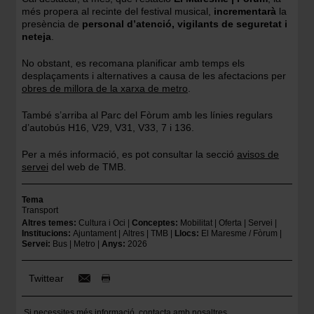
més propera al recinte del festival musical,
incrementarà
la
presència de
personal d’atenció, vigilants de seguretat i
neteja
.
No obstant, es recomana planificar amb temps els
desplaçaments i alternatives a causa de les afectacions per
obres de millora de la xarxa de metro
.
També s’arriba al Parc del Fòrum amb les línies regulars
d’autobús H16, V29, V31, V33, 7 i 136.
Per a més informació, es pot consultar la secció
avisos de
servei
del web de TMB.
Tema
Transport
Altres temes
Cultura i Oci
Conceptes
Mobilitat
Oferta
Servei
Institucions
Ajuntament
Altres
TMB
Llocs
El Maresme / Fòrum
Servei
Bus
Metro
Anys
2026
Twittear
Si necessites més informació,
contacta amb nosaltres
.