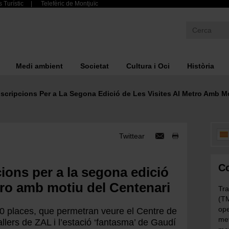
 Turístic
Telefèric de Montjuïc
Medi ambient
Societat
Cultura i Oci
Història
scripcions Per a La Segona Edició de Les Visites Al Metro Amb Mo
Twittear
Co
cions per a la segona edició
etro amb motiu del Centenari
Tra
(TM
ope
0 places, que permetran veure el Centre de
met
llers de ZAL i l’estació ‘fantasma’ de Gaudí