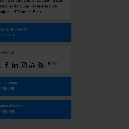
ro i d'autobusos, el Barcelona Bus
ístic, el funicular i el telefèric de
tjuïc i el Tramvia Blau.
tacte de premsa
ES
EN
ueix-nos!
TikTok
 de premsa
ES
EN
laços d’interès
ES
EN