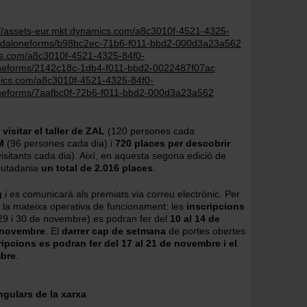
://assets-eur.mkt.dynamics.com/a8c3010f-4521-4325-
andaloneforms/b98bc2ec-71b6-f011-bbd2-000d3a23a562
ics.com/a8c3010f-4521-4325-84f0-
oneforms/2142c18c-1db4-f011-bbd2-0022487f07ac
amics.com/a8c3010f-4521-4325-84f0-
oneforms/7aafbc0f-72b6-f011-bbd2-000d3a23a562
visitar el taller de ZAL
(120 persones cada
M
(96 persones cada dia) i
720 places per descobrir
isitants cada dia). Així, en aquesta segona edició de
ciutadania
un total de 2.016 places
.
g
i es comunicarà als premiats via correu electrònic. Per
 la mateixa operativa de funcionament: les
inscripcions
29 i 30 de novembre) es podran fer del
10 al 14 de
e novembre
. El
darrer cap de setmana
de portes obertes
ripcions es podran fer del 17 al 21 de novembre i el
mbre
.
ngulars de la xarxa