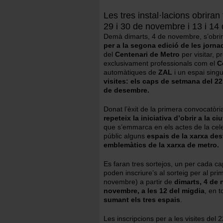
Les tres instal·lacions obrira
29 i 30 de novembre i 13 i 
Demà dimarts, 4 de novembre, s’obrira
per a la segona edició de les jorn
del
Centenari de Metro
per visitar, 
exclusivament professionals com el
C
automàtiques de
ZAL
i un espai singu
visites: els caps de setmana del 22 
de desembre.
Donat l’èxit de la primera convocatòri
repeteix la iniciativa d’obrir a la ci
que s’emmarca en els actes de la cele
públic alguns
espais de la xarxa des
emblemàtics de la xarxa de metro.
Es faran tres sortejos, un per cada ca
poden inscriure’s al sorteig per al pr
novembre) a partir de
dimarts, 4 de 
novembre, a les 12 del migdia
, en t
sumant els tres espais
.
Les inscripcions per a les visites del 