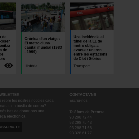
Imatge
a de
Una incidència al
Crònica d'un viatge:
Roser
túnel de la L1 de
El metro d'una
onitza
metro obliga a
capital mundial (1983
a de
evacuar un tren
- 1999)
de
entre les estacions
bre
de Clot i Glòries
Història
Transport
WSLETTER
CONTACTA'NS
s rebre les nostres notícies cada
Escriu-nos
mana a la bústia de correu?
és has de donar-nos una
Telèfons de Premsa
eça electrònica.
93 298 72 44
93 298 75 43
UBSCRIU-TE
93 298 71 68
93 328 61 77