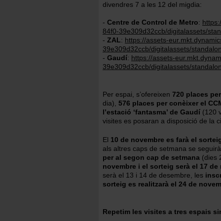
divendres 7 a les 12 del migdia:
-
Centre de Control de Metro
:
https
84f0-39e309d32ccb/digitalassets/st
-
ZAL
:
https://assets-eur.mkt.dynam
39e309d32ccb/digitalassets/standal
-
Gaudí
:
https://assets-eur.mkt.dyn
39e309d32ccb/digitalassets/standal
Per espai, s’ofereixen
720 places per 
dia),
576 places per conèixer el CC
l’estació ‘fantasma’ de Gaudí
(120 v
visites es posaran a disposició de la 
El
10 de novembre es farà el sortei
als altres caps de setmana se seguirà
per al segon cap de setmana
(dies 
novembre i el sorteig serà el 17 d
serà el 13 i 14 de desembre, les
insc
sorteig es realitzarà el 24 de nove
Repetim les visites a tres espais si