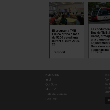
Imatge
La conductor
El programa TMB
Bus de TMB, 
Educa arriba a més
Caroz, protag
de 5200 estudiants
una campany
durant el curs 2025-
l'Ajuntament 
26
Barcelona so
sostenibilitat
Transport
En xarxa
NOTÍCIES
NE
Inici
Vol
set
Qui Som
Nom
Mou TV
adr
Sala de Premsa
GenTMB
S