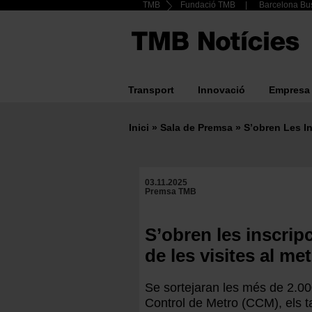
Header
TMB
Fundació TMB
Barcelona Bus
Vés
al
Top
contingut
menu
Transport
Innovació
Empresa
Main
navigation
Inici
Sala de Premsa
S’obren Les In
Fil
d'ariadna
03.11.2025
Premsa TMB
S’obren les inscrip
de les visites al m
Se sortejaran les més de 2.00
Control de Metro (CCM), els ta