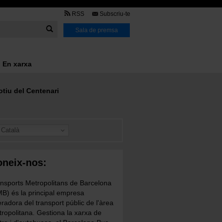
TMB
RSS
Subscriu-te
Link
Sala de premsa
En xarxa
tiu del Centenari
Català
neix-nos:
nsports Metropolitans de Barcelona
B) és la principal empresa
radora del transport públic de l'àrea
ropolitana. Gestiona la xarxa de