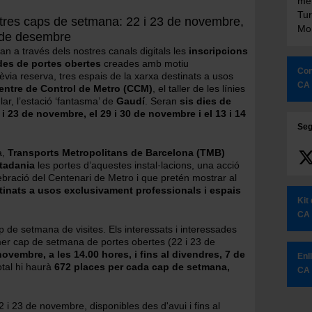
met
Tur
n tres caps de setmana: 22 i 23 de novembre,
Mon
14 de desembre
n a través dels nostres canals digitals les
inscripcions
ades de portes obertes
creades amb motiu
Con
prèvia reserva, tres espais de la xarxa destinats a usos
CA
entre de Control de Metro (CCM)
, el taller de les línies
lar, l’estació ‘fantasma’ de
Gaudí
. Seran
sis dies de
i 23 de novembre, el 29 i 30 de novembre i el 13 i 14
Seg
a,
Transports Metropolitans de Barcelona (TMB)
utadania
les portes d’aquestes instal·lacions, una acció
bració del Centenari de Metro i que pretén mostrar al
tinats a usos exclusivament professionals i espais
Kit
CA
p de setmana de visites. Els interessats i interessades
imer cap de setmana de portes obertes (22 i 23 de
novembre, a les 14.00 hores, i fins al divendres, 7 de
Enl
otal hi haurà
672 places per cada cap de setmana,
CA
22 i 23 de novembre, disponibles des d'avui i fins al