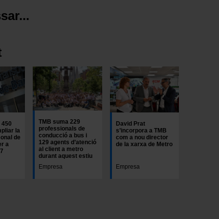
sar...
t
TMB suma 229
 450
David Prat
professionals de
pliar la
s’incorpora a TMB
conducció a bus i
onal de
com a nou director
129 agents d’atenció
er a
de la xarxa de Metro
al client a metro
27
durant aquest estiu
Empresa
Empresa