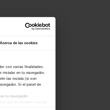
Acerca de las cookies
or con varias finalidades.
e instalar en tu navegador,
én las instala (si son
avegador. Si el panel de
 en tu navegador.
res que se instalen o no las