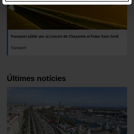
Las cookies necesarias son imprescindibles para el funcionamiento de la web y, por
tanto, si no las aceptas, no puedes empezar a navegar. Solo puedes consultar
nuestra
Política de cookies
.
En cualquier momento de la navegación en esta web, podrás modificar tu selección de
cookies seleccionando la opción “Gestor de cookies”, que encontrarás en el menú de la
parte inferior de la web.
Transport públic per al concert de Chayanne al Palau Sant Jordi
Transport
Últimes notícies
Imatge