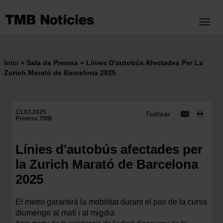
Vés
al
Toggl
contingut
Inici
Sala de Premsa
Línies D'autobús Afectades Per La
Fil
Zurich Marató de Barcelona 2025
d'ariadna
13.03.2025
Twittear
Premsa TMB
Línies d'autobús afectades per
la Zurich Marató de Barcelona
2025
El metro garantirà la mobilitat durant el pas de la cursa
diumenge al matí i al migdia