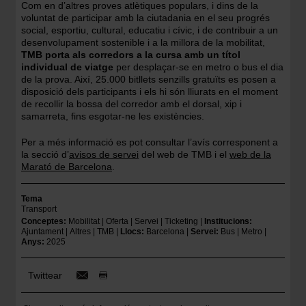
Com en d’altres proves atlètiques populars, i dins de la
voluntat de participar amb la ciutadania en el seu progrés
social, esportiu, cultural, educatiu i cívic, i de contribuir a un
desenvolupament sostenible i a la millora de la mobilitat,
TMB porta als corredors a la cursa amb un títol
individual de viatge
per desplaçar-se en metro o bus el dia
de la prova. Així, 25.000 bitllets senzills gratuïts es posen a
disposició dels participants i els hi són lliurats en el moment
de recollir la bossa del corredor amb el dorsal, xip i
samarreta, fins esgotar-ne les existències.
Per a més informació es pot consultar l’avís corresponent a
la secció d’
avisos de servei
del web de TMB i el
web de la
Marató de Barcelona
.
Tema
Transport
Conceptes
Mobilitat
Oferta
Servei
Ticketing
Institucions
Ajuntament
Altres
TMB
Llocs
Barcelona
Servei
Bus
Metro
Anys
2025
Twittear