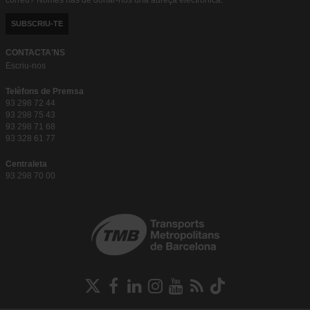
SUBSCRIU-TE
CONTACTA'NS
Escriu-nos
Telèfons de Premsa
93 298 72 44
93 298 75 43
93 298 71 68
93 328 61 77
Centraleta
93 298 70 00
Xarxes