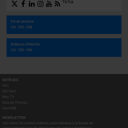
TikTok
Kit de premsa
CA
ES
EN
Enllaços d’interès
CA
ES
EN
NOTÍCIES
Inici
Qui Som
Mou TV
Sala de Premsa
GenTMB
NEWSLETTER
Vols rebre les nostres notícies cada setmana a la bústia de
correu? Només has de donar-nos una adreça electrònica.