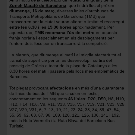
Amb motiu de la celebració de l’edició d’enguany de la
Zurich Marató de Barcelona
, que tindrà lloc el pròxim
diumenge, 16 de març
, diverses línies d’autobusos de
Transports Metropolitans de Barcelona (TMB) que
transcorren per la ciutat veuran alterat o limitat el recorregut
entre les 6.30 i les 15.30 hores
aproximadament. Per
aquesta raó,
TMB recomana l’ús del metro
en aquesta
franja horària i especialment en els desplaçaments per
l’entorn dels llocs per on transcorrerà la competició.
La Marató, que diumenge al matí i al migdia afectarà tot el
trànsit de superfície per on es desenvolupi, sortirà del
passeig de Gràcia a tocar de la plaça de Catalunya a les
8.30 hores del matí i passarà pels llocs més emblemàtics de
Barcelona.
Tot plegat provocarà
afectacions
en més d’una quarantena
de línies de bus de TMB que circulen en festiu,
concretament en les següents
46 línies
: D20, D50, H8, H10,
H12, H14, H16, V9, V11, V13, V15, V17, V19, V21, V23, V25,
V27, V29, V31, 6, 7, 13, 19, 21, 22, 24, 33, 34, 39, 47, 54,
55, 59, 62, 63, 67, 96, 109, 120, 121, 126, 136, 141 i 192,
més la Ruta Vermella i la Ruta Blava del Barcelona Bus
Turístic.