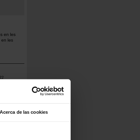
s en les
 en les
22
Acerca de las cookies