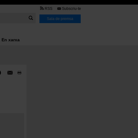
TMB
RSS
Subscriu-te
Link
Sala de premsa
En xarxa