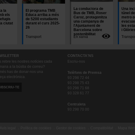
La conductora de
Una inc
a la
El programa TMB
Bus de TMB, Roser
túnel de
mb els
Educa arriba a més
Caroz, protagonitza
metro o
efugis
de 5200 estudiants
una campanya de
evacuar
la ciutat
durant el curs 2025-
l'Ajuntament de
les est
26
Barcelona sobre
i Glòrie
sostenibilitat
Transport
En xarxa
Transpo
WSLETTER
CONTACTA'NS
s rebre les nostres notícies cada
Escriu-nos
mana a la bústia de correu?
és has de donar-nos una
Telèfons de Premsa
eça electrònica.
93 298 72 44
93 298 75 43
UBSCRIU-TE
93 298 71 68
93 328 61 77
Centraleta
93 298 70 00
Avís legal
Política de cookies
Gestor de cookies
Compatibilitat
Mapa We