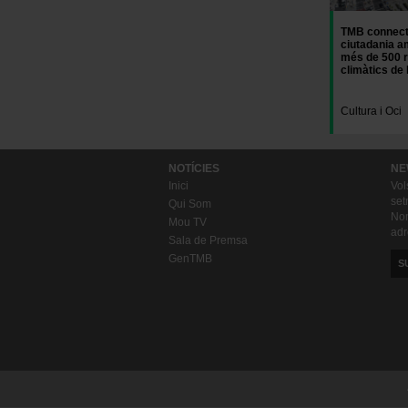
TMB connect
ciutadania a
més de 500 r
climàtics de 
Cultura i Oci
NOTÍCIES
NE
Inici
Vol
set
Qui Som
Nom
Mou TV
adr
Sala de Premsa
GenTMB
S
Enllaços