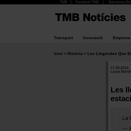
Header
TMB
Fundació TMB
Barcelona Bus
Vés
al
Top
contingut
menu
Transport
Innovació
Empresa
Main
navigation
Inici
Història
Les Llegendes Que En
Fil
17.08.2022
d'ariadna
Laura Martí
Les l
estac
La 
— X