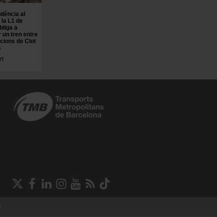
idència al
 la L1 de
bliga a
 un tren entre
acions de Clot
s
rt
Xarxes
Socials
b