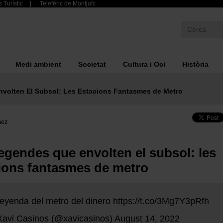
 Turístic
Telefèric de Montjuïc
Medi ambient
Societat
Cultura i Oci
Història
volten El Subsol: Les Estacions Fantasmes de Metro
nez
legendes que envolten el subsol: les
ions fantasmes de metro
leyenda del metro del dinero
https://t.co/3Mg7Y3pRfh
avi Casinos (@xavicasinos)
August 14, 2022