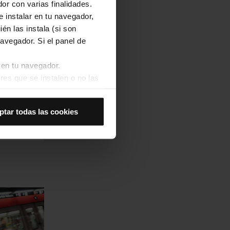
or con varias finalidades.
e instalar en tu navegador,
én las instala (si son
avegador. Si el panel de
 en tu navegador.
res que se instalen o no las
nari del
ransversal en
s
Así se instalarán solo las
ptar todas las cookies
las cookies de
joran tu experiencia de
 no las aceptas, no puedes
es seleccionando la opción