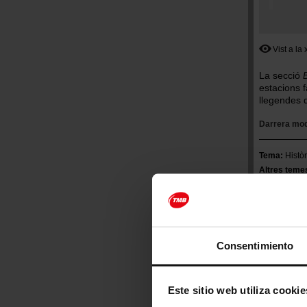
Vist a la
La secció
estacions f
llegendes 
Darrera mod
Tema
Històr
Altres teme
Consentimiento
També e
Este sitio web utiliza cookie