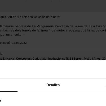
 xarxa
Article "La estación fantasma del dinero"
Barcelona Secreta
de La Vanguardia s'endinsa de la mà de Xavi Casino
antasmes dels túnels de la línea 4 de metro i repassa què hi ha de cert
que les envolten.
ificació
17.08.2022
ia
s
En xarxa
Conceptes
Curiositats
Institucions
TMB
Servei
Metro
Anys
20
Detalles
t pot interessar...
s