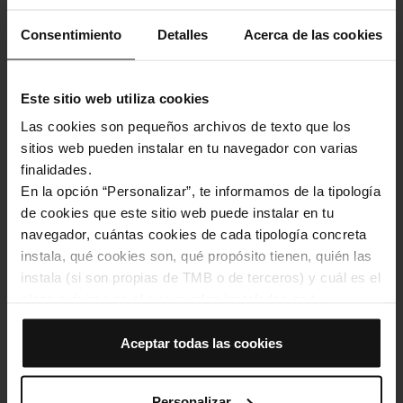
Societat
Consentimiento
Detalles
Acerca de las cookies
Imatge
Este sitio web utiliza cookies
Las cookies son pequeños archivos de texto que los
sitios web pueden instalar en tu navegador con varias
finalidades.
En la opción “Personalizar”, te informamos de la tipología
de cookies que este sitio web puede instalar en tu
navegador, cuántas cookies de cada tipología concreta
instala, qué cookies son, qué propósito tienen, quién las
instala (si son propias de TMB o de terceros) y cuál es el
plazo máximo en el que quedan instaladas en tu
navegador. Si el panel de cookies muestra (0), significa
Betevé destaca el valor de la nova guia de Lectura Fàcil de TMB per
guanyar autonomia al metro
que no instala ninguna cookie de esta tipología.
Aceptar todas las cookies
Si eliges la opción “Aceptar todas las cookies”, permites
Societat
que todas estas cookies se instalen en tu navegador.
Personalizar