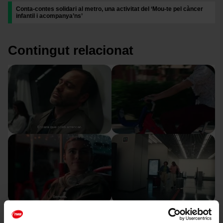
Conta-contes solidari al metro, una activitat del ‘Mou-te pel càncer
infantil i acompanya’ns’
Contingut relacionat
Imatge
Quatre peces audiovisuals donen vida al nou eslogan de TMB