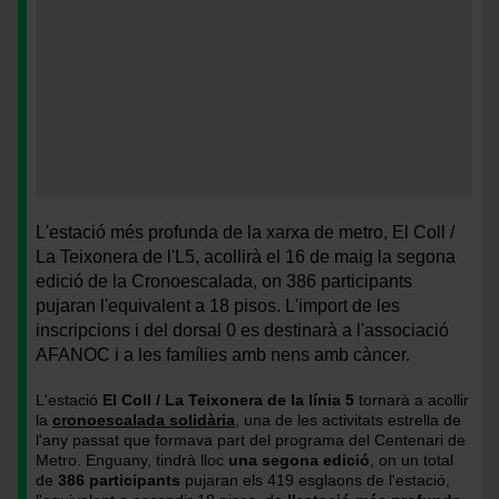
Primera
<
cronoescalada
>Primera
L'estació més profunda de la xarxa de metro, El Coll /
solidària
cronoescalada
La Teixonera de l'L5, acollirà el 16 de maig la segona
al
solidària
edició de la Cronoescalada, on 386 participants
metro
al
pujaran l'equivalent a 18 pisos. L'import de les
de
metro
inscripcions i del dorsal 0 es destinarà a l'associació
Barcelona
de
AFANOC i a les famílies amb nens amb càncer.
/
Barcelona
Foto:
/
L'estació
El Coll / La Teixonera
de la línia 5
tornarà a acollir
Pep
Foto:
la
cronoescalada solidària
, una de les activitats estrella de
Herrero
Pep
l'any passat que formava part del programa
del Centenari de
(TMB)
Herrero
Metro. Enguany, tindrà lloc
una segona edició
, on un total
(TMB)
de
386 participants
pujaran els 419 esglaons de l'estació,