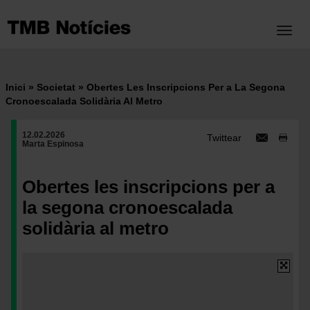
Vés
al
Toggl
contingut
Inici
Societat
Obertes Les Inscripcions Per a La Segona
Fil
Cronoescalada Solidària Al Metro
d'ariadna
12.02.2026
Twittear
Marta Espinosa
Obertes les inscripcions per a
la segona cronoescalada
solidària al metro
Imatge