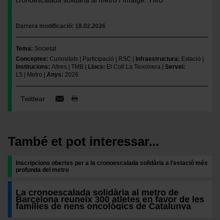
cronoescalada solidària al metro / Imatge: TMB
Darrera modificació
18.02.2026
Tema
Societat
Conceptes
Curiositats
Participació
RSC
Infraestructura
Estació
Institucions
Altres
TMB
Llocs
El Coll La Teixonera
Servei
L5
Metro
Anys
2026
Twittear
També et pot interessar...
Inscripcions obertes per a la cronoescalada solidària a l'estació més
profunda del metro
La cronoescalada solidària al metro de
Barcelona reuneix 300 atletes en favor de les
famílies de nens oncològics de Catalunya