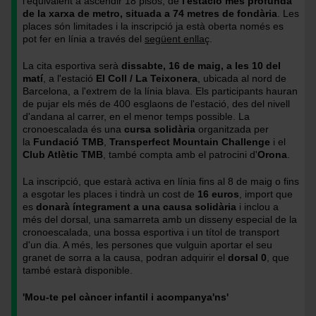
l'equivalent a ascendir 18 pisos, de
l'estació més profunda
de la xarxa de metro, situada a 74 metres de fondària
. Les
places són limitades i la inscripció ja està oberta només es
pot fer en línia a través del
següent enllaç
.
La cita esportiva serà
dissabte, 16 de maig, a les 10 del
matí
, a l'estació
El Coll / La Teixonera
, ubicada al nord de
Barcelona, a l'extrem de la línia blava. Els participants hauran
de pujar els més de 400 esglaons de l'estació, des del nivell
d'andana al carrer, en el menor temps possible. La
cronoescalada és una
cursa solidària
organitzada per
la
Fundació TMB
,
Transperfect Mountain Challenge
i el
Club Atlètic TMB
, també compta amb el patrocini d'
Orona
.
La inscripció, que estarà activa en línia fins al 8 de maig o fins
a esgotar les places i tindrà un cost de
16 euros
, import que
es
donarà íntegrament a una causa solidària
i inclou a
més del dorsal, una samarreta amb un disseny especial de la
cronoescalada, una bossa esportiva i un títol de transport
d'un dia. A més, les persones que vulguin aportar el seu
granet de sorra a la causa, podran adquirir el
dorsal 0
, que
també estarà disponible.
'Mou-te pel càncer infantil i acompanya'ns'