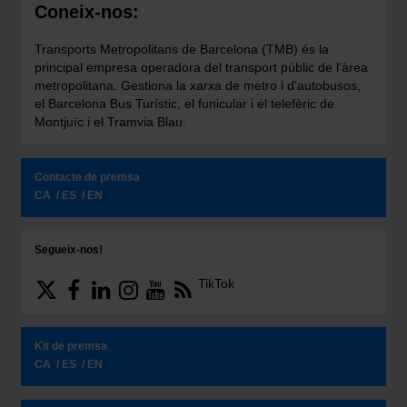
Coneix-nos:
Transports Metropolitans de Barcelona (TMB) és la
principal empresa operadora del transport públic de l'àrea
metropolitana. Gestiona la xarxa de metro i d'autobusos,
el Barcelona Bus Turístic, el funicular i el telefèric de
Montjuïc i el Tramvia Blau.
Contacte de premsa
CA
ES
EN
Segueix-nos!
TikTok
Kit de premsa
CA
ES
EN