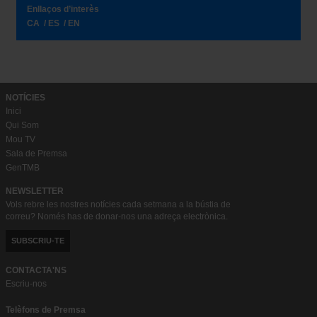
Enllaços d’interès
CA
ES
EN
NOTÍCIES
Inici
Qui Som
Mou TV
Sala de Premsa
GenTMB
NEWSLETTER
Vols rebre les nostres notícies cada setmana a la bústia de
correu? Només has de donar-nos una adreça electrònica.
SUBSCRIU-TE
CONTACTA'NS
Escriu-nos
Telèfons de Premsa