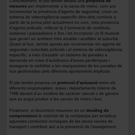
Concretament, el pla també detalla una
proposta de
mesures
per implementar a la xarxa de metro, com ara
incrementar la presència d’agents de seguretat, crear un
sistema de videovigilància específic dins dels combois a
partir de la prova pilot actualment en curs, més presència
d’agents policials, millorar la il·luminació de vestíbuls,
andanes i passadissos o fins i tot incorporar un fil musical
que generi un ambient més amable i acollidor al suburbà.
Quant al bus, també aposta per incrementar els agents de
seguretat i autoritats policials i el sistema de videovigilància
específic; a més d’establir un sistema de parades a
demanda en rutes d’autobusos d’àrees perifèriques i
assegurar la visibilitat a les marquesines de les parades de
bus gestionades pels diferents ajuntaments implicats.
El pla també proposa un
protocol d’actuació
entre els
diferents responsables, àrees i departaments interns de
TMB davant d’un incident de caràcter sexual o de gènere
que es pugui produir a les xarxes de metro i bus.
Finalment, el document resumeix en un
decàleg de
compromisos
la voluntat de la companyia per erradicar
aquestes conductes incíviques de les seves xarxes de
transport i contribuir així a la prevenció de l’assetjament: