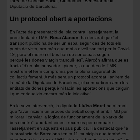
l'àrea de Cohesió Social, Ciutadania i Benestar de la
Diputació de Barcelona.
Un protocol obert a aportacions
En l’acte de presentació del pla contra l’assetjament, la
presidenta de TMB,
Rosa Alarcón
, ha declarat que “el
transport públic ha de ser un espai segur des de tots els
punts de vista, ara més que mai a nivell sanitari per la Covid-
19, però el metro i el bus han de ser espais segurs
perquè les dones viatgin tranquil·les”. Alarcón afirma que es
tracta “d’un pla innovador i pioner, ja que des de TMB
mostrem el ferm compromís per la plena seguretat del
col·lectiu femení. A més serà un protocol acordat i anirem de
la mà de la Diputació de Barcelona, el compartirem amb les
entitats de dones perquè hi facin les aportacions que calguin
i que enriqueixin encara més la iniciativa”.
En la seva intervenció, la diputada
Lluïsa Moret
ha afirmat
que “avui iniciem un procés de treball conjunt amb TMB per
millorar i canviar la lògica de funcionament de la xarxa de
bus i metro", aportant eines i recursos per combatre
l’assetjament en aquests espais públics. Ha destacat que “a
la província de Barcelona tenim 11 municipis que també es
beneficien de la xarxa TMB, als quals també ens dirigim”, en