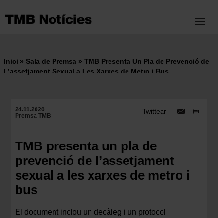
Vés
al
Toggl
contingut
Inici
Sala de Premsa
TMB Presenta Un Pla de Prevenció de
Fil
L’assetjament Sexual a Les Xarxes de Metro i Bus
d'ariadna
24.11.2020
Twittear
Premsa TMB
TMB presenta un pla de
prevenció de l’assetjament
sexual a les xarxes de metro i
bus
El document inclou un decàleg i un protocol