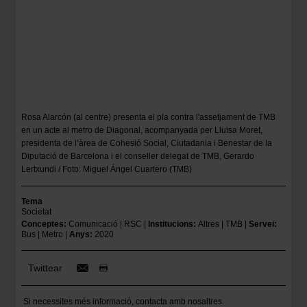
Rosa Alarcón (al centre) presenta el pla contra l'assetjament de TMB
en un acte al metro de Diagonal, acompanyada per Lluïsa Moret,
presidenta de l’àrea de Cohesió Social, Ciutadania i Benestar de la
Diputació de Barcelona i el conseller delegat de TMB, Gerardo
Lertxundi / Foto: Miguel Ángel Cuartero (TMB)
Tema
Societat
Conceptes
Comunicació
RSC
Institucions
Altres
TMB
Servei
Bus
Metro
Anys
2020
Twittear
Si necessites més informació,
contacta amb nosaltres
.