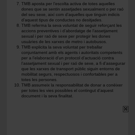
TMB aposta per l’escolta activa de totes aquelles
dones que se sentin assetjades sexualment o per raó
del seu sexe, així com d’aquelles que tinguin indicis
d’aquest tipus de conductes no desitjades.
TMB referma la seva voluntat de seguir reforçant les
accions preventives i d’abordatge de l’assetjament
sexual i per raó de sexe per protegir les dones
usuàries de les xarxes de metro i autobusos.
TMB explicita la seva voluntat per treballar
conjuntament amb els agents i autoritats competents
per a l’elaboració d’un protocol d’actuació contra
l’assetjament sexual i per raó de sexe, a fi d’assegurar
que les xarxes de transport públic siguin entorns de
mobilitat segurs, respectuosos i confortables per a
totes les persones.
TMB assumeix la responsabilitat de donar a conèixer
per totes les vies possibles el contingut d’aquest
document i la seva finalitat.
Imatge