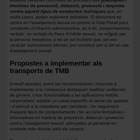
establint mesures concretes tot articulant vies
pràctiques i
efectives de prevenció, detecció, protecció i resposta
contra aquest tipus de conductes incíviques
que, en
molts casos, poden esdevenir delictives. El document se
centra en l’assetjament sexual no previst al Codi Penal però
constitutiu d’infracció administrativa, és a dir, comportaments
verbals, no verbals i/o físics d’índole sexual, no volguts per
la persona receptora, o bé un sol incident que, pel seu
caràcter summament ofensiu, pot constituir per si sol un cas
d’assetjament sexual.
Propostes a implementar als
transports de TMB
A nivell operatiu, entre les recomanacions i mesures a
implementar a la companyia destaquen realitzar auditories
de gènere, crear funcionalitats a les aplicacions mòbils
corporatives, establir un canal específic al servei de queixes
i d’atenció a la ciutadania per canalitzar i fer seguiment
d’aquest tipus de comportaments i fer accions formatives i
informatives en matèria de prevenció, detecció i protecció
contra l’assetjament sexual, adreçades al personal en
contacte més directe amb els usuaris.