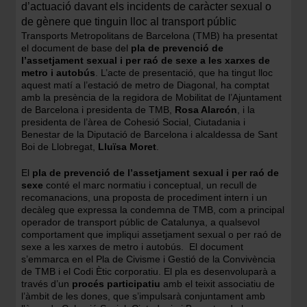
d’actuació davant els incidents de caràcter sexual o
de gènere que tinguin lloc al transport públic
Transports Metropolitans de Barcelona (TMB) ha presentat
el document de base del
pla de prevenció de
l’assetjament sexual i per raó de sexe a les xarxes de
metro i autobús
. L’acte de presentació, que ha tingut lloc
aquest matí a l’estació de metro de Diagonal, ha comptat
amb la presència de la regidora de Mobilitat de l’Ajuntament
de Barcelona i presidenta de TMB,
Rosa Alarcón
, i la
presidenta de l’àrea de Cohesió Social, Ciutadania i
Benestar de la Diputació de Barcelona i alcaldessa de Sant
Boi de Llobregat,
Lluïsa Moret
.
El
pla de prevenció de l’assetjament sexual i per raó de
sexe
conté el marc normatiu i conceptual, un recull de
recomanacions, una proposta de procediment intern i un
decàleg que expressa la condemna de TMB, com a principal
operador de transport públic de Catalunya, a qualsevol
comportament que impliqui assetjament sexual o per raó de
sexe a les xarxes de metro i autobús. El document
s’emmarca en el Pla de Civisme i Gestió de la Convivència
de TMB i el Codi Ètic corporatiu. El pla es desenvoluparà a
través d’un
procés participatiu
amb el teixit associatiu de
l’àmbit de les dones, que s’impulsarà conjuntament amb