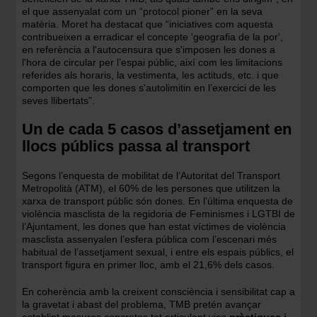
el que assenyalat com un “protocol pioner” en la seva
matèria. Moret ha destacat que “iniciatives com aquesta
contribueixen a erradicar el concepte ‘geografia de la por‘,
en referència a l'autocensura que s'imposen les dones a
l'hora de circular per l’espai públic, així com les limitacions
referides als horaris, la vestimenta, les actituds, etc. i que
comporten que les dones s'autolimitin en l’exercici de les
seves llibertats”.
Un de cada 5 casos d’assetjament en
llocs públics passa al transport
Segons l’enquesta de mobilitat de l’Autoritat del Transport
Metropolità (ATM), el 60% de les persones que utilitzen la
xarxa de transport públic són dones. En l’última enquesta de
violència masclista de la regidoria de Feminismes i LGTBI de
l’Ajuntament, les dones que han estat víctimes de violència
masclista assenyalen l’esfera pública com l’escenari més
habitual de l’assetjament sexual, i entre els espais públics, el
transport figura en primer lloc, amb el 21,6% dels casos.
En coherència amb la creixent consciència i sensibilitat cap a
la gravetat i abast del problema, TMB pretén avançar