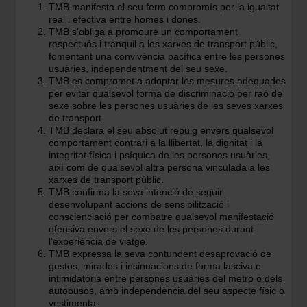
TMB manifesta el seu ferm compromís per la igualtat
real i efectiva entre homes i dones.
TMB s’obliga a promoure un comportament
respectuós i tranquil a les xarxes de transport públic,
fomentant una convivència pacífica entre les persones
usuàries, independentment del seu sexe.
TMB es compromet a adoptar les mesures adequades
per evitar qualsevol forma de discriminació per raó de
sexe sobre les persones usuàries de les seves xarxes
de transport.
TMB declara el seu absolut rebuig envers qualsevol
comportament contrari a la llibertat, la dignitat i la
integritat física i psíquica de les persones usuàries,
així com de qualsevol altra persona vinculada a les
xarxes de transport públic.
TMB confirma la seva intenció de seguir
desenvolupant accions de sensibilització i
conscienciació per combatre qualsevol manifestació
ofensiva envers el sexe de les persones durant
l’experiència de viatge.
TMB expressa la seva contundent desaprovació de
gestos, mirades i insinuacions de forma lasciva o
intimidatòria entre persones usuàries del metro o dels
autobusos, amb independència del seu aspecte físic o
vestimenta.