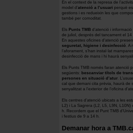
En el context de la represa de l’activ
model d’
atenció a l’usuari
perquè es 
gestions i es redueixin les que compor
també per comoditat.
Els
Punts TMB
d’atenció i informació 
de juliol, després del tancament el 1
En aquestes oficines d’atenció presenc
seguretat, higiene i desinfecció
. A
l’aforament, s’han instal·lat mampares
desinfecció de mans i hi haurà senyali
Els Punts TMB només faran atenció pre
següents:
bescanviar títols de tran
persones en situació d’atur
. L’usua
cal que demani cita prèvia, haurà de 
senyalitzat a l’exterior de l’oficina d’a
Els centres d’atenció ubicats a les est
L2) i La Sagrera (L2, L5, L9N, L10N) o
h. Recordem que el Punt TMB d’Univer
i festius de 9 a 14 h.
Demanar hora a TMB.cat