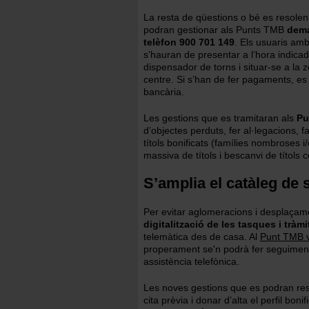
La resta de qüestions o bé es resolen 
podran gestionar als Punts TMB
dema
telèfon 900 701 149
. Els usuaris amb
s’hauran de presentar a l’hora indicad
dispensador de torns i situar-se a la 
centre. Si s’han de fer pagaments, e
bancària.
Les gestions que es tramitaran als
Pu
d’objectes perduts, fer al·legacions, f
títols bonificats (famílies nombroses
massiva de títols i bescanvi de títols 
S’amplia el catàleg de 
Per evitar aglomeracions i desplaçamen
digitalització de les tasques i tràmi
telemàtica des de casa. Al
Punt TMB v
properament se'n podrà fer seguiment 
assistència telefònica.
Les noves gestions que es podran reso
cita prèvia i donar d’alta el perfil bon