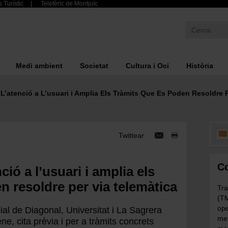
 Turístic
Telefèric de Montjuïc
Medi ambient
Societat
Cultura i Oci
Història
’atenció a L’usuari i Amplia Els Tràmits Que Es Poden Resoldre P
Twittear
Co
ió a l’usuari i amplia els
n resoldre per via telemàtica
Tra
(TM
ope
ial de Diagonal, Universitat i La Sagrera
met
e, cita prèvia i per a tràmits concrets