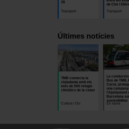
entre les est
26
de Clot i Glòr
Transport
Transport
Últimes notícies
Imatge
Imatge
La conductor
TMB connecta la
Bus de TMB, 
ciutadania amb els
Caroz, protag
més de 500 refugis
una campany
climàtics de la ciutat
l'Ajuntament 
Barcelona so
sostenibilitat
Cultura i Oci
En xarxa