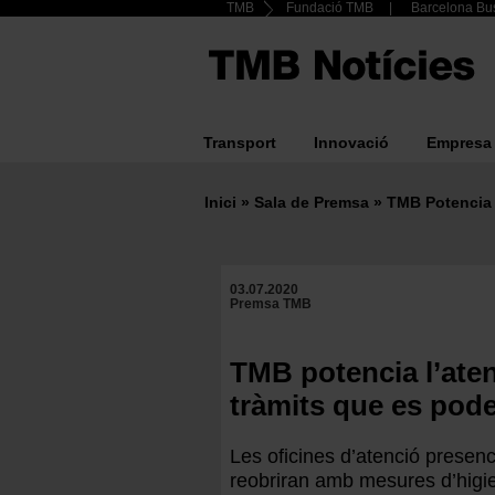
Header
TMB
Fundació TMB
Barcelona Bus
Vés
al
Top
contingut
menu
Transport
Innovació
Empresa
Main
navigation
Inici
Sala de Premsa
TMB Potencia L
Fil
d'ariadna
03.07.2020
Premsa TMB
TMB potencia l’atenc
tràmits que es pode
Les oficines d’atenció presenc
reobriran amb mesures d’higien