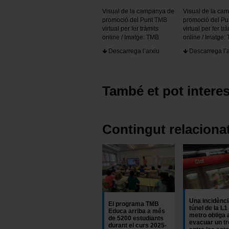
Visual de la campanya de
Visual de la ca
promoció del Punt TMB
promoció del P
virtual per fer tràmits
virtual per fer tr
online / Imatge: TMB
online / Imatge:
Descarrega l’arxiu
Descarrega l’a
També et pot interes
Contingut relaciona
Una incidènci
El programa TMB
túnel de la L1
Educa arriba a més
metro obliga 
de 5200 estudiants
evacuar un tr
durant el curs 2025-