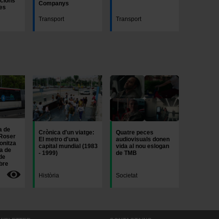
acions
Companys
ies
Transport
Transport
Imatge
Imatge
a de
Crònica d'un viatge:
Quatre peces
Roser
El metro d'una
audiovisuals donen
onitza
capital mundial (1983
vida al nou eslogan
a de
- 1999)
de TMB
de
bre
Història
Societat