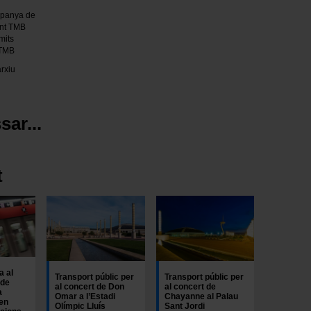
mpanya de
unt TMB
àmits
 TMB
rxiu
sar...
t
a al
Transport públic per
Transport públic per
 de
al concert de Don
al concert de
a
Omar a l’Estadi
Chayanne al Palau
en
Olímpic Lluís
Sant Jordi