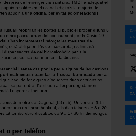
met
itat després de l’emergència sanitària, TMB ha adequat el
Tur
puguin resoldre en els canals digitals la majoria de
Mon
ten acudir a una oficina, per evitar aglomeracions i
a l’usuari reobriran les portes al públic el proper dilluns 6
Con
4 de març passat arran del confinament per la Covid-19.
CA
ial s’han incrementat i reforçat les
mesures de
 més, serà obligatori l’ús de mascareta, es limitarà
 i dispensadors de gel hidroalcohòlic per a la
Seg
tzació específica per mantenir la distància.
sencial i sense cita prèvia per a alguna de les gestions
sport malmesos i tramitar la T-usual bonificada per a
ri que hagi de fer alguna d’aquestes dues gestions no
situar-se per ordre d’arribada a l’espai degudament
Kit
tenció i esperar el seu torn.
CA
acions de metro de Diagonal (L3 i L5), Universitat (L1 i
briran tots en horari habitual, els dies feiners de 8 a 20
Enl
sitat també obre dissabtes de 9 a 17.30 h i diumenges
CA
 o per telèfon