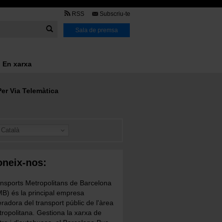
TMB
RSS
Subscriu-te
Link
Sala de premsa
En xarxa
er Via Telemàtica
Català
neix-nos:
nsports Metropolitans de Barcelona
B) és la principal empresa
radora del transport públic de l'àrea
ropolitana. Gestiona la xarxa de