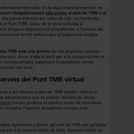
telemàticament o bé, si cal algun tràmit presencial, es
nant obligatòriament
cita prèvia
al web de TMB o al
 cita prèvia entraran per ordre de cita, no d’arribada,
a al Punt TMB, avisar de la seva arribada al
zona d’espera degudament senyalitzada, a l’exterior del
s recomana fer-ho sempre que es pugui amb targeta
nts TMB amb cita prèvia
són les següents: entrega
acturació, donar d’alta el perfil per a la compra online de
 i/o monoparentals), pagament d'expedients, venda
comprats per error.
serveis del Punt TMB virtual
ts a les oficines d’atenció, TMB amplia i reforça la
ts
administratius que es podran resoldre de forma
irtual
l’usuari gestiona el tràmit a través de formularis,
i consultar l’historial. Actualment compta amb
ldre digitalment a través del web de TMB són sol·licitar
ificat per a la compra
online
de títols. Aquests tràmits se