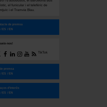
ro i d'autobusos, el Barcelona Bus
ístic, el funicular i el telefèric de
tjuïc i el Tramvia Blau.
tacte de premsa
ES
EN
ueix-nos!
TikTok
 de premsa
ES
EN
laços d’interès
ES
EN