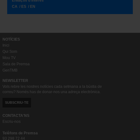
Enllaços d’interès
CA
ES
EN
NOTÍCIES
Inici
Qui Som
Mou TV
Sala de Premsa
GenTMB
NEWSLETTER
Vols rebre les nostres notícies cada setmana a la bústia de
correu? Només has de donar-nos una adreça electrònica.
SUBSCRIU-TE
CONTACTA'NS
Escriu-nos
Telèfons de Premsa
93 298 72 44