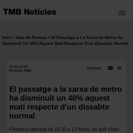
Vés
al
Toggl
contingut
Inici
Sala de Premsa
El Passatge a La Xarxa de Metro Ha
Fil
Disminuït Un 40% Aquest Matí Respecte D'un Dissabte Normal
d'ariadna
02.04.2016
Twittear
Premsa TMB
El passatge a la xarxa de metro
ha disminuït un 40% aquest
matí respecte d'un dissabte
normal
Finalitza l'aturada de 10.30 a 13 hores, en què s'han