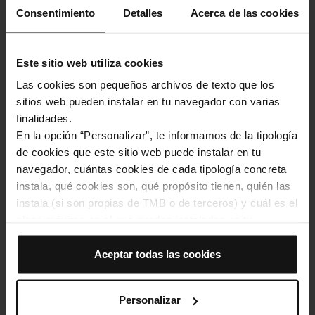
Consentimiento
Detalles
Acerca de las cookies
Este sitio web utiliza cookies
Una incidència al túnel de la L1 de metro obliga a evacuar un tren
Las cookies son pequeños archivos de texto que los
entre les estacions de Clot i Glòries
sitios web pueden instalar en tu navegador con varias
Transport
finalidades.
En la opción “Personalizar”, te informamos de la tipología
de cookies que este sitio web puede instalar en tu
navegador, cuántas cookies de cada tipología concreta
instala, qué cookies son, qué propósito tienen, quién las
instala (si son propias de TMB o de terceros) y cuál es el
plazo máximo en el que quedan instaladas en tu
navegador. Si el panel de cookies muestra (0), significa
que no instala ninguna cookie de esta tipología.
Aceptar todas las cookies
Si eliges la opción “Aceptar todas las cookies”, permites
que todas estas cookies se instalen en tu navegador.
Personalizar
El selector que se encuentra a la derecha de cada