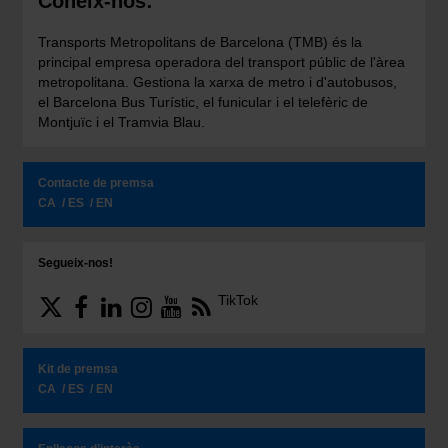
Coneix-nos:
Transports Metropolitans de Barcelona (TMB) és la
principal empresa operadora del transport públic de l'àrea
metropolitana. Gestiona la xarxa de metro i d'autobusos,
el Barcelona Bus Turístic, el funicular i el telefèric de
Montjuïc i el Tramvia Blau.
Contacte de premsa
CA
ES
EN
Segueix-nos!
TikTok
Kit de premsa
CA
ES
EN