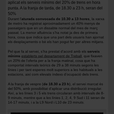
aplicat els serveis mínims del 20% de trens en hora
punta. A la franja de tarda, de 18.30 a 23 h, seran del
50%
Durant l’
aturada convocada de 10.30 a 13 hores
, la xarxa
de metro ha registrat aproximadament un 40% menys de
passatgers que en un dissabte normal del mes de març
passat. La menor afluència s’ha notat ja des de primera
hora, cosa que indica que una part dels usuaris han ajornat
els desplaçaments o bé els han pogut fer per altres mitjans.
Pel que fa al servei, s’ha prestat d'acord amb els
serveis
mínims
establerts pel departament de Treball
, que fixaven
un 20% de l'oferta per a la franja matinal, cosa que ha
comportat intervals teòrics de 29 a 38 minuts segons les
línies i per tant esperes molt superiors a les habituals a les
estacions, així com elevats índexs d’ocupació dels trens.
A la franja de vespre (
de 18.30 a 23 h
), el servei marcat és
del 50%, amb possibilitat d’aplicar una distribució irregular.
Així, a les línies 3 i 5 els trens circularan amb intervals de 8-
9 minuts, mentre que a les línies 1, 2, 4, 9 Sud i 11 seran de
14-17 minuts, i a la L9 Nord i L10 de 23 minuts.
Imatge