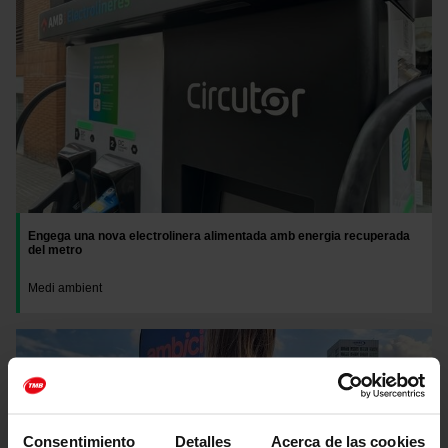
Engega una nova electrolinera alimentada amb energia recuperada
del metro
Medi ambient
Imatge
Consentimiento
Detalles
Acerca de las cookies