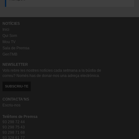
NOTÍCIES
Inici
Qui Som
Mou TV
Sala de Premsa
GenTMB
NEWSLETTER
Vols rebre les nostres notícies cada setmana a la bústia de
correu? Només has de donar-nos una adreça electrònica.
SUBSCRIU-TE
CONTACTA'NS
Escriu-nos
Telèfons de Premsa
93 298 72 44
93 298 75 43
93 298 71 68
93 328 61 77