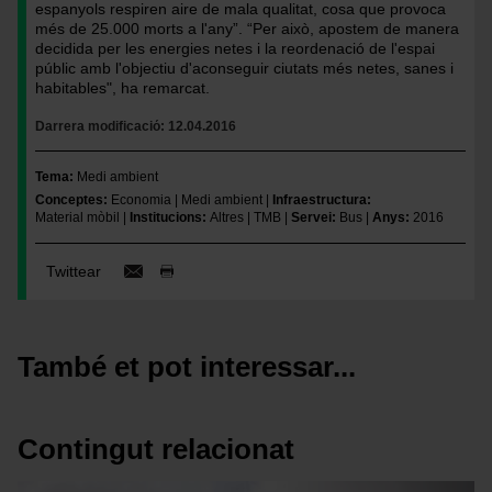
espanyols respiren aire de mala qualitat, cosa que provoca
més de 25.000 morts a l'any”. “Per això, apostem de manera
decidida per les energies netes i la reordenació de l'espai
públic amb l'objectiu d'aconseguir ciutats més netes, sanes i
habitables", ha remarcat.
Darrera modificació
12.04.2016
Tema
Medi ambient
Conceptes
Economia
Medi ambient
Infraestructura
Material mòbil
Institucions
Altres
TMB
Servei
Bus
Anys
2016
Twittear
També et pot interessar...
Contingut relacionat