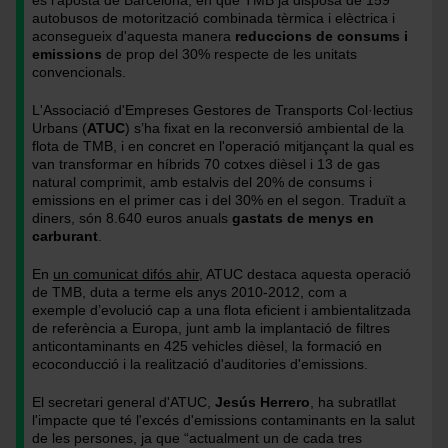
és l'aposta de Barcelona, en què TMB ja disposa de 159
autobusos de motorització combinada tèrmica i elèctrica i
Miguel
Foto:
aconsegueix d'aquesta manera
reduccions de consums i
Ángel
Miguel
emissions
de prop del 30% respecte de les unitats
Cuartero
Ángel
convencionals.
Cuartero
L'Associació d'Empreses Gestores de Transports Col·lectius
Urbans (
ATUC
) s’ha fixat en la reconversió ambiental de la
flota de TMB, i en concret en l'operació mitjançant la qual es
van transformar en híbrids 70 cotxes dièsel i 13 de gas
natural comprimit, amb estalvis del 20% de consums i
emissions en el primer cas i del 30% en el segon. Traduït a
diners, són 8.640 euros anuals
gastats de menys en
carburant
.
En
un comunicat difós ahir
, ATUC destaca aquesta operació
de TMB, duta a terme els anys 2010-2012, com a
exemple d’evolució cap a una flota eficient i ambientalitzada
de referència a Europa, junt amb la implantació de filtres
anticontaminants en 425 vehicles dièsel, la formació en
ecoconducció i la realització d'auditories d'emissions.
El secretari general d'ATUC,
Jesús Herrero
, ha subratllat
l'impacte que té l'excés d'emissions contaminants en la salut
de les persones, ja que “actualment un de cada tres