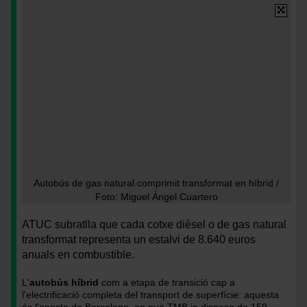
Imatge
Autobús
<
Autobús de gas natural comprimit transformat en híbrid /
de
>Autobús
Foto: Miguel Ángel Cuartero
gas
de
natural
gas
ATUC subratlla que cada cotxe dièsel o de gas natural
comprimit
natural
transformat representa un estalvi de 8.640 euros
transformat
comprimit
anuals en combustible.
en
transformat
híbrid
en
L'
autobús híbrid
com a etapa de transició cap a
/
híbrid
l'electrificació completa del transport de superfície: aquesta
Foto:
/