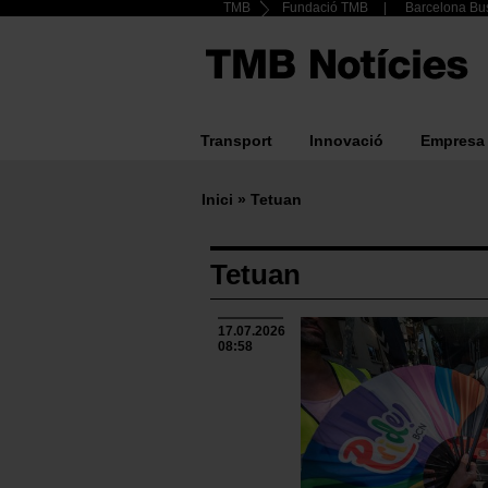
Header
TMB
Fundació TMB
Barcelona Bus
Vés
al
Top
contingut
menu
Transport
Innovació
Empresa
Main
navigation
Inici
Tetuan
Fil
d'ariadna
Tetuan
17.07.2026
08:58