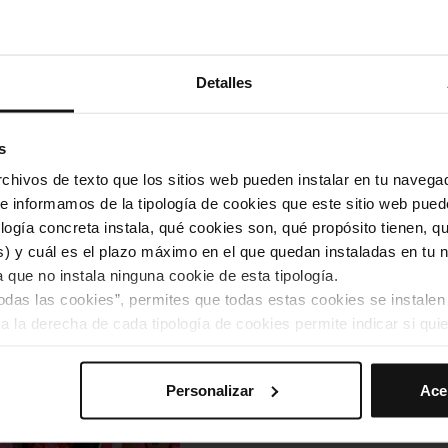
Recomanacions de mobilita
Detalles
de l’Orgull LGBTQIA+, a la
activament TMB
s
Transport
hivos de texto que los sitios web pueden instalar en tu navegad
te informamos de la tipología de cookies que este sitio web pued
ogía concreta instala, qué cookies son, qué propósito tienen, qui
) y cuál es el plazo máximo en el que quedan instaladas en tu n
a que no instala ninguna cookie de esta tipología.
todas las cookies”, permites que todas estas cookies se instalen
Afectacions a les línies d
a la derecha de cada tipología de cookies permite indicar si quie
de la Dona de Barcelona 2
s preferencias, debes hacer clic en “Seleccionar y configurar”. 
Personalizar
Ace
hayas seleccionado previamente. Te sugerimos que selecciones 
Transport
iten recordar tus opciones de navegación (como el idioma) y me