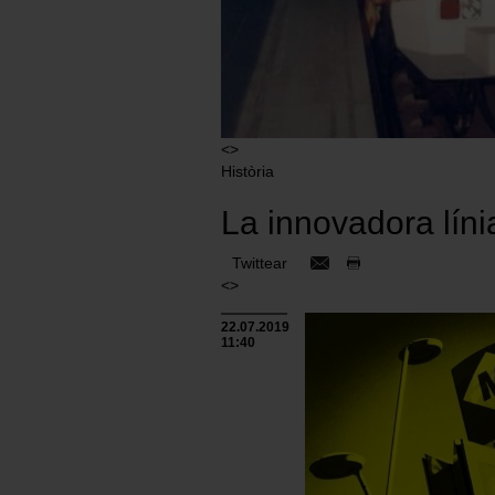
<>
Història
La innovadora lín
Twittear
<>
22.07.2019
11:40