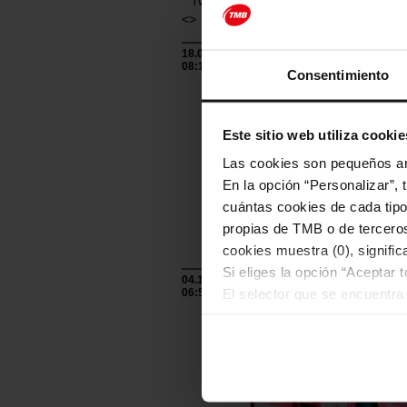
Twittear
<>
18.07.2025
08:10
Consentimiento
Este sitio web utiliza cookie
Las cookies son pequeños arc
En la opción “Personalizar”, 
cuántas cookies de cada tipol
propias de TMB o de terceros
cookies muestra (0), signific
Si eliges la opción “Aceptar 
04.11.2022
06:55
El selector que se encuentra 
cookies de esa clase.
Una vez que hayas marcado tu
cookies de la tipología que 
personalización, porque perm
usuario.