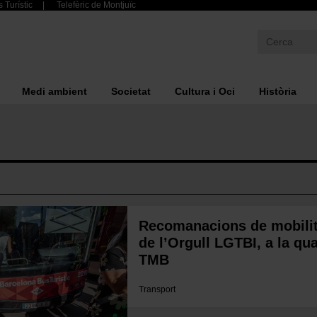
 Turístic
Telefèric de Montjuïc
Medi ambient
Societat
Cultura i Oci
Història
Recomanacions de mobilita
de l’Orgull LGTBI, a la qu
TMB
Transport