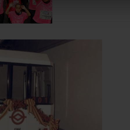
mprescindibles para el funcionamiento de la web y, por tanto, si
des consultar nuestra
Política de cookies
.
avegación en esta web, podrás modificar tu selección de cooki
ntrarás en el menú de la parte inferior de la web.