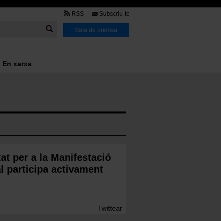
TMB
RSS
Subscriu-te
Link
Sala de premsa
En xarxa
t per a la Manifestació
al participa activament
Twittear