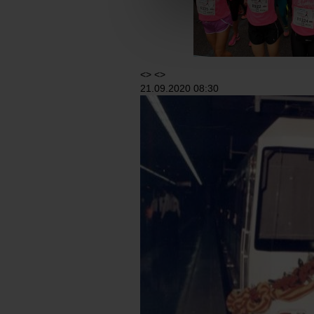
Las cookies necesarias son i
empezar a navegar. Solo pue
En cualquier momento de la n
“Gestor de cookies”, que enco
<> <>
21.09.2020 08:30