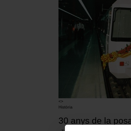
<>
Història
30 anys de la pos