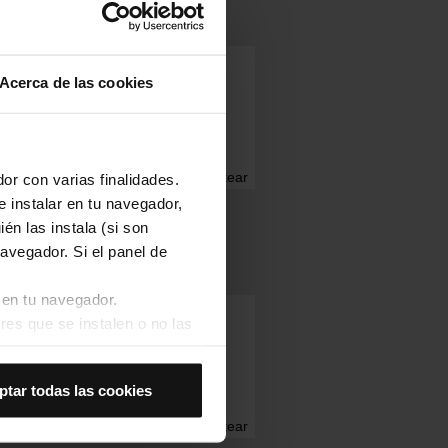
t per a la Manifestació
Acerca de las cookies
 qual participa
Twittear
or con varias finalidades.
e instalar en tu navegador,
én las instala (si son
avegador. Si el panel de
 en tu navegador.
’autobusos per la Cursa
res que se instalen o no las
022
Así se instalarán solo las
ptar todas las cookies
las cookies de
joran tu experiencia de
Twittear