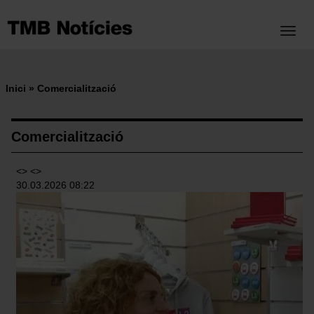
Vés
al
Toggl
contingut
Inici
Comercialització
Fil
d'ariadna
Comercialització
<> <>
30.03.2026 08:22