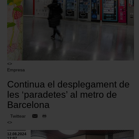
menú de la parte inferior de la web.
<>
Empresa
Continua el desplegament de
les ‘paradetes’ al metro de
Barcelona
Twittear
<>
12.08.2024
12:07