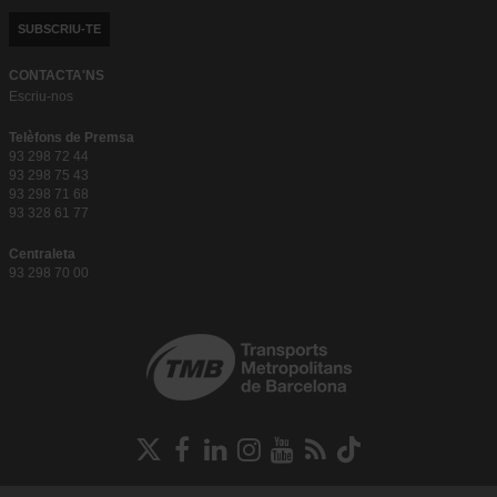
SUBSCRIU-TE
CONTACTA'NS
Escriu-nos
Telèfons de Premsa
93 298 72 44
93 298 75 43
93 298 71 68
93 328 61 77
Centraleta
93 298 70 00
Xarxes