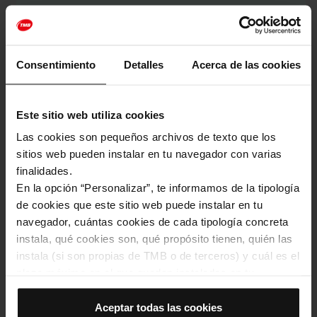
Consentimiento
Detalles
Acerca de las cookies
Este sitio web utiliza cookies
Las cookies son pequeños archivos de texto que los
sitios web pueden instalar en tu navegador con varias
finalidades.
En la opción “Personalizar”, te informamos de la tipología
de cookies que este sitio web puede instalar en tu
navegador, cuántas cookies de cada tipología concreta
instala, qué cookies son, qué propósito tienen, quién las
instala (si son propias de TMB o de terceros) y cuál es el
plazo máximo en el que quedan instaladas en tu
<>
navegador. Si el panel de cookies muestra (0), significa
Transport
que no instala ninguna cookie de esta tipología.
Aceptar todas las cookies