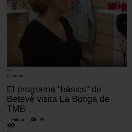
<>
En xarxa
El programa “bàsics” de
Betevé visita La Botiga de
TMB
Twittear
<>