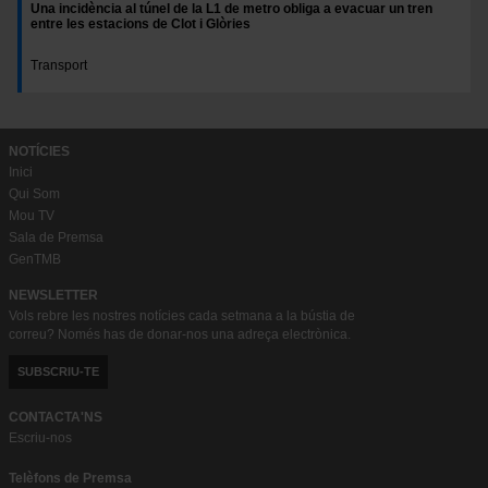
Una incidència al túnel de la L1 de metro obliga a evacuar un tren
entre les estacions de Clot i Glòries
Transport
NOTÍCIES
Inici
Qui Som
Mou TV
Sala de Premsa
GenTMB
NEWSLETTER
Vols rebre les nostres notícies cada setmana a la bústia de
correu? Només has de donar-nos una adreça electrònica.
SUBSCRIU-TE
CONTACTA'NS
Escriu-nos
Telèfons de Premsa