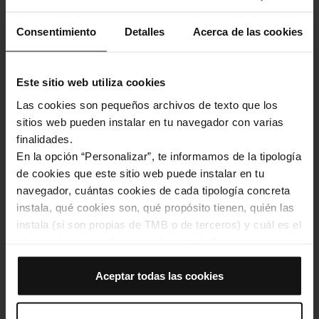
Consentimiento
Detalles
Acerca de las cookies
Este sitio web utiliza cookies
Las cookies son pequeños archivos de texto que los
sitios web pueden instalar en tu navegador con varias
finalidades.
En la opción “Personalizar”, te informamos de la tipología
Marta Romero: la feina invisible d'una operària de taller del metro
de cookies que este sitio web puede instalar en tu
navegador, cuántas cookies de cada tipología concreta
En xarxa
instala, qué cookies son, qué propósito tienen, quién las
instala (si son propias de TMB o de terceros) y cuál es el
Imatge
plazo máximo en el que quedan instaladas en tu
navegador. Si el panel de cookies muestra (0), significa
que no instala ninguna cookie de esta tipología.
Aceptar todas las cookies
Si eliges la opción “Aceptar todas las cookies”, permites
que todas estas cookies se instalen en tu navegador.