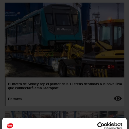
Imatge
El metro de Sidney rep el primer dels 12 trens destinats a la nova línia
que connectarà amb l’aeroport
En xarxa
Imatge