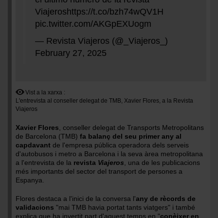
Viajeros
https://t.co/bzh74wQV1H
pic.twitter.com/AKGpEXUogm
— Revista Viajeros (@_Viajeros_)
February 27, 2025
Vist a la xarxa
L'entrevista al conseller delegat de TMB, Xavier Flores, a la Revista
Viajeros
Xavier Flores
, conseller delegat de Transports Metropolitans
de Barcelona (TMB)
fa balanç del seu primer any al
capdavant
de l'empresa pública operadora dels serveis
d'autobusos i metro a Barcelona i la seva àrea metropolitana
a l'entrevista de la
revista
Viajeros
, una de les publicacions
més importants del sector del transport de persones a
Espanya.
Flores destaca a l'inici de la conversa l'
any de rècords de
validacions
"mai TMB havia portat tants viatgers" i també
explica que ha invertit part d'aquest temps en "
conèixer en