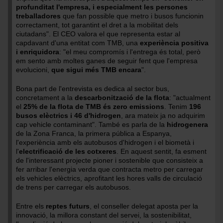
profunditat l'empresa, i especialment les persones
treballadores
que fan possible que metro i busos funcionin
correctament, tot garantint el dret a la mobilitat dels
ciutadans". El CEO valora el que representa estar al
capdavant d'una entitat com TMB, una
experiència positiva
i enriquidora
: "el meu compromís i l'entrega és total, però
em sento amb moltes ganes de seguir fent que l'empresa
evolucioni,
que sigui més TMB encara
".
Bona part de l'entrevista es dedica al sector bus,
concretament a la
descarbonització de la flota
: "actualment
el
25% de la flota de TMB és zero emissions
. Tenim
196
busos elèctrics i 46 d'hidrogen
, ara mateix ja no adquirim
cap vehicle contaminant". També es parla de la
hidrogenera
de la Zona Franca, la primera pública a Espanya,
l'experiència amb els autobusos d'hidrogen i el biometà i
l'
electrificació de les cotxeres
. En aquest sentit, fa esment
de l'interessant projecte pioner i sostenible que consisteix a
fer arribar l'energia verda que contracta metro per carregar
els vehicles elèctrics, aprofitant les hores valls de circulació
de trens per carregar els autobusos.
Entre els
reptes futurs
, el conseller delegat aposta per la
innovació, la millora constant del servei, la sostenibilitat,