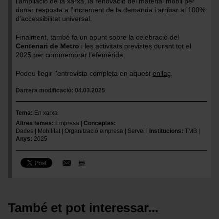
l'ampliació de la xarxa, la renovació del material mòbil per
donar resposta a l'increment de la demanda i arribar al 100%
d'accessibilitat universal.
Finalment, també fa un apunt sobre la celebració del
Centenari de Metro
i les activitats previstes durant tot el
2025 per commemorar l'efemèride.
Podeu llegir l'entrevista completa en aquest
enllaç
.
Darrera modificació
04.03.2025
Tema
En xarxa
Altres temes
Empresa
Conceptes
Dades
Mobilitat
Organització empresa
Servei
Institucions
TMB
Anys
2025
També et pot interessar...