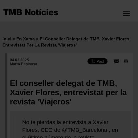
Vés
al
Toggl
contingut
Inici
En Xarxa
El Conseller Delegat de TMB, Xavier Flores,
Fil
Entrevistat Per La Revista 'Viajeros'
d'ariadna
04.03.2025
Marta Espinosa
El conseller delegat de TMB,
Xavier Flores, entrevistat per la
revista 'Viajeros'
No te pierdas la entrevista a Xavier
Flores, CEO de
@TMB_Barcelona
, en
el último número de la revista