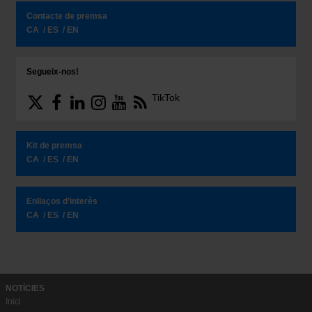
Contacte de premsa
CA
ES
EN
Segueix-nos!
TikTok
Kit de premsa
CA
ES
EN
Enllaços d’interès
CA
ES
EN
NOTÍCIES
Inici