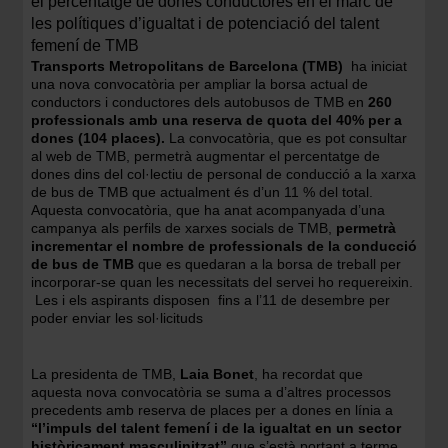
el percentatge de dones conductores en el marc de
les polítiques d’igualtat i de potenciació del talent
femení de TMB
Transports Metropolitans de Barcelona (TMB)
ha iniciat
una nova convocatòria per ampliar la borsa actual de
conductors i conductores dels autobusos de TMB en
260
professionals amb una reserva de quota del 40% per a
dones (104 places).
La convocatòria, que es pot consultar
al web de TMB, permetrà augmentar el percentatge de
dones dins del col·lectiu de personal de conducció a la xarxa
de bus de TMB que actualment és d’un 11 % del total.
Aquesta convocatòria, que ha anat acompanyada d’una
campanya als perfils de xarxes socials de TMB,
permetrà
incrementar el nombre de professionals de la conducció
de bus de TMB
que es quedaran a la borsa de treball per
incorporar-se quan les necessitats del servei ho requereixin.
Les i els aspirants disposen fins a l’11 de desembre per
poder enviar les sol·licituds
La presidenta de TMB,
Laia Bonet
, ha recordat que
aquesta nova convocatòria se suma a d’altres processos
precedents amb reserva de places per a dones en línia a
“l’impuls del talent femení i de la igualtat en un sector
històricament masculinitzat”
que s’està portant a terme