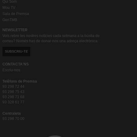
Qui Som
Mou TV
Sala de Premsa
GenTMB
NEWSLETTER
Vols rebre les nostres notícies cada setmana a la bústia de
correu? Només has de donar-nos una adreça electrònica.
SUBSCRIU-TE
CONTACTA'NS
Escriu-nos
Telèfons de Premsa
93 298 72 44
93 298 75 43
93 298 71 68
93 328 61 77
Centraleta
93 298 70 00