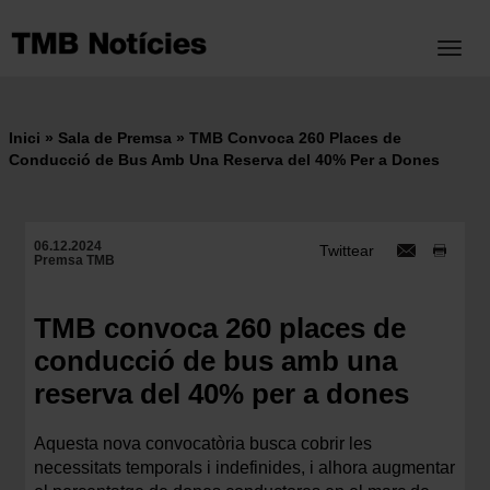
Vés
al
Toggl
contingut
Inici
Sala de Premsa
TMB Convoca 260 Places de
Fil
Conducció de Bus Amb Una Reserva del 40% Per a Dones
d'ariadna
06.12.2024
Twittear
Premsa TMB
TMB convoca 260 places de
conducció de bus amb una
reserva del 40% per a dones
Aquesta nova convocatòria busca cobrir les
necessitats temporals i indefinides, i alhora augmentar