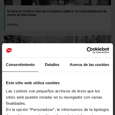
Un procés històric clau als transports públics: la municipalització de
metro de Barcelona
Història
Imatge
Consentimiento
Detalles
Acerca de las cookies
Este sitio web utiliza cookies
Las cookies son pequeños archivos de texto que los
sitios web pueden instalar en tu navegador con varias
finalidades.
En la opción “Personalizar”, te informamos de la tipología
Viatja de forma interactiva i reviu l’expansió del metro de Barcelona a