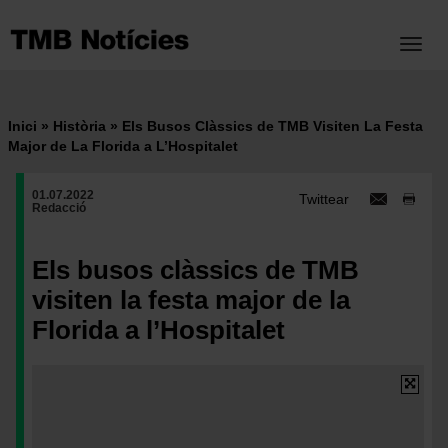
Vés
al
Toggl
contingut
Inici
Història
Els Busos Clàssics de TMB Visiten La Festa
Fil
Major de La Florida a L’Hospitalet
d'ariadna
01.07.2022
Twittear
Redacció
Els busos clàssics de TMB
visiten la festa major de la
Florida a l’Hospitalet
Imatge