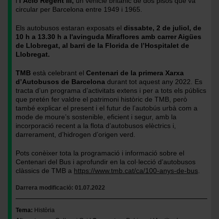
i
l’Aclo Regent III,
un vehicle britànic de dos pisos que va
circular per Barcelona entre 1949 i 1965.
Els autobusos estaran exposats el
dissabte, 2 de juliol, de
10 h a 13.30 h a l'avinguda Miraflores amb carrer Aigües
de Llobregat, al barri de la Florida de l’Hospitalet de
Llobregat.
TMB
està celebrant el
Centenari de la primera Xarxa
d’Autobusos de Barcelona
durant tot aquest any 2022. Es
tracta d’un programa d’activitats extens i per a tots els públics
que pretén fer valdre el patrimoni històric de TMB, però
també explicar el present i el futur de l’autobús urbà com a
mode de moure’s sostenible, eficient i segur, amb la
incorporació recent a la flota d’autobusos elèctrics i,
darrerament, d’hidrogen d’origen verd.
Pots conèixer tota la programació i informació sobre el
Centenari del Bus i aprofundir en la col·lecció d’autobusos
clàssics de TMB a
https://www.tmb.cat/ca/100-anys-de-bus
.
Darrera modificació
01.07.2022
Tema
Història