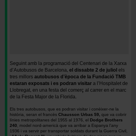
Exposició
<
de
>Exposició
Seguint amb la programació del
Centenari de la Xarxa
busos
de
d’Autobusos de Barcelona,
el dissabte 2 de juliol
els
clàssics
busos
tres millors
autobusos d’època de la Fundació TMB
a
clàssics
estaran exposats i es podran visitar
a l’Hospitalet de
Sant
a
Llobregat, en una festa del comerç al carrer en el marc
Martí
Sant
de la Festa Major de la Florida.
/Foto:
Martí
PEP
/Foto:
Els tres autobusos, que es podran visitar i conèixer-ne la
HERRERO
PEP
història, seran el francès
Chausson Urbas 59,
que va cobrir
(TMB)
HERRERO
línies metropolitanes del 1955 al 1976, el
Dodge Brothers
(TMB)
240
, model nord-americà que va arribar a Espanya l’any
1936 i va servir per transportar soldats durant la Guerra Civil,