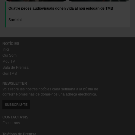
Quatre peces audiovisuals donen vida al nou eslogan de TMB
Societat
NOTÍCIES
Inici
Qui Som
Mou TV
Sala de Premsa
GenTMB
NEWSLETTER
Vols rebre les nostres notícies cada setmana a la bústia de
correu? Només has de donar-nos una adreça electrònica.
SUBSCRIU-TE
CONTACTA'NS
Escriu-nos
Telèfons de Premsa