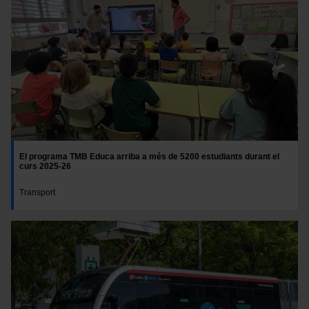
Las cookies necesarias son imprescindibles para el
funcionamiento de la web y, por tanto, si no las aceptas,
no puedes empezar a navegar. Solo puedes consultar
nuestra
Política de cookies
.
En cualquier momento de la navegación en esta web,
podrás modificar tu selección de cookies seleccionando
la opción “Gestor de cookies”, que encontrarás en el
menú de la parte inferior de la web.
El programa TMB Educa arriba a més de 5200 estudiants durant el
curs 2025-26
Transport
Imatge