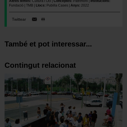
Altres temes
Cultura i Oci
Conceptes
Patrimoni
Institucions
Fundació
TMB
Llocs
Pubilla Cases
Anys
2022
Twittear
També et pot interessar...
Contingut relacionat
Imatge