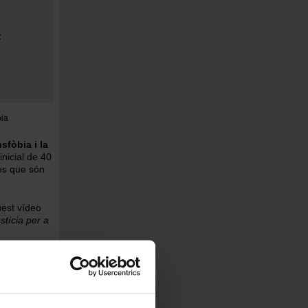
F
bia
sfòbia i la
inicial de 40
nes que són
uest vídeo
ustícia per a