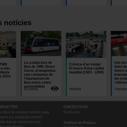
ntrarás en el menú de la parte inferior de la web.
s notícies
Imatge
Imatge
La conductora de
Una inc
 TMB
Crònica d'un viatge:
Bus de TMB, Roser
túnel de
 a més
El metro d'una capital
Caroz, protagonitza
metro o
diants
mundial (1983 - 1999)
una campanya de
evacuar
rs 2025-
l'Ajuntament de
les est
Barcelona sobre
i Glòrie
sostenibilitat
En xarxa
Història
Transpo
WSLETTER
CONTACTA'NS
s rebre les nostres notícies cada
Escriu-nos
mana a la bústia de correu?
és has de donar-nos una
Telèfons de Premsa
eça electrònica.