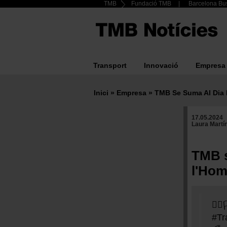
Header
TMB
Fundació TMB
Barcelona Bus
Vés
al
Top
contingut
menu
Transport
Innovació
Empresa
Main
navigation
Inici
Empresa
TMB Se Suma Al Dia I
Fil
17.05.2024
d'ariadna
Laura Martí
TMB s
l'Hom
🏳️‍
#Tr