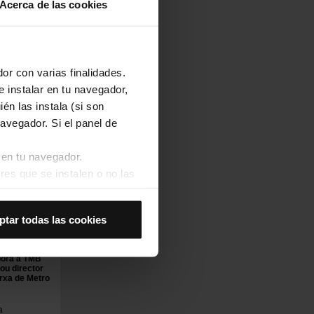
Acerca de las cookies
or con varias finalidades.
e instalar en tu navegador,
én las instala (si son
avegador. Si el panel de
 en tu navegador.
res que se instalen o no las
Así se instalarán solo las
ptar todas las cookies
las cookies de
joran tu experiencia de
rat
pora a TMB
ou director
 no las aceptas, no puedes
arxa de Metro
es seleccionando la opción
a