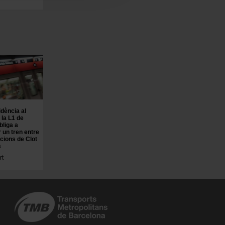
idència al
 la L1 de
bliga a
 un tren entre
acions de Clot
s
rt