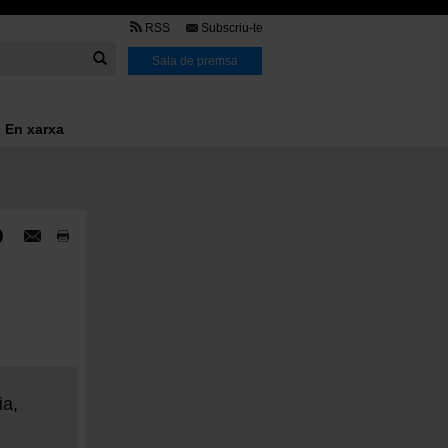
TMB
RSS
Subscriu-te
Link
Sala de premsa
En xarxa
ia
,