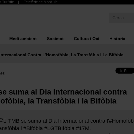
 Turístic
Telefèric de Montjuïc
Medi ambient
Societat
Cultura i Oci
Història
nternacional Contra L'Homofòbia, La Transfòbia i La Bifòbia
nez
e suma al Dia Internacional contra
ofòbia, la Transfòbia i la Bifòbia
🌈🏳️‍⚧️ TMB se suma al Dia Internacional contra l'
#Homofòb
ansfòbia
i
#Bifòbia
#LGTBIfòbia
#17M
.