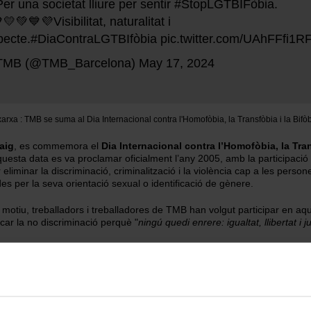
Per una societat lliure per sentir
#StopLGTBIFòbia
.
💛💚💙💜Visibilitat, naturalitat i
pecte.
#DiaContraLGTBIfòbia
pic.twitter.com/UAhFFfi1R
TMB (@TMB_Barcelona)
May 17, 2024
 xarxa
TMB se suma al Dia Internacional contra l'Homofòbia, la Transfòbia i la Bifò
aig
, es commemora el
Dia Internacional contra l’Homofòbia, la Tran
questa data es va proclamar oficialment l’any 2005, amb la participació 
 eliminar la discriminació, criminalització i la violència cap a les perso
s per la seva orientació sexual o identificació de gènere.
motiu, treballadors i treballadores de TMB han volgut participar en aq
icar la no discriminació perquè "
ningú quedi enrere: igualtat, llibertat i j
ificació
17.05.2024
esa
s
Societat
Conceptes
Comunicació
RSC
Institucions
TMB
Anys
2024