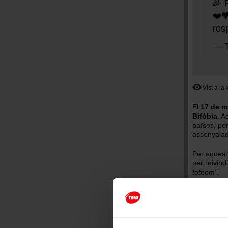
🌈 
❤️🧡
res
— 
Vist a la
El
17 de m
Bifòbia
. A
països, per
assenyalade
Per aquest 
per reivind
tothom".
Darrera mod
Tema
Empr
Altres teme