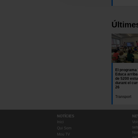
“Gestor de cookies”, que enco
Últime
El programa
Educa arriba
de 5200 estu
durant el cu
26
Transport
NOTÍCIES
NE
Inici
Vol
set
Qui Som
Nom
Mou TV
adr