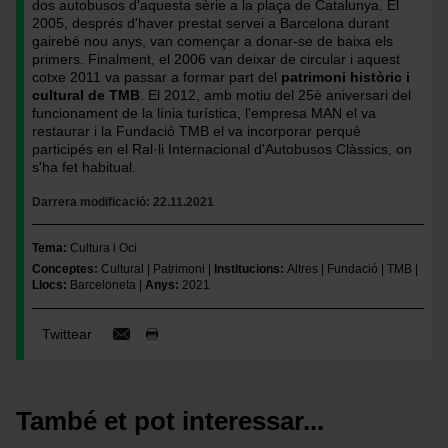
dos autobusos d'aquesta sèrie a la plaça de Catalunya. El
2005, després d'haver prestat servei a Barcelona durant
gairebé nou anys, van començar a donar-se de baixa els
primers. Finalment, el 2006 van deixar de circular i aquest
cotxe 2011 va passar a formar part del
patrimoni històric i
cultural de TMB
. El 2012, amb motiu del 25è aniversari del
funcionament de la línia turística, l'empresa MAN el va
restaurar i la Fundació TMB el va incorporar perquè
participés en el Ral·li Internacional d'Autobusos Clàssics, on
s'ha fet habitual.
Darrera modificació
22.11.2021
Tema
Cultura i Oci
Conceptes
Cultural
Patrimoni
Institucions
Altres
Fundació
TMB
Llocs
Barceloneta
Anys
2021
Twittear
També et pot interessar...