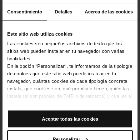
Consentimiento
Detalles
Acerca de las cookies
Este sitio web utiliza cookies
Las cookies son pequeños archivos de texto que los
sitios web pueden instalar en tu navegador con varias
finalidades.
En la opción “Personalizar”, te informamos de la tipología
de cookies que este sitio web puede instalar en tu
TMB tanca el Mes de la Diversitat amb l’obra de teatre interactiu “La
navegador, cuántas cookies de cada tipología concreta
Sala d’Espera” al metro d'Universitat
instala, qué cookies son, qué propósito tienen, quién las
instala (si son propias de TMB o de terceros) y cuál es el
Cultura i Oci
plazo máximo en el que quedan instaladas en tu
navegador. Si el panel de cookies muestra (0), significa
que no instala ninguna cookie de esta tipología.
Aceptar todas las cookies
Si eliges la opción “Aceptar todas las cookies”, permites
que todas estas cookies se instalen en tu navegador.
Personalizar