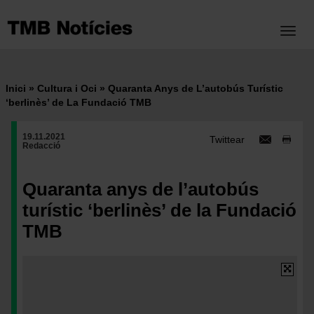
Vés
al
Toggl
contingut
Inici
Cultura i Oci
Quaranta Anys de L’autobús Turístic
Fil
‘berlinès’ de La Fundació TMB
d'ariadna
19.11.2021
Twittear
Redacció
Quaranta anys de l’autobús
turístic ‘berlinès’ de la Fundació
TMB
Imatge