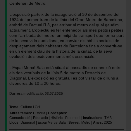
Sala
Mercè
Centenari de Metro.
/
Sala
Foto:
/
L'exposició parteix de la inauguració el 30 de desembre del
TMB
Foto:
1924 del primer tram de la línia del Gran Metro de Barcelona,
TMB
embrió de l’actual l’L3, per arribar al metro del qual gaudim
actualment. L’objectiu és fer entenedor als més petits i petites
com l’arribada del metro, un mitjà de transport que forma part
de la seva vida quotidiana, va canviar els hàbits socials i de
desplaçament dels habitants de Barcelona fins a convertir-se
en un element clau de la història de la ciutat, de la seva
evolució i dels esdeveniments més essencials.
L’Espai Mercè Sala està situat al passadís de connexió entre
els dos vestíbuls de la línia 5 de metro a l'estació de
Diagonal, L'exposició és gratuïta i es pot visitar de dilluns a
divendres de 10 a 20 hores.
Darrera modificació
03.07.2025
Tema
Cultura i Oci
Altres temes
Història
Conceptes
Comunicació
Educació
Històric
Patrimoni
Institucions
TMB
Llocs
Diagonal
Espai Mercè Sala
Servei
Metro
Anys
2025