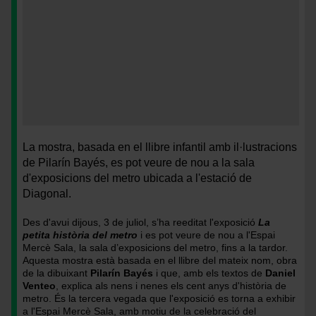
La
<
mostra
>La
La mostra, basada en el llibre infantil amb il·lustracions
'La
mostra
de Pilarín Bayés, es pot veure de nou a la sala
petita
'La
d'exposicions del metro ubicada a l'estació de
història
petita
Diagonal
.
del
història
metro'
del
Des d'avui dijous, 3 de juliol, s’ha reeditat l'exposició
La
es
metro'
petita història del metro
i es pot veure de nou a l'Espai
pot
es
Mercè Sala, la sala d’exposicions del metro, fins a la tardor.
veure
pot
Aquesta mostra està basada en el llibre del mateix nom, obra
de la dibuixant
Pilarín Bayés
i que, amb els textos de
Daniel
a
veure
Venteo
, explica als nens i nenes els cent anys d'història de
l'Espai
a
metro. És la tercera vegada que l'exposició es torna a exhibir
Mercè
l'Espai
a l'Espai Mercè Sala, amb motiu de la celebració del