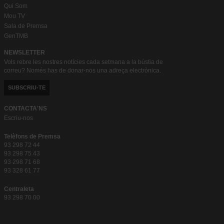
Qui Som
Mou TV
Sala de Premsa
GenTMB
NEWSLETTER
Vols rebre les nostres notícies cada setmana a la bústia de
correu? Només has de donar-nos una adreça electrònica.
SUBSCRIU-TE
CONTACTA'NS
Escriu-nos
Telèfons de Premsa
93 298 72 44
93 298 75 43
93 298 71 68
93 328 61 77
Centraleta
93 298 70 00