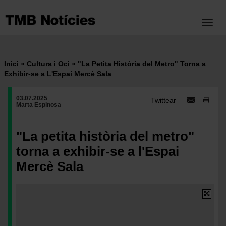
Vés
al
Toggl
contingut
Inici
Cultura i Oci
"La Petita Història del Metro" Torna a
Fil
Exhibir-se a L'Espai Mercè Sala
d'ariadna
03.07.2025
Twittear
Marta Espinosa
"La petita història del metro"
torna a exhibir-se a l'Espai
Mercè Sala
Imatge