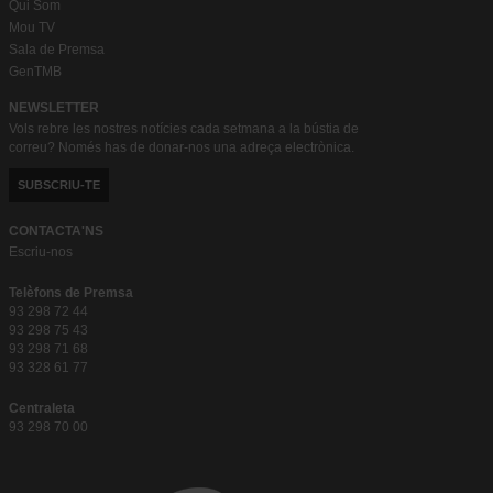
Qui Som
Mou TV
Sala de Premsa
GenTMB
NEWSLETTER
Vols rebre les nostres notícies cada setmana a la bústia de
correu? Només has de donar-nos una adreça electrònica.
SUBSCRIU-TE
CONTACTA'NS
Escriu-nos
Telèfons de Premsa
93 298 72 44
93 298 75 43
93 298 71 68
93 328 61 77
Centraleta
93 298 70 00