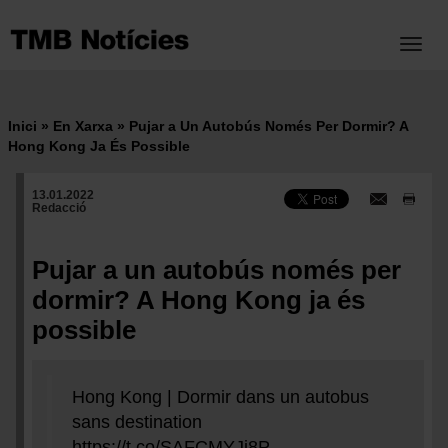
Vés
al
Toggl
contingut
Inici
En Xarxa
Pujar a Un Autobús Només Per Dormir? A
Fil
Hong Kong Ja És Possible
d'ariadna
13.01.2022
Redacció
Pujar a un autobús només per
dormir? A Hong Kong ja és
possible
Hong Kong | Dormir dans un autobus
sans destination
https://t.co/SAFCMYJj8P