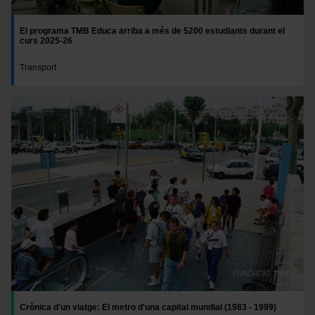
nuestra
Política de cookies
.
En cualquier momento de la navegación en esta web,
El programa TMB Educa arriba a més de 5200 estudiants durant el
curs 2025-26
podrás modificar tu selección de cookies seleccionando
la opción “Gestor de cookies”, que encontrarás en el
Transport
menú de la parte inferior de la web.
Imatge
Crònica d'un viatge: El metro d'una capital mundial (1983 - 1999)