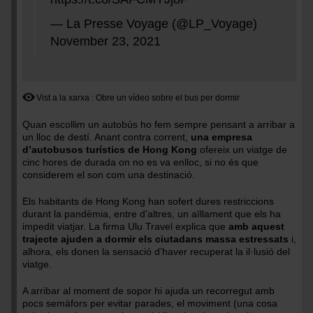
— La Presse Voyage (@LP_Voyage)
November 23, 2021
Vist a la xarxa
Obre un vídeo sobre el bus per dormir
Quan escollim un autobús ho fem sempre pensant a arribar a
un lloc de destí. Anant contra corrent,
una empresa
d’autobusos turístics de Hong Kong
ofereix un viatge de
cinc hores de durada on no es va enlloc, si no és que
considerem el son com una destinació.
Els habitants de Hong Kong han sofert dures restriccions
durant la pandèmia, entre d’altres, un aïllament que els ha
impedit viatjar. La firma Ulu Travel explica que
amb aquest
trajecte ajuden a dormir els ciutadans massa estressats
i,
alhora, els donen la sensació d’haver recuperat la il·lusió del
viatge.
A arribar al moment de sopor hi ajuda un recorregut amb
pocs semàfors per evitar parades, el moviment (una cosa