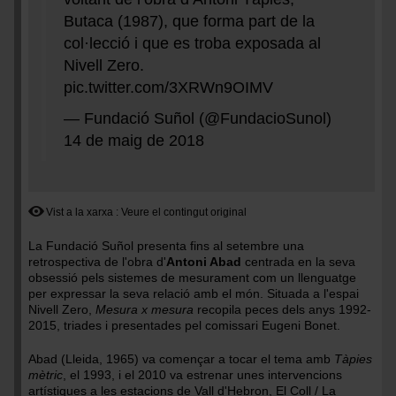
Butaca (1987), que forma part de la
col·lecció i que es troba exposada al
Nivell Zero.
pic.twitter.com/3XRWn9OIMV
— Fundació Suñol (@FundacioSunol)
14 de maig de 2018
Vist a la xarxa
Veure el contingut original
La Fundació Suñol presenta fins al setembre una
retrospectiva de l'obra d'
Antoni Abad
centrada en la seva
obsessió pels sistemes de mesurament com un llenguatge
per expressar la seva relació amb el món. Situada a l'espai
Nivell Zero,
Mesura x mesura
recopila peces dels anys 1992-
2015, triades i presentades pel comissari Eugeni Bonet.
Abad (Lleida, 1965) va començar a tocar el tema amb
Tàpies
mètric
, el 1993, i el 2010 va estrenar unes intervencions
artístiques a les estacions de Vall d'Hebron, El Coll / La