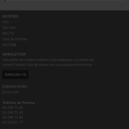
NOTÍCIES
Inici
Qui Som
Mou TV
Sala de Premsa
GenTMB
NEWSLETTER
Vols rebre les nostres notícies cada setmana a la bústia de
correu? Només has de donar-nos una adreça electrònica.
SUBSCRIU-TE
CONTACTA'NS
Escriu-nos
Telèfons de Premsa
93 298 72 44
93 298 75 43
93 298 71 68
93 328 61 77