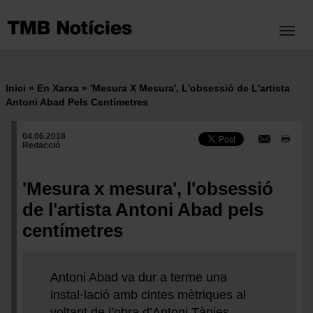
Vés
al
Toggl
contingut
Inici
En Xarxa
'Mesura X Mesura', L'obsessió de L'artista
Fil
Antoni Abad Pels Centímetres
d'ariadna
04.06.2018
Redacció
'Mesura x mesura', l'obsessió
de l'artista Antoni Abad pels
centímetres
Antoni Abad va dur a terme una
instal·lació amb cintes mètriques al
voltant de l’obra d’Antoni Tàpies,