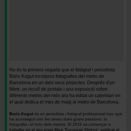
Pàgina
<
mes
>Pàgina
No és la primera vegada que el fotògraf i periodista
de
mes
Boris Kogut incorpora fotografies del metro de
maig
de
Barcelona en un dels seus projectes. Després d'un
amb
maig
llibre, un recull de postals i una exposició sobre
el
amb
diferents metros del món ara ha editat un calendari en
metro
el
el qual dedica el mes de maig al metro de Barcelona.
de
metro
Barcelona
de
Boris Kogut
és un periodista i fotògraf professional txec que
com
Barcelona
ha aconseguit unir les seves dues grans passions: la
a
com
fotografia i el món dels metros. El 2015 va començar a
protagonista
a
treballar en el seu propi llibre '
European Metros
', publicat el