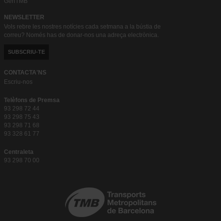
GenTMB
NEWSLETTER
Vols rebre les nostres notícies cada setmana a la bústia de
correu? Només has de donar-nos una adreça electrònica.
SUBSCRIU-TE
CONTACTA'NS
Escriu-nos
Telèfons de Premsa
93 298 72 44
93 298 75 43
93 298 71 68
93 328 61 77
Centraleta
93 298 70 00