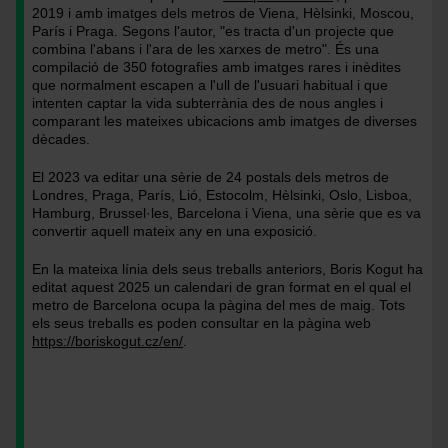
/
protagonista
2019 i amb imatges dels metros de Viena, Hèlsinki, Moscou,
Font:
/
París i Praga. Segons l'autor, "es tracta d'un projecte que
combina l'abans i l'ara de les xarxes de metro". És una
Boris
Font:
compilació de 350 fotografies amb imatges rares i inèdites
Kogut
Boris
que normalment escapen a l'ull de l'usuari habitual i que
Kogut
intenten captar la vida subterrània des de nous angles i
comparant les mateixes ubicacions amb imatges de diverses
dècades.
El 2023 va editar una sèrie de 24 postals dels metros de
Londres, Praga, París, Lió, Estocolm, Hèlsinki, Oslo, Lisboa,
Hamburg, Brussel·les, Barcelona i Viena, una sèrie que es va
convertir aquell mateix any en una exposició.
En la mateixa línia dels seus treballs anteriors, Boris Kogut ha
editat aquest 2025 un calendari de gran format en el qual el
metro de Barcelona ocupa la pàgina del mes de maig. Tots
els seus treballs es poden consultar en la pàgina web
https://boriskogut.cz/en/
.