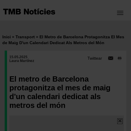
Vés
al
Toggl
contingut
Inici
Transport
El Metro de Barcelona Protagonitza El Mes
Fil
de Maig D'un Calendari Dedicat Als Metros del Món
d'ariadna
15.05.2025
Twittear
Laura Martínez
El metro de Barcelona
protagonitza el mes de maig
d'un calendari dedicat als
metros del món
Imatge