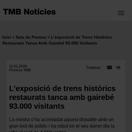
Vés
al
Toggl
contingut
Inici
Sala de Premsa
L’exposició de Trens Històrics
Fil
Restaurats Tanca Amb Gairebé 93.000 Visitants
d'ariadna
11.01.2026
Twittear
Premsa TMB
L’exposició de trens històrics
restaurats tanca amb gairebé
93.000 visitants
La mostra s’ha acomiadat aquest dissabte amb un
gran èxit de públic i ha rebut en el seu darrer dia la