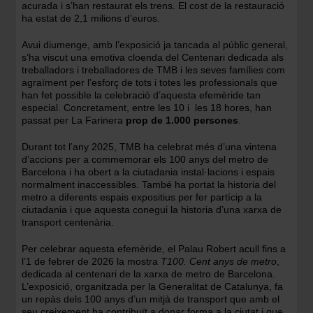
acurada i s’han restaurat els trens. El cost de la restauració
ha estat de 2,1 milions d’euros.
Avui diumenge, amb l’exposició ja tancada al públic general,
s’ha viscut una emotiva cloenda del Centenari dedicada als
treballadors i treballadores de TMB i les seves famílies com
agraïment per l’esforç de tots i totes les professionals que
han fet possible la celebració d’aquesta efemèride tan
especial. Concretament, entre les 10 i les 18 hores, han
passat per La Farinera
prop de 1.000 persones
.
Durant tot l’any 2025, TMB ha celebrat més d’una vintena
d’accions per a commemorar els 100 anys del metro de
Barcelona i ha obert a la ciutadania instal·lacions i espais
normalment inaccessibles. També ha portat la historia del
metro a diferents espais expositius per fer partícip a la
ciutadania i que aquesta conegui la historia d’una xarxa de
transport centenària.
Per celebrar aquesta efemèride, el Palau Robert acull fins a
l’1 de febrer de 2026 la mostra
T100. Cent anys de metro
,
dedicada al centenari de la xarxa de metro de Barcelona.
L’exposició, organitzada per la Generalitat de Catalunya, fa
un repàs dels 100 anys d’un mitjà de transport que amb el
seu creixement ha contribuït a donar forma a la ciutat i que