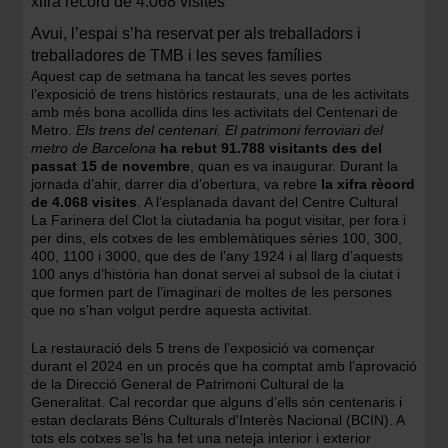
xifra rècord de 4.068 visites
Avui, l’espai s’ha reservat per als treballadors i
treballadores de TMB i les seves famílies
Aquest cap de setmana ha tancat les seves portes
l’exposició de trens històrics restaurats, una de les activitats
amb més bona acollida dins les activitats del Centenari de
Metro.
Els trens del centenari. El patrimoni ferroviari del
metro de Barcelona
ha rebut 91.788 visitants des del
passat 15 de novembre
, quan es va inaugurar. Durant la
jornada d’ahir, darrer dia d’obertura, va rebre
la xifra rècord
de 4.068 visites
. A l’esplanada davant del Centre Cultural
La Farinera del Clot la ciutadania ha pogut visitar, per fora i
per dins, els cotxes de les emblemàtiques sèries 100, 300,
400, 1100 i 3000, que des de l’any 1924 i al llarg d’aquests
100 anys d’història han donat servei al subsol de la ciutat i
que formen part de l’imaginari de moltes de les persones
que no s’han volgut perdre aquesta activitat.
La restauració dels 5 trens de l’exposició va començar
durant el 2024 en un procés que ha comptat amb l’aprovació
de la Direcció General de Patrimoni Cultural de la
Generalitat. Cal recordar que alguns d’ells són centenaris i
estan declarats Béns Culturals d'Interès Nacional (BCIN). A
tots els cotxes se’ls ha fet una neteja interior i exterior