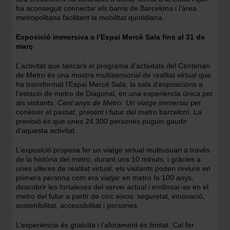
ha aconseguit connectar els barris de Barcelona i l’àrea
metropolitana facilitant la mobilitat quotidiana.
Exposició immersiva a l’Espai Mercè Sala fins al 31 de
març
L’activitat que tancarà el programa d’activitats del Centenari
de Metro és una mostra multisensorial de realitat virtual que
ha transformat l’Espai Mercè Sala, la sala d’exposicions a
l’estació de metro de Diagonal, en una experiència única per
als visitants:
Cent anys de Metro. Un viatge immersiu
per
conèixer el passat, present i futur del metro barceloní. La
previsió és que unes 24.300 persones puguin gaudir
d’aquesta activitat.
L’exposició proposa fer un viatge virtual multiusuari a través
de la història del metro, durant uns 10 minuts, i gràcies a
unes ulleres de realitat virtual, els visitants poden reviure en
primera persona com era viatjar en metro fa 100 anys,
descobrir les fortaleses del servei actual i endinsar-se en el
metro del futur a partir de cinc eixos: seguretat, innovació,
sostenibilitat, accessibilitat i persones.
L’experiència és gratuïta i l’aforament és limitat. Cal fer