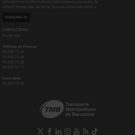
Vols rebre les nostres notícies cada setmana a la bústia de
correu? Només has de donar-nos una adreça electrònica.
SUBSCRIU-TE
CONTACTA'NS
Escriu-nos
Telèfons de Premsa
93 298 72 44
93 298 75 43
93 298 71 68
93 328 61 77
Centraleta
93 298 70 00