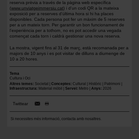
reserva prèvia a través de la pàgina web específica
(
www.unviatgeimmersiu.cat
) i d’un codi QR a la mateixa
exposició per a reserves d’última hora si hi ha places
disponibles. Cada persona pot fer un màxim de 5 reserves
per a un mateix torn. Per garantir un bon funcionament de
l’experiència per a tothom, no es pot accedir una vegada
començat cada torn i caldrà gestionar una nova reserva.
La mostra, vigent fins al 31 de març, està recomanada per a
majors de 10 anys i es pot visitar de dilluns a diumenge de
10 a 20 hores.
Tema
Cultura i Oci
Altres temes
Societat
Conceptes
Cultural
Històric
Patrimoni
Infraestructura
Material mòbil
Servei
Metro
Anys
2026
Twittear
Si necessites més informació,
contacta amb nosaltres
.