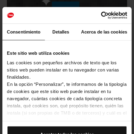
Consentimiento
Detalles
Acerca de las cookies
Este sitio web utiliza cookies
Las cookies son pequeños archivos de texto que los
sitios web pueden instalar en tu navegador con varias
finalidades.
La línia 5 és la línia de metro preferida dels usuaris i usuàries de
En la opción “Personalizar”, te informamos de la tipología
TikTok
de cookies que este sitio web puede instalar en tu
navegador, cuántas cookies de cada tipología concreta
Cultura i Oci
instala, qué cookies son, qué propósito tienen, quién las
instala (si son propias de TMB o de terceros) y cuál es el
Imatge
plazo máximo en el que quedan instaladas en tu
navegador. Si el panel de cookies muestra (0), significa