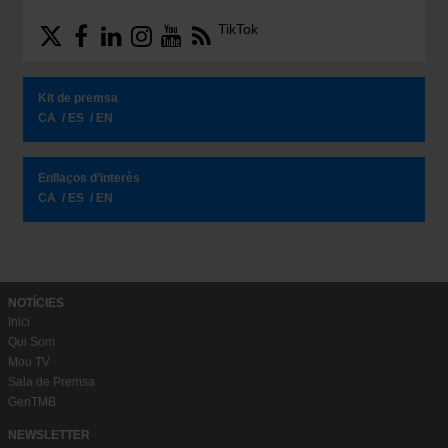
TikTok
Kit de premsa
CA
ES
EN
Enllaços d’interès
CA
ES
EN
NOTÍCIES
Inici
Qui Som
Mou TV
Sala de Premsa
GenTMB
NEWSLETTER